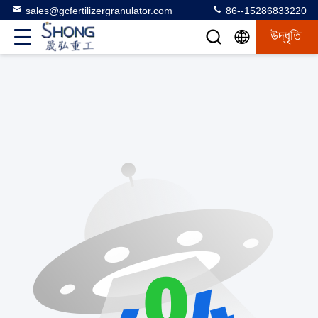
sales@gcfertilizergranulator.com
86--15286833220
উদ্ধৃতি