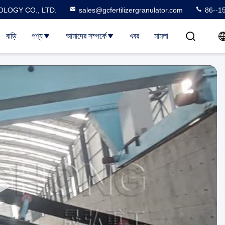
LOGY CO., LTD.
sales@gcfertilizergranulator.com
86--1
বাড়ি
পণ্য
আমাদের সম্পর্কে
খবর
মামলা