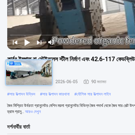
কার্বন ইস্পাত বা স্টেইনলেস স্টীল নির্মাণ এবং 42.6-117 কেডব্লিউ 
গ্রানুলেটর মেশিন
জৈব সার উত্পাদন লাইন
2026-06-05
90 মতামত
#
সার উত্পাদন উদ্ভিদ
#
সার উত্পাদন কারখানা
#
যৌগিক সার উত্পাদন লাইন
জৈব মিশ্রিত উর্বরতা গ্রানুলেটর মেশিন ময়লা গ্রানুলেটর বিভিন্ন জৈব পদার্থ থেকে জৈব সার পেল্ট উ
ড্রাম গ্রানু...
আরও দেখুন
দর্শনার্থীর বার্তা