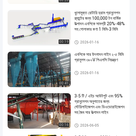
00:20
ধুলোমুক্ত রোটারি ড্রাম গ্রানুলেশন
প্ল্যান্টের জন্য 100,000 টন বার্ষিক
উত্পাদন এনপিকে সামগ্রী 20%-48%
সহ গোলাকার কণা 1 মিমি-3 মিমি
যৌগিক সার উত্পাদন লাইন
00:19
2026-01-16
এনপিকে সার উৎপাদন লাইন ২-৫ মিমি
গ্রানুলস ৩৮০V পিএলসি নিয়ন্ত্রণ
যৌগিক সার উত্পাদন লাইন
2026-01-16
00:41
3-5 টি / এইচ আউটপুট এবং 95%
গ্রানুলেশন অনুপাতের জন্য
স্টেরিলাইজেশন এবং ডিওডোরাইজেশন
সহ জৈব সার উত্পাদন লাইন
জৈব সার উত্পাদন লাইন
00:16
2026-06-05