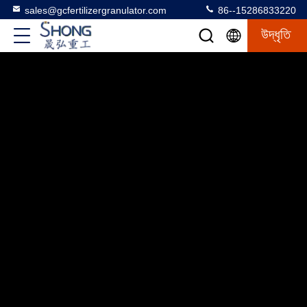
sales@gcfertilizergranulator.com
86--15286833220
উদ্ধৃতি