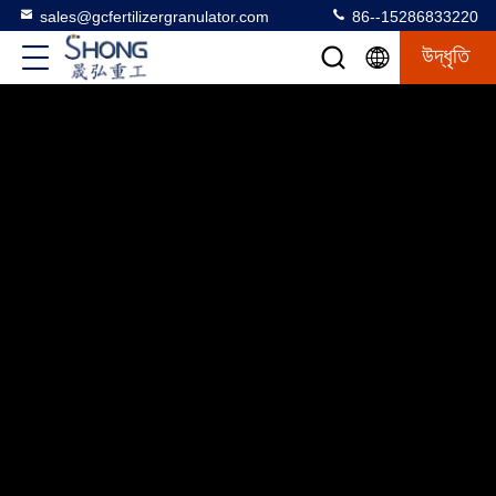
sales@gcfertilizergranulator.com
86--15286833220
উদ্ধৃতি