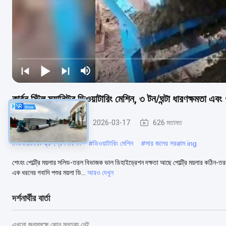
কার্বন স্টিল ম্যানিউর ডিওয়াটারিং মেশিন, ৩ টন/ঘন্টা ধারণক্ষমতা এব
সার ডিওয়্যারিং মেশিন
2026-03-17
626 মতামত
#
ডিওয়াটারিং স্ক্রু প্রেস মেশিন
#
ডিওয়াটারিং মেশিন
#
সার জলের সরঞ্জাম ing
শেংহং পোল্ট্রি ময়লার সলিড-তরল বিভাজক ভাল ডিহাইড্রেশন দক্ষতা আছে পোল্ট্রি ময়লার কঠিন-
এক ধরনের গবাদি পশুর ময়লা ডি...
আরও দেখুন
দর্শনার্থীর বার্তা
এখনো জনসমক্ষে কোন মন্তব্য নেই