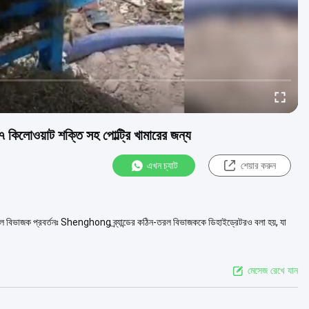
ং ৭ কিলোওয়াট শক্তি সহ পোল্ট্রি খামারের জন্য
এখন চ্যাট
শেয়ার করুন
তরল বিভাজক প্রবর্তনঃ Shenghong ব্র্যান্ডের কঠিন-তরল বিভাজককে ডিহাইড্রেটরও বলা হয়, যা
মেসেজ রেখে যান