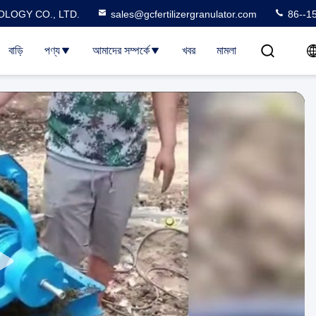
LOGY CO., LTD.
sales@gcfertilizergranulator.com
86--1
বাড়ি
পণ্য
আমাদের সম্পর্কে
খবর
মামলা