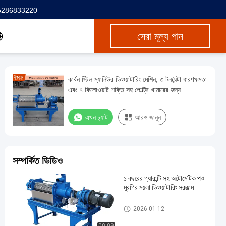
5286833220
সেরা মূল্য পান
কার্বন স্টিল ম্যানিউর ডিওয়াটারিং মেশিন, ৩ টন/ঘন্টা ধারণক্ষমতা
এবং ৭ কিলোওয়াট শক্তি সহ পোল্ট্রি খামারের জন্য
এখন চ্যাট
আরও জানুন
সম্পর্কিত ভিডিও
১ বছরের গ্যারান্টি সহ অটোমেটিক পশু
মুরগির ময়লা ডিওয়াটারিং সরঞ্জাম
সার ডিওয়্যারিং মেশিন
2026-01-12