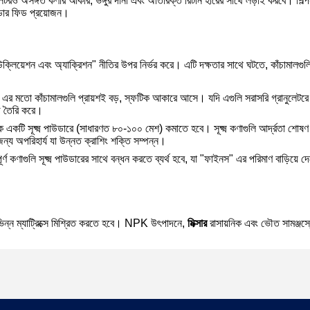
নুলেটরও অসঙ্গত কণার আকার, ভঙ্গুর দানা এবং অতিরিক্ত রিটার্ন হারের সাথে লড়াই করবে। শিল্
উডার ফিড প্রয়োজন।
উক্লিয়েশন এবং অ্যাক্রিশন" নীতির উপর নির্ভর করে। এটি দক্ষতার সাথে ঘটতে, কাঁচামালগুলিকে
র মতো কাঁচামালগুলি প্রায়শই বড়, স্ফটিক আকারে আসে। যদি এগুলি সরাসরি গ্রানুলেটরে 
্ড তৈরি করে।
একটি সূক্ষ্ম পাউডারে (সাধারণত ৮০-১০০ মেশ) কমাতে হবে। সূক্ষ্ম কণাগুলি আর্দ্রতা শোষণ
জন্য অপরিহার্য যা উন্নত ক্রাশিং শক্তি সম্পন্ন।
র্ণ কণাগুলি সূক্ষ্ম পাউডারের সাথে বন্ধন করতে ব্যর্থ হবে, যা "ফাইনস" এর পরিমাণ বাড়িয়ে দেবে
ন্ন ম্যাট্রিক্সে মিশ্রিত করতে হবে। NPK উৎপাদনে,
মিক্সার
রাসায়নিক এবং ভৌত সামঞ্জস