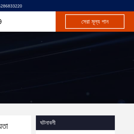
5286833220
সেরা মূল্য পান
ঘটনাবলী
়তা