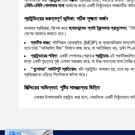
অপ্টিমাইজ করা
গ্রাইন্ডিং
এবং
মিক্সিং
প্রক্রিয়া ছাড়া, সবচেয়ে উন্নত গ্রা
১মিমি-৩মিমি গোলাকার দানা
অর্জনের জন্য একটি নিখুঁতভাবে সমজাতীয় পা
গ্রাইন্ডিংয়ের গুরুত্বপূর্ণ ভূমিকা: সঠিক সূক্ষ্মতা অর্জন
দানাদার প্রক্রিয়া, বিশেষ করে
অ্যাডভান্সড প্লাই ট্রান্সফার গ্রানুলেশন
, "নি
মেশের আকারে কমাতে হবে।
স্ফটিক ভাঙা
: পটাশিয়াম ক্লোরাইড (MOP) বা অ্যামোনিয়াম সালফেট এ
তবে তারা "অনিয়মিত বীজ" হিসাবে কাজ করে, যা অতিরিক্ত বড়, দুর্বল পিণ
গ্রাইন্ডারের শক্তি
: একটি পেশাদার-গ্রেডের
গ্রাইন্ডার
এই স্ফটিকগুলিকে 
জন্য একটি বৃহত্তর পৃষ্ঠ এলাকা সরবরাহ করে, যা উচ্চ-ঘনত্বের দানা তৈরির 
"ধুলোময়" আউটপুট প্রতিরোধ
: যদি গ্রাইন্ডিং অসমান হয়, তবে বড় অপূ
প্রক্রিয়াকে এড়িয়ে সিস্টেমকে জটলা করে।
মিক্সিংয়ের অভিন্নতা: পুষ্টির সামঞ্জস্যের ভিত্তি
একবার উপাদানগুলি গ্রাইন্ড করা হলে, সেগুলিকে একটি নিখুঁতভাবে অভি