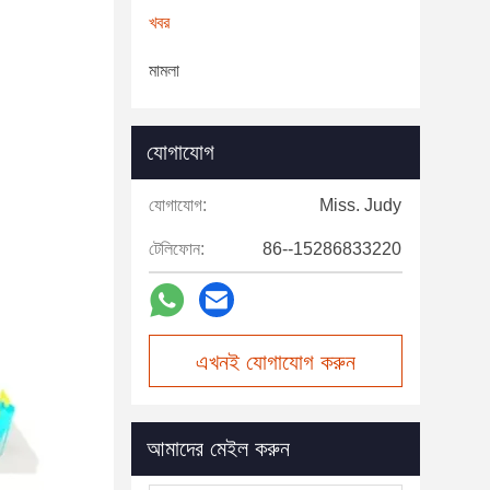
খবর
মামলা
যোগাযোগ
যোগাযোগ:
Miss. Judy
টেলিফোন:
86--15286833220
এখনই যোগাযোগ করুন
আমাদের মেইল করুন