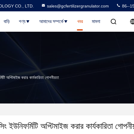
LOGY CO., LTD.
sales@gcfertilizergranulator.com
86--1
বাড়ি
পণ্য
আমাদের সম্পর্কে
খবর
মামলা
র্মিটি অপ্টিমাইজ করার কার্যকারিতা গোপনীয়তা
ক্সিং ইউনিফর্মিটি অপ্টিমাইজ করার কার্যকারিতা গোপনীয