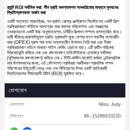
প্ল্যান্ট ROI সর্বাধিক করা: লীন ড্রাই কমপ্যাকশন অবকাঠামোর মাধ্যমে মূলধনের
স্থিতিস্থাপকতা অর্জন করা
একটি অত্যন্ত স্বয়ংক্রিয়, নন-ড্রাইং রোলার এক্সট্রুশন সিস্টেম সহ একটি শিল্প
প্রক্রিয়াকরণ সাইটকে আপগ্রেড করা ব্যাপক পরিবেশগত এবং সরঞ্জামের
ওভারহেডকে একটি উচ্চ অনুমানযোগ্য, চর্বিহীন উত্পাদন সম্পদে রূপান্তরিত করে।
ভারী জীবাশ্ম-জ্বালানিযুক্ত ড্রাইং ড্রামগুলি মুছে ফেলার ফলে স্থানীয় অপারেটিং
ব্যয় (OPEX) হ্রাস পায় যখন অভ্যন্তরীণ উপাদান তৈরি করা এবং ভিজা
প্রক্রিয়াকরণ লাইনে সাধারণ পাইপ কেকিং এড়ানো যায়। এটি রুটিন পরিষেবা
ফ্রিকোয়েন্সি কমিয়ে দেয় এবং রক্ষণাবেক্ষণ ডাউনটাইমকে একেবারে সর্বনিম্ন
(সুবিধাজনক রক্ষণাবেক্ষণ) কমিয়ে দেয়। টাইট-মার্জিন মার্কেটে কর্মরত এন্টারপ্রাইজ
সার উৎপাদকদের জন্য, এই কৌশলগত প্রক্রিয়া সরলীকরণ প্রাথমিক সম্পদ
পরিশোধের উইন্ডোটি ভেঙে দেয় এবং বিনিয়োগের উপর একটি ব্যতিক্রমী
স্থিতিস্থাপক দীর্ঘমেয়াদী রিটার্ন (ROI) সুরক্ষিত করে।
যোগাযোগ
যোগাযোগ:
Miss. Judy
টেলিফোন:
86--15286833220