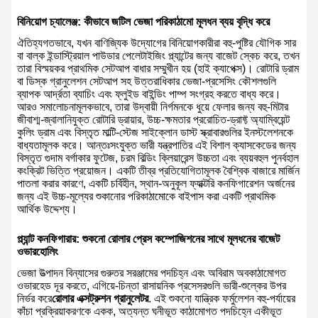
বিনিয়োগ চ্যালেঞ্জ: কীভাবে জটিল ভেজা পরিকাঠামো মূলধন ব্যয় বৃদ্ধি করে
ঐতিহ্যগতভাবে, যখন বাণিজ্যিক উদ্যোগের বিনিয়োগকারীরা বহু-পুষ্টির যৌগিক সার
বা বাল্ক ইন্ডাস্ট্রিয়াল পাউডার পেলেটাইজিং প্ল্যান্টের জন্য বাজেট স্কেচ করে, তখন
তারা বিস্ময়কর প্রাথমিক সেটআপ বাধার সম্মুখীন হয় (হাই ক্যাপেক্স)। রোটারি ড্রাম
বা ডিস্ক গ্রানুলেশন সেটআপ সহ উত্তরাধিকার ভেজা-প্রসেসিং কৌশলগুলি
ব্যাপক আর্দ্রতা ব্যাচিং এবং ফ্লুইড বাইন্ডিং পাম্প সংগ্রহ করতে বাধ্য করে।
আরও সমালোচনামূলকভাবে, তারা উদ্বায়ী নির্গমনকে ধুয়ে ফেলার জন্য বহু-মিটার
জীবাশ্ম-জ্বালানিযুক্ত রোটারি ড্রায়ার, উচ্চ-ক্ষমতার প্ররোচিত-ড্রাফ্ট অ্যাম্বিয়েন্ট
কুলিং ড্রাম এবং বিস্তৃত মাল্টি-স্টেজ সাইক্লোন ডাস্ট স্ক্রাবারগুলির ইনস্টলেশনকে
বাধ্যতামূলক করে। আন্তঃসংযুক্ত ভারী যন্ত্রপাতির এই বিশাল ক্যাসকেডের জন্য
বিস্তৃত গুদাম বর্গাকার ফুটেজ, চরম বিল্ডিং ক্লিয়ারেন্স উচ্চতা এবং ব্যয়বহুল পুনর্বহাল
কংক্রিট ভিত্তি প্রয়োজন। একটি তীব্র প্রতিযোগিতামূলক বৈশ্বিক বাজারে মার্জিন
পাতলা করার কারণে, একটি চর্বিহীন, স্থান-অনুকূল ফ্যাক্টরি কনফিগারেশন অর্জনের
জন্য এই উচ্চ-মূল্যের শুকানোর পরিকাঠামোকে বাইপাস করা একটি প্রাথমিক
আর্থিক উদ্দেশ্য।
প্ল্যান্ট কনফিগারার: ​​শুকনো রোলার প্রেস কম্পোজিশনের সাথে মূলধনের বাজেট
ওভারহোলিং
ভেজা উত্পাদন বিন্যাসের গুরুতর সরঞ্জামের পদচিহ্ন এবং অবিরাম অবকাঠামোগত
ওভারহেড দূর করতে, এগিয়ে-চিন্তা রাসায়নিক প্রসেসরগুলি ভারী-শুল্কের উপর
নির্ভর করে
রোলার এক্সট্রুশন গ্রানুলেটর
. এই শুকনো যান্ত্রিক ফর্মুলেশন বহু-পর্যায়ের
কাঁচা প্রক্রিয়াকরণকে একক, অত্যন্ত ঘনীভূত কাঠামোগত পদচিহ্নে একীভূত