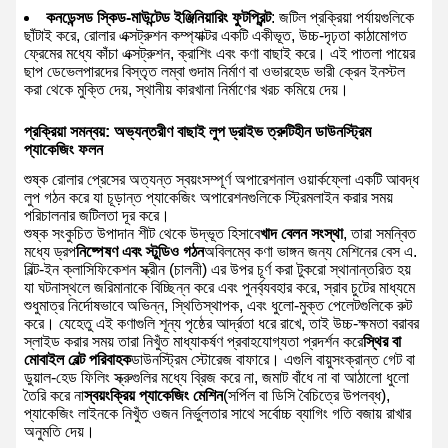
কনডেন্সড স্কিড-মাউন্টেড ইঞ্জিনিয়ারিং ফুটপ্রিন্ট
: জটিল প্রক্রিয়া পর্যায়গুলিকে
ছাঁটাই করে, রোলার এক্সট্রুশন কম্প্যাক্টর একটি একীভূত, উচ্চ-দৃঢ়তা কাঠামোগত
ফ্রেমের মধ্যে কাঁচা এক্সট্রুশন, ক্রাশিং এবং কণা বাছাই করে। এই পাতলা পায়ের
ছাপ ডেভেলপারদের বিস্তৃত লম্বা গুদাম নির্মাণ বা ওভারহেড ভারী ক্রেন ইনস্টল
করা থেকে মুক্তি দেয়, স্থানীয় কারখানা নির্মাণের খরচ কমিয়ে দেয়।
প্রক্রিয়া সমন্বয়: অভ্যন্তরীণ বাছাই লুপ ড্রাইভ ত্রুটিহীন ডাউনস্ট্রিম
প্যাকেজিং ফলন
শুষ্ক রোলার প্রেসের অত্যন্ত স্বয়ংসম্পূর্ণ অপারেশনাল ওয়ার্কফ্লো একটি আবদ্ধ
লুপ গঠন করে যা চূড়ান্ত প্যাকেজিং অপারেশনগুলিকে স্ট্রিমলাইন করার সময়
পরিচালনার জটিলতা দূর করে।
শুষ্ক সংকুচিত উপাদান শীট থেকে উদ্ভূত হিসাবে
খাদ বেলন সংস্থা
, তারা সমন্বিত
মধ্যে ড্রপ
নিষ্পেষণ এবং স্টুডিও গঠন
অবিলম্বে কণা ভাঙ্গন জন্য মেশিনের বেস এ.
বিল্ট-ইন ক্লাসিফিকেশন স্ক্রীন (চালনী) এর উপর চূর্ণ করা টুকরো স্থানান্তরিত হয়
যা ঘটনাস্থলে জরিমানাকে বিচ্ছিন্ন করে এবং পুনর্ব্যবহার করে, স্রাব চুটের মাধ্যমে
শুধুমাত্র নির্দোষভাবে অভিন্ন, স্থিতিস্থাপক, এবং ধুলো-মুক্ত পেলেটগুলিকে রুট
করে। যেহেতু এই কণাগুলি শূন্য পৃষ্ঠের আর্দ্রতা ধরে রাখে, তাই উচ্চ-ক্ষমতা বরাবর
স্লাইড করার সময় তারা নিখুঁত মাধ্যাকর্ষণ প্রবাহযোগ্যতা প্রদর্শন করে
স্থির বা
মোবাইল বেল্ট পরিবাহক
ডাউনস্ট্রিম স্টোরেজ বাফারে। এগুলি বায়ুসংক্রান্ত গেট বা
ডুয়াল-হেড ফিলিং স্ক্রুগুলির মধ্যে ব্রিজ করে না, জমাট বাঁধে না বা আঠালো ধুলো
তৈরি করে না
স্বয়ংক্রিয় প্যাকেজিং মেশিন
(সর্পিল বা ডিসি বৈচিত্রে উপলব্ধ),
প্যাকেজিং লাইনকে নিখুঁত ওজন নির্ভুলতার সাথে সর্বোচ্চ ব্যাগিং গতি বজায় রাখার
অনুমতি দেয়।