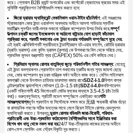
করে। গ্লোবাল B2B প্ল্যান্ট অপারেটর এবং কর্পোরেট ক্রেতাদের ক্রয়ের সময় এই
সুনির্দিষ্ট প্রযুক্তিগত বৈশিষ্ট্যগুলি লক্ষ্য করতে হবে:
জিরো ড্রায়ার অ্যাম্বিয়েন্ট মেকানিকাল ওয়ান-টাইম ছাঁচনির্মাণ
: এই সরঞ্জামের
স্ট্রাকচারাল কোর ঠান্ডা ওয়ার্কশপ অবস্থার অধীনে আলগা পাউডার স্ফটিক
ম্যাট্রিক্স পুনর্গঠন ভারী-শুল্ক শুকনো যান্ত্রিক কম্প্রেশন উপর নির্ভর করে.
সম্পূর্ণ
উত্পাদন চক্রটি জলের ইনজেকশন বা আঠালো বাইন্ডার যোগ ছাড়াই কাঁচামাল
প্রক্রিয়া করে, পরবর্তী শুকানোর এবং ঠান্ডা হওয়ার পর্যায়গুলি সম্পূর্ণরূপে মুছে দেয়
.
এই ড্রাই এক্সিকিউশনটি স্থায়ীভাবে ইন্ডাস্ট্রিয়াল হট-এয়ার ফার্নেস, রোটারি ড্রায়ার
(ড্রাইং ড্রামস) এবং কুলিং ড্রামস (কুলার) কে উপকরণের বিল থেকে সরিয়ে দেয়,
প্রাথমিক মূলধন যন্ত্রপাতি ব্যয় (CAPEX) 50% এর বেশি কমিয়ে দেয়।
প্রিমিয়াম অ্যালয় রোলার ধাতুবিদ্যা জুড়ে পরিবর্তনশীল গতির সামঞ্জস্য
: যেহেতু
এই ঠান্ডা কমপ্যাকশন প্রোফাইল তাপ শুকানোর ত্রুটির জন্য শূন্য জায়গা ছেড়ে
দেয়, কোর কম্প্রেশন মুখ চরম যান্ত্রিক ঘর্ষণ অধীনে কাজ করে। মেশিন লাইনআপ
কমপ্যাক্ট থেকে উৎপাদন চাহিদার ভারসাম্য বজায় রাখে
SDZ-I-1.0
বিশাল বাল্ক
এন্টারপ্রাইজ ফ্ল্যাগশিপে সেটআপ (1.0–1.5 t/h)
SDZ-I-4.0
কনফিগারেশন
(একটি শক্তিশালী 45 কিলোওয়াট মোটর ব্লকের মাধ্যমে 3.5-4.5 t/h তৈরি
করা)। গুরুত্বপূর্ণভাবে, প্রতিটি মডেল সম্পূর্ণরূপে একত্রিত করে
গতি
সামঞ্জস্যযোগ্য
ঘূর্ণন প্রফাইল যা সিস্টেমকে সক্ষম করে 无级 ক্ষয়কারী খনিজ গুঁড়ো
বা রাসায়নিক লবণের সঠিক ঘনত্বের সাথে মেলে রিয়েল টাইমে রোলার রেভল্যুশন
ক্যালিব্রেট করতে। উপরন্তু,
ডুয়াল রোলার বডিগুলি জারা-বিরোধী, পরিধান-
প্রতিরোধী এবং উচ্চ-প্রভাবিত কাঠামোগত বৈশিষ্ট্যগুলির সাথে ইঞ্জিনিয়ার করা
বিশেষ খাদ ধাতু থেকে নকল করা হয়
24/7 উচ্চ-তীব্রতার কাজের চাপের অধীনে
রোল-ফেস ফ্লেকিং এবং স্ট্রেস বিকৃতি দূর করতে।