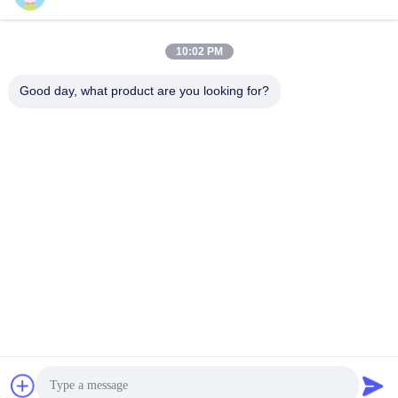
10:02 PM
Good day, what product are you looking for?
ZHENGZHOU SHENGHONG HEAVY
INDUSTRY TECHNOLOGY CO., LTD.
sales@gcfertilizergranulator.com
86--15286833220
৪৪১, ৯ম তলা, বিল্ডিং বি, শেংলং সেন্ট্রাল প্লাজা, হাই-টেক জোন, ঝেংঝৌ সিটি, হেনান
প্রদেশ
চীন ভালো মানের জৈব সার উত্পাদন লাইন সরবরাহকারী। কপিরাইট © 2018-2026 ZHENGZHOU
SHENGHONG HEAVY INDUSTRY TECHNOLOGY CO., LTD. সমস্ত অধিকার
সংরক্ষিত।