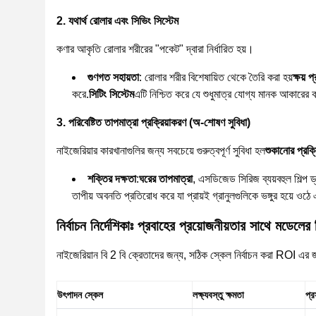
2. যথার্থ রোলার এবং সিভিং সিস্টেম
কণার আকৃতি রোলার শরীরের "পকেট" দ্বারা নির্ধারিত হয়।
গুণগত সহায়তা
: রোলার শরীর বিশেষায়িত থেকে তৈরি করা হয়
ক্ষয় 
করে.
সিটিং সিস্টেম
এটি নিশ্চিত করে যে শুধুমাত্র যোগ্য মানক আকারের কণা
3. পরিবেষ্টিত তাপমাত্রা প্রক্রিয়াকরণ (অ-শোষণ সুবিধা)
নাইজেরিয়ার কারখানাগুলির জন্য সবচেয়ে গুরুত্বপূর্ণ সুবিধা হল
শুকানোর প্রক্
শক্তির দক্ষতা
:
ঘরের তাপমাত্রা
, এসডিজেড সিরিজ ব্যয়বহুল শিল্প 
তাপীয় অবনতি প্রতিরোধ করে যা প্রায়ই গ্রানুলগুলিকে ভঙ্গুর হয়ে ওঠে
নির্বাচন নির্দেশিকাঃ প্রবাহের প্রয়োজনীয়তার সাথে মডেলের
নাইজেরিয়ান বি 2 বি ক্রেতাদের জন্য, সঠিক স্কেল নির্বাচন করা ROI এর জ
উৎপাদন স্কেল
লক্ষ্যবস্তু ক্ষমতা
প্