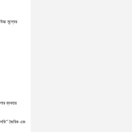
উচ্চ মূল্যের
োলার ব্যবহার
্লফি" জৈবিক এবং