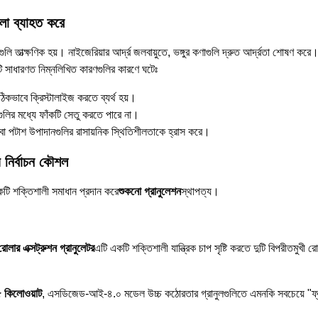
লা ব্যাহত করে
তাত্ক্ষণিক হয়। নাইজেরিয়ার আর্দ্র জলবায়ুতে, ভঙ্গুর কণাগুলি দ্রুত আর্দ্রতা শোষণ করে।
টি সাধারণত নিম্নলিখিত কারণগুলির কারণে ঘটেঃ
িকভাবে ক্রিস্টালাইজ করতে ব্যর্থ হয়।
ঁড়োগুলির মধ্যে ফাঁকটি সেতু করতে পারে না।
়া বা পটাশ উপাদানগুলির রাসায়নিক স্থিতিশীলতাকে হ্রাস করে।
নির্বাচন কৌশল
ি শক্তিশালী সমাধান প্রদান করে
শুকনো গ্রানুলেশন
স্থাপত্য।
োলার এক্সট্রুশন গ্রানুলেটর
এটি একটি শক্তিশালী যান্ত্রিক চাপ সৃষ্টি করতে দুটি বিপরীতমুখী র
 কিলোওয়াট
, এসডিজেড-আই-৪.০ মডেল উচ্চ কঠোরতার গ্রানুলগুলিতে এমনকি সবচেয়ে "ফ