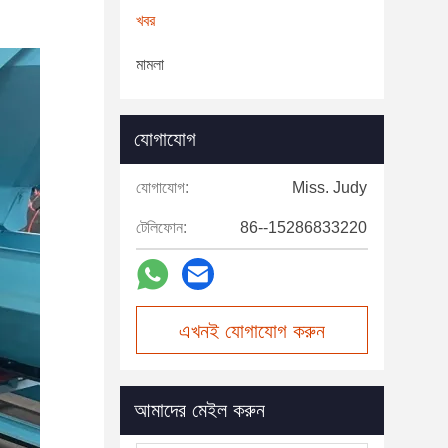
খবর
মামলা
যোগাযোগ
যোগাযোগ:
Miss. Judy
টেলিফোন:
86--15286833220
এখনই যোগাযোগ করুন
আমাদের মেইল করুন