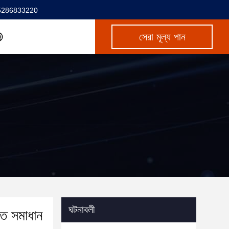
5286833220
সেরা মূল্য পান
ঘটনাবলী
গত সমাধান