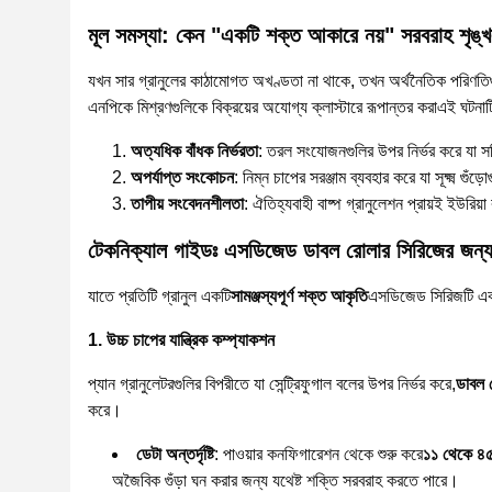
মূল সমস্যা: কেন "একটি শক্ত আকারে নয়" সরবরাহ শৃঙ্খ
যখন সার গ্রানুলের কাঠামোগত অখণ্ডতা না থাকে, তখন অর্থনৈতিক পরিণতিগুলি 
এনপিকে মিশ্রণগুলিকে বিক্রয়ের অযোগ্য ক্লাস্টারে রূপান্তর করাএই ঘটনা
অত্যধিক বাঁধক নির্ভরতা
: তরল সংযোজনগুলির উপর নির্ভর করে যা সঠ
অপর্যাপ্ত সংকোচন
: নিম্ন চাপের সরঞ্জাম ব্যবহার করে যা সূক্ষ্ম গু
তাপীয় সংবেদনশীলতা
: ঐতিহ্যবাহী বাষ্প গ্রানুলেশন প্রায়ই ইউরিয
টেকনিক্যাল গাইডঃ এসডিজেড ডাবল রোলার সিরিজের জন্য 
যাতে প্রতিটি গ্রানুল একটি
সামঞ্জস্যপূর্ণ শক্ত আকৃতি
এসডিজেড সিরিজটি একট
1. উচ্চ চাপের যান্ত্রিক কম্প্যাকশন
প্যান গ্রানুলেটরগুলির বিপরীতে যা সেন্ট্রিফুগাল বলের উপর নির্ভর করে,
ডাবল র
করে।
ডেটা অন্তর্দৃষ্টি
: পাওয়ার কনফিগারেশন থেকে শুরু করে
১১ থেকে ৪৫
অজৈবিক গুঁড়া ঘন করার জন্য যথেষ্ট শক্তি সরবরাহ করতে পারে।