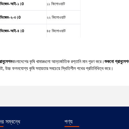
ডিজেড-আই-১।0
১১ কিলোওয়াট
ডিজেড-২-৩।0
২২ কিলোওয়াট
ডিজেড-আই-৪।0
৪৫ কিলোওয়াট
রানুলেশন
বাংলাদেশের কৃষি খামারগুলো আন্তর্জাতিক রপ্তানি মান পূরণ করে।
শুকনো গ্রানুলেশ
েকসই, উচ্চ ফলনযোগ্য কৃষি সহায়তার সবচেয়ে স্থিতিশীল পথের প্রতিনিধিত্ব করে।
র সম্বন্ধে
পণ্য