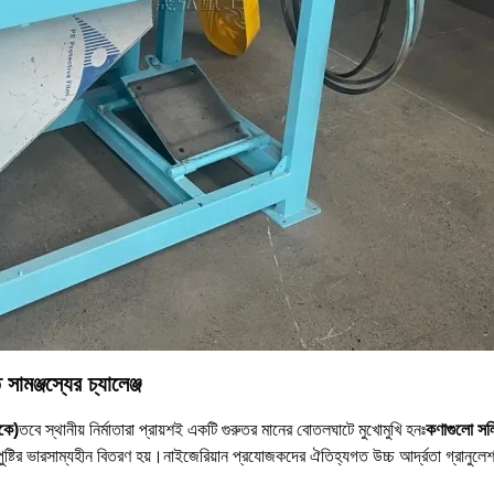
সামঞ্জস্যের চ্যালেঞ্জ
কে)
তবে স্থানীয় নির্মাতারা প্রায়শই একটি গুরুতর মানের বোতলঘাটে মুখোমুখি হনঃ
কণাগুলো সল
ুষ্টির ভারসাম্যহীন বিতরণ হয়।নাইজেরিয়ান প্রযোজকদের ঐতিহ্যগত উচ্চ আর্দ্রতা গ্রানুল