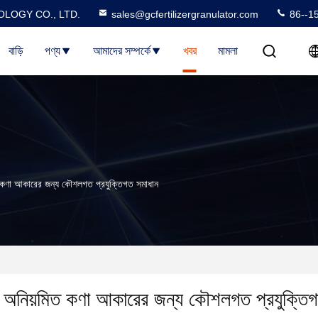
LOGY CO., LTD.
sales@gcfertilizergranulator.com
86--1
বাড়ি
পণ্য
আমাদের সম্পর্কে
খবর
মামলা
ত কণা আকারের জন্য কৌশলগত প্রযুক্তিগত সমাধান
ে অনিয়মিত কণা আকারের জন্য কৌশলগত প্রযুক্তি