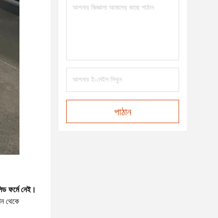
পাঠান
িড ফর্মে নেই।
েশন থেকে