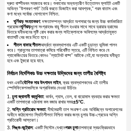
দ্রুত বাষ্পীভবন সহজতর করে। শুকানোর অভ্যন্তরীণ উত্তোলন ফ্লাইট একটি
অভিন্ন "উপকরণ পর্দা" তৈরি করতে ডিজাইন করা আবশ্যক," গরম বাতাস এবং
কণা মধ্যে সর্বোচ্চ যোগাযোগ নিশ্চিত.
ঘূর্ণিঝড় সংহতকরণ
: দক্ষতাসম্পন্ন আর্দ্রতা অপসারণের জন্য উচ্চ কার্যকারিতা
প্রয়োজন
ঘূর্ণিঝড়
ধুলো সংগ্রাহকঃ বায়ু শীতল হওয়ার সাথে সাথে ড্রায়ার ড্রামের
ভিতরে ঘনীভবনের সৃষ্টি রোধ করার জন্য সাইক্লোনকে অবিলম্বে আর্দ্রতাযুক্ত
বাতাসটি বের করে দিতে হবে।
শীতল বাফার
:
শীতল
আর্দ্রতা ব্যবস্থাপনায় এটি একটি চূড়ান্ত ভূমিকা পালন
করে। গ্রানুলের তাপমাত্রা কমিয়ে পরিবেষ্টিত স্তরে, এটি নিশ্চিত করে যে
প্যাকেজিংয়ের ভিতরে কোনও "ল্যাটেনট বাষ্প" আটকে নেই,যা অন্যথায় ঘনীভূত
হবে এবং টুকরো হয়ে যাবে.
নির্বাচন নির্দেশিকাঃ উচ্চ দক্ষতার উদ্ভিদের জন্য তাপীয় বৈশিষ্ট্য
যখন একটি
যৌগিক সার উৎপাদন লাইন
, ক্রয় ব্যবস্থাপকদের এই তাপীয়
স্পেসিফিকেশনগুলিকে অগ্রাধিকার দেওয়া উচিতঃ
চুলা জ্বালানী বহুমুখিতা
: কার্বন, গ্যাস, তেল, বা বায়োমাস ব্যবহার করার ক্ষমতা
একটি তাপমাত্রা ওঠানামা কম বজায় রাখার সময়
±5°C
.
অগ্নি প্রতিরোধ ক্ষমতা
: দীর্ঘমেয়াদী তাপ সংরক্ষণ এবং অবিচ্ছিন্ন অপারেশনের
অধীনে কাঠামোগত স্থিতিশীলতা নিশ্চিত করার জন্য চুলায় উচ্চ-গ্রেডের অগ্নি
প্রতিরোধী আস্তরণ।
সিঙ্ক-কন্ট্রোল
: একটি সিস্টেম যেখানে
গরম চুলা
তাপমাত্রা স্বয়ংক্রিয়ভাবে