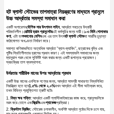
হট ব্লাস্ট স্টোভের তাপমাত্রা নিয়ন্ত্রণের মাধ্যমে গ্রানুলে
উচ্চ আর্দ্রতার সমস্যা সমাধান করা
একটি অপারেশন
যৌগিক সার উৎপাদন লাইন
, আর্দ্রতা সবচেয়ে উদ্বায়ী
পরিবর্তনশীল।
রোটারি ড্রাম গ্রানুলেটর
এই কর্মসূচির জন্য দায়ী।
১-৩ মিমি গোলাকার
কণা
, এটা হল
শুকানোর মেশিন
এবং এর তাপ উৎস
হট ব্লাস্ট স্টোভ
যা সারটির চূড়ান্ত
কাঠামোগত অখণ্ডতা নির্ধারণ করে।
সমাপ্ত কণিকাগুলিতে অত্যধিক আর্দ্রতা "ব্যাগ-ক্যাকিং", ছত্রাকের বৃদ্ধি এবং
পুষ্টির স্থিতিশীলতার হ্রাসের প্রধান কারণ। এই সমস্যাগুলি সমাধানের জন্য
ম্যানুয়াল গরম থেকে সুনির্দিষ্ট গরম করার জন্য একটি রূপান্তর প্রয়োজন।
স্বয়ংক্রিয় তাপ ব্যবস্থাপনা.
উর্বরতার শারীরিক মানের উপর আর্দ্রতার প্রভাব
একটি উচ্চ মানের এনপিকে পণ্যের জন্য, আর্দ্রতা সামগ্রী সাধারণত নিম্নলিখিত
নিয়ন্ত্রিত হতে হবে
1.৫% থেকে ২.০%
যখন আর্দ্রতা এই সীমা অতিক্রম করে,
তখন বিভিন্ন প্রযুক্তিগত ত্রুটি ঘটেঃ
নিম্ন ক্ষয় শক্তি
: আর্দ্রতা একটি প্লাস্টিকাইজারের কাজ করে, গ্রানুলগুলিকে
নরম করে তোলে এবং
স্ক্রিনিং
এবং
প্যাকেজ
প্রক্রিয়া।
ক্রিস্টাল ব্রিজিং
: স্টোরেজ চলাকালীন, অবশিষ্ট আর্দ্রতা পৃষ্ঠের দিকে চলে যায়,
যার ফলে গ্রানুলগুলি একসাথে ফিউজ হয়।