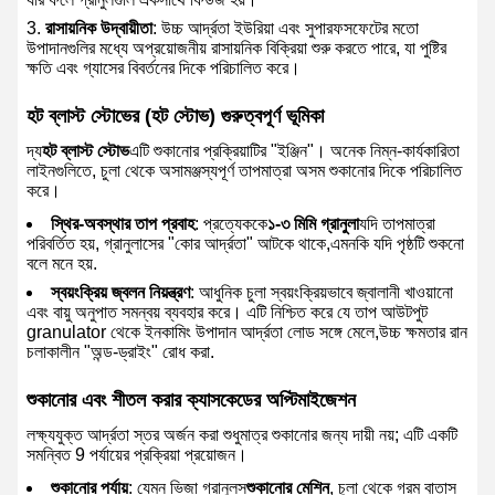
রাসায়নিক উদ্বায়ীতা
: উচ্চ আর্দ্রতা ইউরিয়া এবং সুপারফসফেটের মতো
উপাদানগুলির মধ্যে অপ্রয়োজনীয় রাসায়নিক বিক্রিয়া শুরু করতে পারে, যা পুষ্টির
ক্ষতি এবং গ্যাসের বিবর্তনের দিকে পরিচালিত করে।
হট ব্লাস্ট স্টোভের (হট স্টোভ) গুরুত্বপূর্ণ ভূমিকা
দ্য
হট ব্লাস্ট স্টোভ
এটি শুকানোর প্রক্রিয়াটির "ইঞ্জিন"। অনেক নিম্ন-কার্যকারিতা
লাইনগুলিতে, চুলা থেকে অসামঞ্জস্যপূর্ণ তাপমাত্রা অসম শুকানোর দিকে পরিচালিত
করে।
স্থির-অবস্থার তাপ প্রবাহ
: প্রত্যেককে
১-৩ মিমি গ্রানুলা
যদি তাপমাত্রা
পরিবর্তিত হয়, গ্রানুলাসের "কোর আর্দ্রতা" আটকে থাকে,এমনকি যদি পৃষ্ঠটি শুকনো
বলে মনে হয়.
স্বয়ংক্রিয় জ্বলন নিয়ন্ত্রণ
: আধুনিক চুলা স্বয়ংক্রিয়ভাবে জ্বালানী খাওয়ানো
এবং বায়ু অনুপাত সমন্বয় ব্যবহার করে। এটি নিশ্চিত করে যে তাপ আউটপুট
granulator থেকে ইনকামিং উপাদান আর্দ্রতা লোড সঙ্গে মেলে,উচ্চ ক্ষমতার রান
চলাকালীন "অন্ড-ড্রাইং" রোধ করা.
শুকানোর এবং শীতল করার ক্যাসকেডের অপ্টিমাইজেশন
লক্ষ্যযুক্ত আর্দ্রতা স্তর অর্জন করা শুধুমাত্র শুকানোর জন্য দায়ী নয়; এটি একটি
সমন্বিত 9 পর্যায়ের প্রক্রিয়া প্রয়োজন।
শুকানোর পর্যায়
: যেমন ভিজা গ্রানুলস
শুকানোর মেশিন
, চুলা থেকে গরম বাতাস