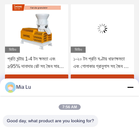
ভিডিও
ভিডিও
প্রতি ঘন্টায় 1-4 টন ক্ষমতা এবং
১-২০ টন প্রতি ঘণ্টায় ধারণক্ষমতা
≥95% দানাদার রেট সহ জৈব সার
এবং গোলাকার গ্রানুলাস সহ জৈব সার
উৎপাদনের জন্য ফ্ল্যাট ডাই পেলেটিং
জন্য ডিস্ক পেলিটাইজার মেশিন
মেশিন
380V / 50Hz
সেরা মূল্য পান
সেরা মূল্য পান
Mia Lu
7:56 AM
Good day, what product are you looking for?
ZHENGZHOU SHENGHONG HEAVY