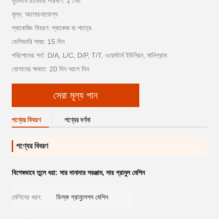
ন্যূনতম চাহিদার পরিমাণ: 1 সেট
মূল্য: আলোচনাযোগ্য
প্যাকেজিং বিবরণ: প্যাকেজ বা পাত্রে
ডেলিভারি সময়: 15 দিন
পরিশোধের শর্ত: D/A, L/C, D/P, T/T, ওয়েস্টার্ন ইউনিয়ন, মানিগ্রাম
যোগানের ক্ষমতা: 20 দিন আগে দিন
সেরা মূল্য পান
পণ্যের বিবরণ
পণ্যের বর্ণনা
পণ্যের বিবরণ
বিশেষভাবে তুলে ধরা:
সার দানাদার সরঞ্জাম
,
সার গ্রানুল মেশিন
মেশিনের ধরন:
ডিস্ক গ্রানুলেশন মেশিন