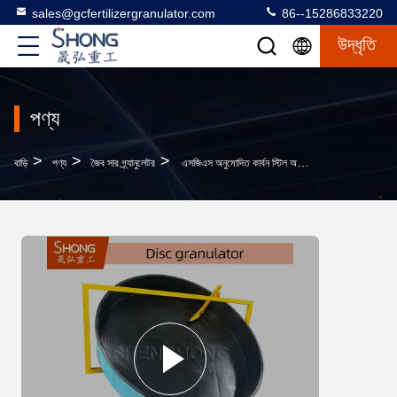
sales@gcfertilizergranulator.com
86--15286833220
উদ্ধৃতি
পণ্য
>
>
>
বাড়ি
পণ্য
জৈব সার গ্র্যানুলেটর
এসজিএস অনুমোদিত কার্বন স্টিল অর্গানিক ফার্টিলাইজার গ্রানুলেটর মেশিন উচ্চ অটোমেশন ডিস্ক পেলেটাইজার সহ