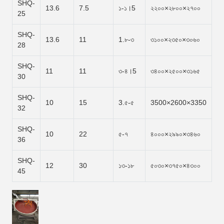
SHQ-
13.6
7.5
১-১।5
২২০০×২৮০০×২৭০০
25
SHQ-
13.6
11
1.৮-৩
৩১০০×২৩৫০×৩০৬০
28
SHQ-
11
11
৩-৪।5
৩৪০০×২৫০০×৩১৬৫
30
SHQ-
10
15
3.৫-৫
3500×2600×3350
32
SHQ-
10
22
৫-৭
৪০০০×২৯৯০×৩৪৬০
36
SHQ-
12
30
১৩-১৮
৫০৩০×৩৭৫০×৪৩০০
45