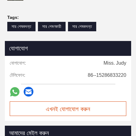
Tags:
সার পেষকদন্ত
সার পেষণকারী
সার পেষকদন্ত
যোগাযোগ
যোগাযোগ:
Miss. Judy
টেলিফোন:
86--15286833220
এখনই যোগাযোগ করুন
আমাদের মেইল করুন