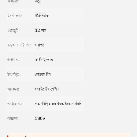
অবস্থা:
নতুন
ইনস্টলেশন:
ইঞ্জিনিয়ার
ওয়ারেন্টি:
12 মাস
কারখানা পরিদর্শন:
স্বাগত
উপাদান:
কার্বন ইস্পাত
উৎপত্তি:
ঝেংঝো চীন
আবেদন:
সার তৈরির মেশিন
পণ্যের নাম:
গরম বিক্রি কম খরচে জৈব দানাদার
ভোল্টেজ:
380V