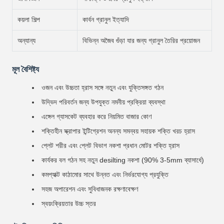
কয়লা শিল্প
কার্বন গ্রানুল ইত্যাদি
অন্যান্য
বিভিন্ন অজৈব গুঁড়া যার জন্য গ্রানুল তৈরির প্রয়োজন
মূল বৈশিষ্ট্য
ওজন এবং উচ্চতা হ্রাস সঙ্গে নতুন এবং যুক্তিসঙ্গত গঠন
উদ্ভিদ পরিবর্তন জন্য উপযুক্ত নমনীয় প্রক্রিয়া ব্যবস্থা
এঙ্গেল গ্যাসকেট ব্যবহার করে নিয়মিত বাজার কোণ
শক্তিহীন স্ক্রাপার ইন্টিগ্রেশন অনন্য সমন্বয় সহায়ক শক্তি খরচ হ্রাস
প্লেট শরীর এবং প্লেট বিভাগ নকশা প্রধান মোটর শক্তি হ্রাস
কার্যকর বল গঠন সহ নতুন desilting নকশা (90% 3-5mm ব্যাসার্ধে)
কমপ্যাক্ট কাঠামোর সাথে উন্নত এবং নির্ভরযোগ্য প্রযুক্তি
সহজ অপারেশন এবং সুবিধাজনক রক্ষণাবেক্ষণ
স্বয়ংক্রিয়তার উচ্চ স্তর