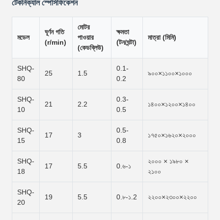
টেকনিক্যাল স্পেসিফিকেশন
মোটর
ঘূর্ণন গতি
ক্ষমতা
মডেল
পাওয়ার
মাত্রা (মিমি)
(r/min)
(টন/ঘন্টা)
(কেডব্লিউ)
SHQ-
0.1-
25
1.5
৯০০×১১০০×১০০০
80
0.2
SHQ-
0.3-
21
2.2
১৪০০×১২০০×১৪০০
10
0.5
SHQ-
0.5-
17
3
১৭৫০×১৬২০×২০০০
15
0.8
SHQ-
২০০০ × ১৯৮০ ×
17
5.5
0.৬-১
18
২১০০
SHQ-
19
5.5
0.৮-১.2
২২০০×২৩০০×২২০০
20