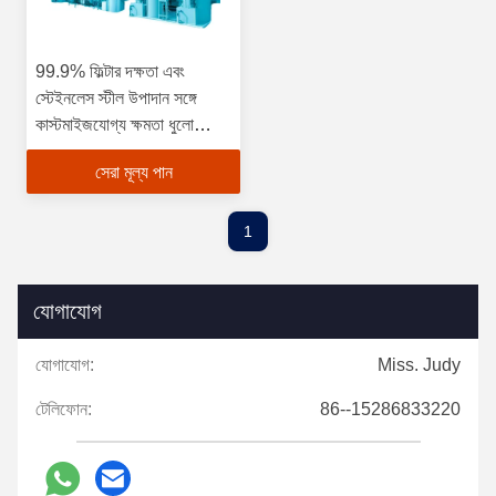
99.9% ফিল্টার দক্ষতা এবং
স্টেইনলেস স্টীল উপাদান সঙ্গে
কাস্টমাইজযোগ্য ক্ষমতা ধুলো
অপসারণ সরঞ্জাম
সেরা মূল্য পান
1
যোগাযোগ
যোগাযোগ:
Miss. Judy
টেলিফোন:
86--15286833220