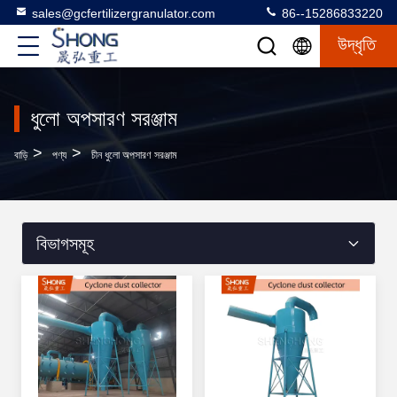
sales@gcfertilizergranulator.com
86--15286833220
উদ্ধৃতি
ধুলো অপসারণ সরঞ্জাম
>
>
বাড়ি
পণ্য
চীন ধুলো অপসারণ সরঞ্জাম
বিভাগসমূহ