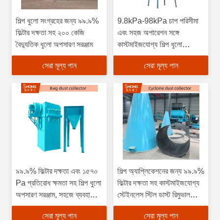
শিল্প ধুলো সংগ্রহের জন্য ৯৯.৯%
9.8kPa-98kPa চাপ পরিসীমা
ফিল্টার দক্ষতা সহ ২০০ কেজি
এবং সহজ অপারেশন সঙ্গে
বৈদ্যুতিক ধুলো অপসারণ সরঞ্জাম
কাস্টমাইজযোগ্য শিল্প ধুলো
অপসারণ সরঞ্জাম
সেরা মূল্য পান
সেরা মূল্য পান
৯৯.৯% ফিল্টার দক্ষতা এবং ১৫৭০
শিল্প অ্যাপ্লিকেশনের জন্য ৯৯.৯%
Pa প্রতিরোধ ক্ষমতা সহ শিল্প ধুলো
ফিল্টার দক্ষতা সহ কাস্টমাইজযোগ্য
অপসারণ সরঞ্জাম, সহজে ব্যবহারের
স্টেইনলেস স্টিল ডাস্ট রিমুভাল
জন্য
সরঞ্জাম
সেরা মূল্য পান
সেরা মূল্য পান