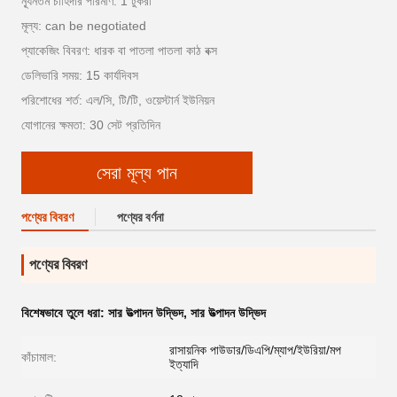
ন্যূনতম চাহিদার পরিমাণ: 1 টুকরা
মূল্য: can be negotiated
প্যাকেজিং বিবরণ: ধারক বা পাতলা পাতলা কাঠ বক্স
ডেলিভারি সময়: 15 কার্যদিবস
পরিশোধের শর্ত: এল/সি, টি/টি, ওয়েস্টার্ন ইউনিয়ন
যোগানের ক্ষমতা: 30 সেট প্রতিদিন
সেরা মূল্য পান
পণ্যের বিবরণ
পণ্যের বর্ণনা
পণ্যের বিবরণ
বিশেষভাবে তুলে ধরা:
সার উত্পাদন উদ্ভিদ
,
সার উত্পাদন উদ্ভিদ
রাসায়নিক পাউডার/ডিএপি/ম্যাপ/ইউরিয়া/মপ
কাঁচামাল:
ইত্যাদি