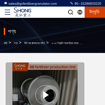
sales@gcfertilizergranulator.com
86--15286833220
উদ্ধৃতি
পণ্য
>
>
>
বাড়ি
পণ্য
বিবি সার উত্পাদনের লাইন
৮-১৫ টন/ঘন্টা স্বয়ংক্রিয় বাল্ক মিশ্রণ বিবি সার উৎপাদন লাইন ১২ মাসের ওয়ারেন্টি সহ