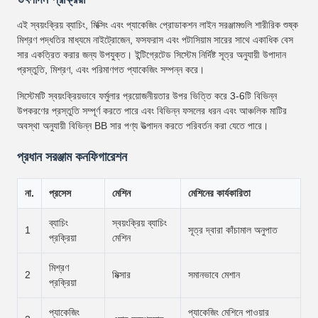
এই স্বয়ংক্রিয় ব্যাচিং, মিক্সিং এবং প্যাকেজিং প্রোডাকশন লাইন সরঞ্জামগুলি শারীরিক শুষ্ক
মিশ্রণ পদ্ধতির মাধ্যমে নাইট্রোজেন, ফসফরাস এবং পটাসিয়াম সারের সাথে একাধিক বেস
সার একত্রিত করার জন্য উপযুক্ত। ইন্টিগ্রেটেড সিস্টেম নির্দিষ্ট সূত্র অনুযায়ী উপাদান
প্রস্তুতি, মিশ্রণ, এবং পরিমাণগত প্যাকেজিং সম্পন্ন করে।
সিস্টেমটি স্বয়ংক্রিয়ভাবে ফর্মুলার প্রয়োজনীয়তার উপর ভিত্তি করে 3-6টি বিভিন্ন
উপকরণের প্রস্তুতি সম্পূর্ণ করতে পারে এবং বিভিন্ন ফসলের ধরন এবং আঞ্চলিক মাটির
অবস্থা অনুযায়ী বিভিন্ন BB সার পণ্য উত্পাদন করতে পরিবর্তন করা যেতে পারে।
প্রধান সরঞ্জাম কনফিগারেশন
না.
প্রসেস
মেশিন
মেশিনের কার্যকারিতা
ব্যাচিং
স্বয়ংক্রিয় ব্যাচিং
1
সূত্র দ্বারা কাঁচামাল অনুপাত
প্রক্রিয়া
মেশিন
মিশ্রণ
2
মিক্সার
সমানভাবে মেশান
প্রক্রিয়া
প্যাকেজিং
প্যাকেজিং মেশিনে পাওয়ার