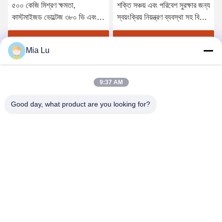
৫০০ কেজি মিশ্রণ ক্ষমতা,
শক্তি সঞ্চয় এবং পরিবেশ সুরক্ষার জন্য
কাস্টমাইজড ভোল্টেজ ৩৮০ ভি এবং
স্বয়ংক্রিয় নিয়ন্ত্রণ ব্যবস্থা সহ বিবি
দক্ষ সার মিশ্রণের জন্য ড্রাম মিশ্রণ
সার উত্পাদন লাইন প্রতি ঘন্টা 6-12 টন
প্রযুক্তি সহ বিবি সার উত্পাদন লাইন
সেরা মূল্য পান
সেরা মূল্য পান
Mia Lu
9:37 AM
Good day, what product are you looking for?
ZHENGZHOU SHENGHONG HEAVY
INDUSTRY TECHNOLOGY CO., LTD.
sales@gcfertilizergranulator.com
86--15286833220
৪৪১, ৯ম তলা, বিল্ডিং বি, শেংলং সেন্ট্রাল প্লাজা, হাই-টেক জোন, ঝেংঝৌ সিটি, হেনান
প্রদেশ