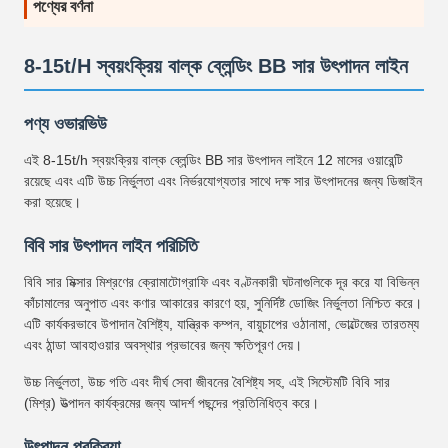
পণ্যের বর্ণনা
8-15t/H স্বয়ংক্রিয় বাল্ক ব্লেন্ডিং BB সার উৎপাদন লাইন
পণ্য ওভারভিউ
এই 8-15t/h স্বয়ংক্রিয় বাল্ক ব্লেন্ডিং BB সার উৎপাদন লাইনে 12 মাসের ওয়ারেন্টি
রয়েছে এবং এটি উচ্চ নির্ভুলতা এবং নির্ভরযোগ্যতার সাথে দক্ষ সার উৎপাদনের জন্য ডিজাইন
করা হয়েছে।
বিবি সার উৎপাদন লাইন পরিচিতি
বিবি সার মিক্সার মিশ্রণের ক্রোমাটোগ্রাফি এবং বণ্টনকারী ঘটনাগুলিকে দূর করে যা বিভিন্ন
কাঁচামালের অনুপাত এবং কণার আকারের কারণে হয়, সুনির্দিষ্ট ডোজিং নির্ভুলতা নিশ্চিত করে।
এটি কার্যকরভাবে উপাদান বৈশিষ্ট্য, যান্ত্রিক কম্পন, বায়ুচাপের ওঠানামা, ভোল্টেজের তারতম্য
এবং ঠান্ডা আবহাওয়ার অবস্থার প্রভাবের জন্য ক্ষতিপূরণ দেয়।
উচ্চ নির্ভুলতা, উচ্চ গতি এবং দীর্ঘ সেবা জীবনের বৈশিষ্ট্য সহ, এই সিস্টেমটি বিবি সার
(মিশ্র) উত্পাদন কার্যক্রমের জন্য আদর্শ পছন্দের প্রতিনিধিত্ব করে।
উৎপাদন প্রক্রিয়া