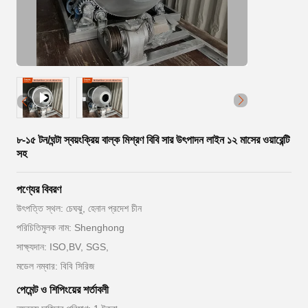
৮-১৫ টন/ঘন্টা স্বয়ংক্রিয় বাল্ক মিশ্রণ বিবি সার উৎপাদন লাইন ১২ মাসের ওয়ারেন্টি
সহ
পণ্যের বিবরণ
উৎপত্তি স্থল: চেঘঝু, হেনান প্রদেশ চীন
পরিচিতিমুলক নাম: Shenghong
সাক্ষ্যদান: ISO,BV, SGS,
মডেল নম্বার: বিবি সিরিজ
পেমেন্ট ও শিপিংয়ের শর্তাবলী