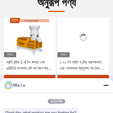
অনুরূপ পণ্য
ভিডিও
ভিডিও
প্রতি ঘন্টায় 1-4 টন ক্ষমতা এবং
১-২০ টন প্রতি ঘণ্টায় ধারণক্ষমতা
≥95% দানাদার রেট সহ জৈব সার
এবং গোলাকার গ্রানুলাস সহ জৈব সার
উৎপাদনের জন্য ফ্ল্যাট ডাই পেলেটিং
জন্য ডিস্ক পেলিটাইজার মেশিন
মেশিন
380V / 50Hz
সেরা মূল্য পান
সেরা মূল্য পান
Mia Lu
4:51 PM
Good day, what product are you looking for?