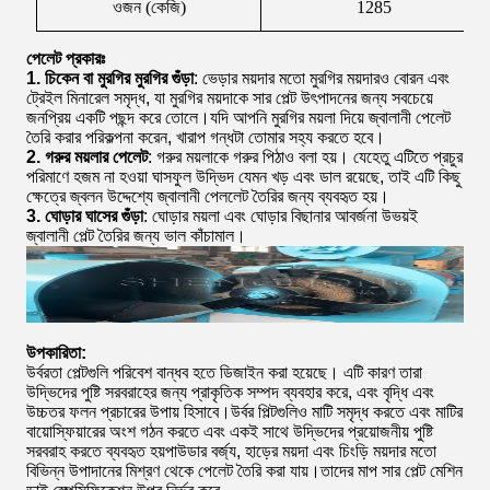
ওজন (কেজি)
1285
পেলেট প্রকারঃ
1. চিকেন বা মুরগির মুরগির গুঁড়া
: ভেড়ার ময়দার মতো মুরগির ময়দারও বোরন এবং
ট্রেইল মিনারেল সমৃদ্ধ, যা মুরগির ময়দাকে সার পেল্ট উৎপাদনের জন্য সবচেয়ে
জনপ্রিয় একটি পছন্দ করে তোলে।যদি আপনি মুরগির ময়লা দিয়ে জ্বালানী পেলেট
তৈরি করার পরিকল্পনা করেন, খারাপ গন্ধটা তোমার সহ্য করতে হবে।
2. গরুর ময়লার পেলেট
: গরুর ময়লাকে গরুর পিঠাও বলা হয়। যেহেতু এটিতে প্রচুর
পরিমাণে হজম না হওয়া ঘাসফুল উদ্ভিদ যেমন খড় এবং ডাল রয়েছে, তাই এটি কিছু
ক্ষেত্রে জ্বলন উদ্দেশ্যে জ্বালানী পেললেট তৈরির জন্য ব্যবহৃত হয়।
3. ঘোড়ার ঘাসের গুঁড়া
: ঘোড়ার ময়লা এবং ঘোড়ার বিছানার আবর্জনা উভয়ই
জ্বালানী পেল্ট তৈরির জন্য ভাল কাঁচামাল।
উপকারিতা:
উর্বরতা পেল্টগুলি পরিবেশ বান্ধব হতে ডিজাইন করা হয়েছে। এটি কারণ তারা
উদ্ভিদের পুষ্টি সরবরাহের জন্য প্রাকৃতিক সম্পদ ব্যবহার করে, এবং বৃদ্ধি এবং
উচ্চতর ফলন প্রচারের উপায় হিসাবে।উর্বর পিল্টগুলিও মাটি সমৃদ্ধ করতে এবং মাটির
বায়োস্ফিয়ারের অংশ গঠন করতে এবং একই সাথে উদ্ভিদের প্রয়োজনীয় পুষ্টি
সরবরাহ করতে ব্যবহৃত হয়পাউডার বর্জ্য, হাড়ের ময়দা এবং চিংড়ি ময়দার মতো
বিভিন্ন উপাদানের মিশ্রণ থেকে পেলেট তৈরি করা যায়।তাদের মাপ সার পেল্ট মেশিন