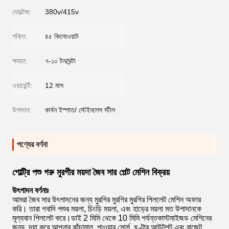
ভোল্টেজ:
380v/415v
শক্তি:
৪৫ কিলোওয়াট
ক্ষমতা:
৭-১০ টন/ঘন্টা
ওয়ারেন্টি:
12 মাস
উপাদান:
কার্বন ইস্পাত/ স্টেইনলেস স্টীল
পণ্যের বর্ণনা
পোল্ট্রি পশু গরু মুরগীর ময়দা জৈব সার পেল্ট মেশিন বিক্রয়
উৎপাদন বর্ণনাঃ
আমরা জৈব সার উৎপাদনের জন্য মুরগির মুরগির মুরগির পিললেট মেশিন অফার
করি। তারা গবাদি পশুর ময়লা, চিংড়ি ময়লা, এবং হাড়ের ময়লা মত উপাদানকে
মূল্যবান পিললেট করে।ডাই 2 মিমি থেকে 10 মিমি পর্যন্তকাস্টমাইজড মেশিনের
জন্য, দয়া করে আপনার কাঁচামাল, পাওয়ার সোর্স, ঘণ্টার আউটপুট এবং বাজেট