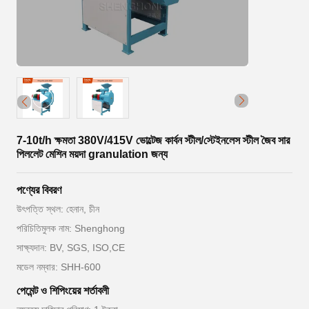
7-10t/h ক্ষমতা 380V/415V ভোল্টেজ কার্বন স্টীল/স্টেইনলেস স্টীল জৈব সার
পিললেট মেশিন ময়দা granulation জন্য
পণ্যের বিবরণ
উৎপত্তি স্থল: হেনান, চীন
পরিচিতিমুলক নাম: Shenghong
সাক্ষ্যদান: BV, SGS, ISO,CE
মডেল নম্বার: SHH-600
পেমেন্ট ও শিপিংয়ের শর্তাবলী