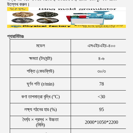
উল্লেখ করুন।
প্যারামিটারঃ
মডেল
এসএইচএইচ-৪০০
ক্ষমতা (টন/ঘন্টা)
৪-৬
শক্তি (কেডব্লিউ)
৩০/৩
ঘূর্ণন গতি (r/min)
78
কণা তাপমাত্রা বৃদ্ধি (°C)
<
30
লক্ষ্য গঠনের হার (%)
95
দৈর্ঘ্য × প্রস্থ × উচ্চতা
2000*1050*2200
(মিমি)