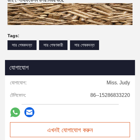
ডাই স্পেসিফিকেশন উপর নির্ভর করে.
Tags:
সার পেষকদন্ত
সার পেষণকারী
সার পেষকদন্ত
যোগাযোগ
যোগাযোগ:
Miss. Judy
টেলিফোন:
86--15286833220
এখনই যোগাযোগ করুন