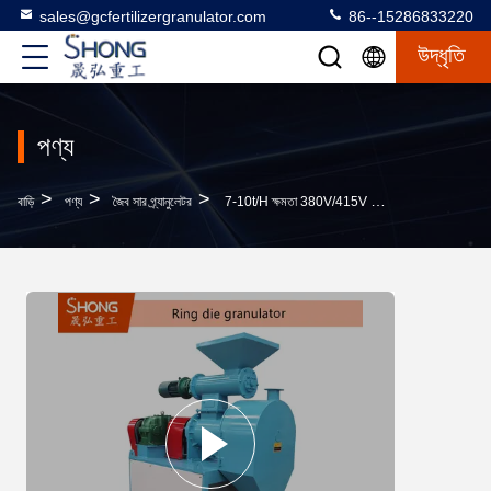
sales@gcfertilizergranulator.com
86--15286833220
উদ্ধৃতি
পণ্য
>
>
>
বাড়ি
পণ্য
জৈব সার গ্র্যানুলেটর
7-10t/h ক্ষমতা 380V/415V ভোল্টেজ কার্বন স্টীল/স্টেইনলেস স্টীল জৈব সার পিললেট মেশিন ময়দা Granulation জন্য