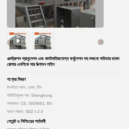
এক্সট্রুশন গ্রানুলেশন এবং কাস্টমাইজযোগ্য ফর্মুলেশন সহ শুকনো পাউডার ডাবল
রোলার এনপিকে সার উত্পাদন লাইন
পণ্যের বিবরণ
উৎপত্তি স্থল: হেনান, চীন
পরিচিতিমুলক নাম: Shenghong
সাক্ষ্যদান: CE, ISO9001, BV
মডেল নম্বার: SDZ-I-2.0
পেমেন্ট ও শিপিংয়ের শর্তাবলী