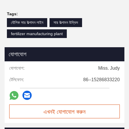
Tags:
যৌগিক সার উত্পাদন লাইন
সার উত্পাদন উদ্ভিদ
fertilizer manufacturing plant
যোগাযোগ
যোগাযোগ:
Miss. Judy
টেলিফোন:
86--15286833220
এখনই যোগাযোগ করুন