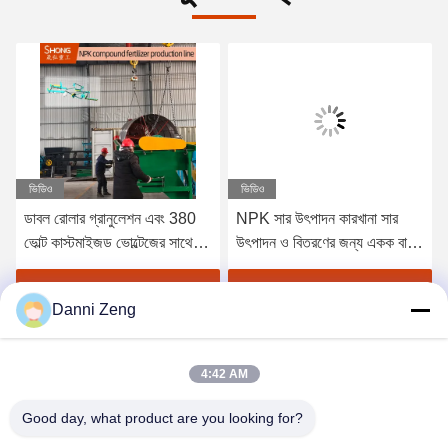
ভিডিও
ভিডিও
ডাবল রোলার গ্রানুলেশন এবং 380
NPK সার উৎপাদন কারখানা সার
ভোল্ট কাস্টমাইজড ভোল্টেজের সাথে 1-
উৎপাদন ও বিতরণের জন্য একক বা
2 টন প্রতি ঘন্টা ক্ষমতা এনপিকে সার
যৌগিক সার স্ট্রিপ পেল্ট
উত্পাদন লাইন
সেরা মূল্য পান
সেরা মূল্য পান
Danni Zeng
4:42 AM
Good day, what product are you looking for?