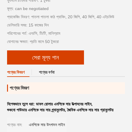
ন্যূনতম চাহিদার পরিমাণ: 1 টুকরা
মূল্য: can be negotiated
প্যাকেজিং বিবরণ: পাতলা পাতলা কাঠ প্যাকিং, 20 জিপি, 40 জিপি, 40 এইচকিউ
ডেলিভারি সময়: 15 কাজের দিন
পরিশোধের শর্ত: এল/সি, টি/টি, মানিগ্রাম
যোগানের ক্ষমতা: প্রতি মাসে 50 টুকরো
সেরা মূল্য পান
পণ্যের বিবরণ
পণ্যের বর্ণনা
পণ্যের বিবরণ
বিশেষভাবে তুলে ধরা:
ডাবল রোলার এনপিকে সার উত্পাদনের লাইন
,
শুকনো পাউডার এনপিকে সার সার গ্র্যানুলেটর
,
জৈবিক এনপিকে সার সার গ্রানুলেটর
পণ্যের নাম:
এনপিকে সার উৎপাদন লাইন