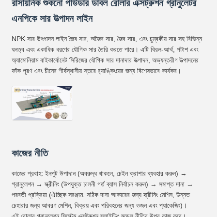
রাসায়নিক শুকনো পাউডার ডাবল রোলার এক্সট্রুশন গ্রানুলেটর
এনপিকে সার উত্পাদন লাইন
NPK সার উৎপাদন লাইন জৈব সার, অজৈব সার, জৈব সার, এবং চুম্বকীয় সার সহ বিভিন্ন
ঘনত্ব এবং একাধিক ধরণের যৌগিক সার তৈরি করতে পারে। এটি বিরল-আর্থ, পটাশ এবং
অ্যামোনিয়াম বাইকার্বোনেট সিরিজের যৌগিক সার দানাদার উত্পাদন, অভ্যন্তরীণ উত্পাদনের
ফাঁক পূরণ এবং চীনের শীর্ষস্থানীয় স্তরে র‌্যাঙ্কিংয়ের জন্য বিশেষভাবে কার্যকর।
কাজের নীতি
কাজের প্রবাহ: ইনপুট উপাদান (অবরুদ্ধ থাকলে, চেইন ক্রাশার ব্যবহার করুন) →
গ্রানুলেশন → স্ক্রীনিং (উপযুক্ত চালনী গর্ত ব্যাস নির্বাচন করুন) → সমাপ্ত দানা →
পরবর্তী প্রক্রিয়া (ঐচ্ছিক সরঞ্জাম: সঠিক দানা আকারের জন্য স্ক্রীনিং মেশিন, উন্নত
চেহারার জন্য আবরণ মেশিন, বিক্রয় এবং পরিবহনের জন্য ওজন এবং প্যাকেজিং)।
এই রোলার গ্রানুলেশন সিস্টেম এক্সট্রুশন স্লাইডিং মডেল নীতির উপর কাজ করে।