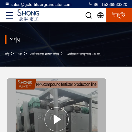
sales@gcfertilizergranulator.com
86--15286833220
উদ্ধৃতি
পণ্য
>
>
>
বাড়ি
পণ্য
এনপিকে সার উত্পাদন লাইন
এক্সট্রুশন গ্রানুলেশন এবং কাস্টমাইজযোগ্য ফর্মুলেশন সহ শুকনো পাউডার ডাবল রোলার এনপিকে সার উত্পাদন লাইন