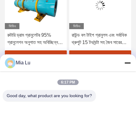
ভিডিও
ভিডিও
রুটারি ড্রাম গ্রানুলেটর 95%
রাউন্ড বল টাইপ গ্রানুলস এবং সর্বাধিক
গ্রানুলেশন অনুপাত সহ অবিচ্ছিন্ন
থ্রুপুট 15 টন/ঘন্টা সহ জৈব সারের
24/7 অপারেশনে গোলাকার বল টাইপ
জন্য শক্তি সঞ্চয়কারী রোটারি ড্রাম
জৈব সার জন্য
গ্রানুলেটর
সেরা মূল্য পান
সেরা মূল্য পান
Mia Lu
6:17 PM
Good day, what product are you looking for?
ZHENGZHOU SHENGHONG HEAVY
INDUSTRY TECHNOLOGY CO., LTD.
sales@gcfertilizergranulator.com