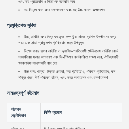
এবং ক্ষয় প্রতিরোধ ও নিরোধক সরবরাহ করে
কম বিদ্যুৎ খরচ এবং রক্ষণাবেক্ষণ খরচ সহ উচ্চ ক্ষমতা অপারেশন
প্রযুক্তিগত সুবিধা
উচ্চ, মাঝারি এবং নিম্ন ঘনত্বের কম্পাউন্ড সারের ব্যাপক উৎপাদনের জন্য
গরম এবং ঠান্ডা গ্রানুলেশন প্রক্রিয়ার জন্য উপযুক্ত
বিশেষ রাবার স্ল্যাব লাইনিং বা অ্যাসিড-প্রতিরোধী স্টেইনলেস লাইনিং বোর্ড
স্বয়ংক্রিয় স্কার অপসারণ এবং ডি-টিউমার কার্যকারিতা সক্ষম করে, ঐতিহ্যবাহী
ড্রকনাইফ সরঞ্জামগুলি বাদ দেয়
উচ্চ বলিং শক্তি, উন্নত চেহারা, ক্ষয় প্রতিরোধ, পরিধান প্রতিরোধ, কম
শক্তি খরচ, দীর্ঘ পরিষেবা জীবন, এবং সহজ অপারেশন এবং রক্ষণাবেক্ষণ
সামঞ্জস্যপূর্ণ কাঁচামাল
কাঁচামাল
নির্দিষ্ট প্রয়োগ
শ্রেণীবিভাগ
অজৈব সার
বিবি এবং কম্পাউন্ড সার পাউডার