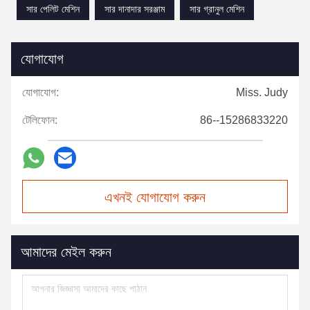
সার পেলিট মেশিন
সার দানাদার সরঞ্জাম
সার গ্রানুল মেশিন
যোগাযোগ
যোগাযোগ:
Miss. Judy
টেলিফোন:
86--15286833220
এখনই যোগাযোগ করুন
আমাদের মেইল করুন