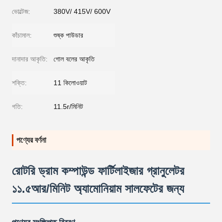
ভোল্টেজ:
380V/ 415V/ 600V
কাঁচামাল:
শুষ্ক পাউডার
দানাদার আকৃতি:
গোল বলের আকৃতি
শক্তি:
11 কিলোওয়াট
গতি:
11.5r/মিনিট
পণ্যের বর্ণনা
রোটরি ড্রাম কম্পাউন্ড ফার্টিলাইজার গ্রানুলেটর
১১.৫আর/মিনিট অ্যামোনিয়াম সালফেটের জন্য