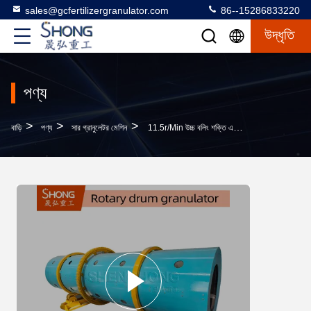
sales@gcfertilizergranulator.com
86--15286833220
উদ্ধৃতি
পণ্য
>
>
>
বাড়ি
পণ্য
সার গ্রানুলেটর মেশিন
11.5r/min উচ্চ বলিং শক্তি এবং জারা প্রতিরোধী যৌগিক সার উৎপাদন জন্য ঘূর্ণন ড্রাম Granulator