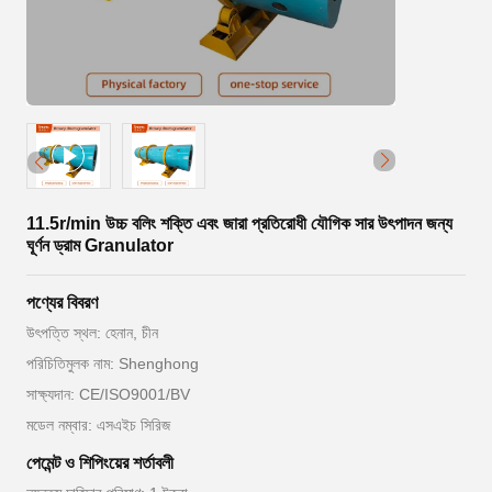
11.5r/min উচ্চ বলিং শক্তি এবং জারা প্রতিরোধী যৌগিক সার উৎপাদন জন্য
ঘূর্ণন ড্রাম Granulator
পণ্যের বিবরণ
উৎপত্তি স্থল: হেনান, চীন
পরিচিতিমুলক নাম: Shenghong
সাক্ষ্যদান: CE/ISO9001/BV
মডেল নম্বার: এসএইচ সিরিজ
পেমেন্ট ও শিপিংয়ের শর্তাবলী