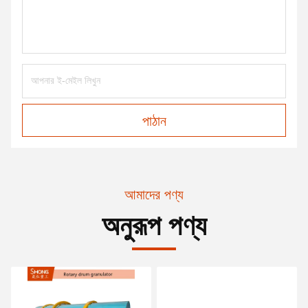
পাঠান
আমাদের পণ্য
অনুরূপ পণ্য