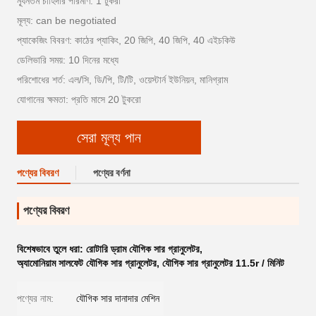
ন্যূনতম চাহিদার পরিমাণ: 1 টুকরা
মূল্য: can be negotiated
প্যাকেজিং বিবরণ: কাঠের প্যাকিং, 20 জিপি, 40 জিপি, 40 এইচকিউ
ডেলিভারি সময়: 10 দিনের মধ্যে
পরিশোধের শর্ত: এল/সি, ডি/পি, টি/টি, ওয়েস্টার্ন ইউনিয়ন, মানিগ্রাম
যোগানের ক্ষমতা: প্রতি মাসে 20 টুকরো
সেরা মূল্য পান
পণ্যের বিবরণ
পণ্যের বর্ণনা
পণ্যের বিবরণ
বিশেষভাবে তুলে ধরা:
রোটারি ড্রাম যৌগিক সার গ্রানুলেটর
,
অ্যামোনিয়াম সালফেট যৌগিক সার গ্রানুলেটর
,
যৌগিক সার গ্রানুলেটর 11.5r / মিনিট
পণ্যের নাম:
যৌগিক সার দানাদার মেশিন