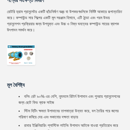
পণ্যের সংক্ষিপ্ত বিবরণ
রোটরি ড্রাম গ্রানুলেটর একটি ছাঁচনির্মাণ যন্ত্র যা উপকরণগুলিকে নির্দিষ্ট আকারে রূপান্তরিত
করে। কম্পাউন্ড সার শিল্পের একটি মূল সরঞ্জাম হিসাবে, এটি ঠান্ডা এবং গরম উভয়
গ্রানুলেশন প্রক্রিয়ার জন্য উপযুক্ত এবং উচ্চ ও নিম্ন ঘনত্বের কম্পাউন্ড সারের ব্যাপক
উৎপাদন সমর্থন করে।
মূল বৈশিষ্ট্য
বলিং রেট ৯০% এর বেশি, ন্যূনতম রিটার্ন উপাদান এবং পুনরায় গ্রানুলেশনের
জন্য ছোট ফিড ব্যাক সাইজ
স্টিম হিটিং ক্ষমতা উপাদানের তাপমাত্রা উন্নত করে, বল তৈরির পরে জলের
পরিমাণ কমিয়ে দেয় এবং শুকানোর দক্ষতা বাড়ায়
রাবার ইঞ্জিনিয়ারিং প্লাস্টিক লাইনিং উপাদান আটকে যাওয়া প্রতিরোধ করে