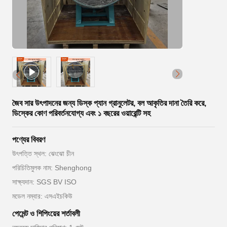
জৈব সার উৎপাদনের জন্য ডিস্ক প্যান গ্রানুলেটর, বল আকৃতির দানা তৈরি করে,
ডিস্কের কোণ পরিবর্তনযোগ্য এবং ১ বছরের ওয়ারেন্টি সহ
পণ্যের বিবরণ
উৎপত্তি স্থল: ঝেংঝো চীন
পরিচিতিমুলক নাম: Shenghong
সাক্ষ্যদান: SGS BV ISO
মডেল নম্বার: এসএইচকিউ
পেমেন্ট ও শিপিংয়ের শর্তাবলী