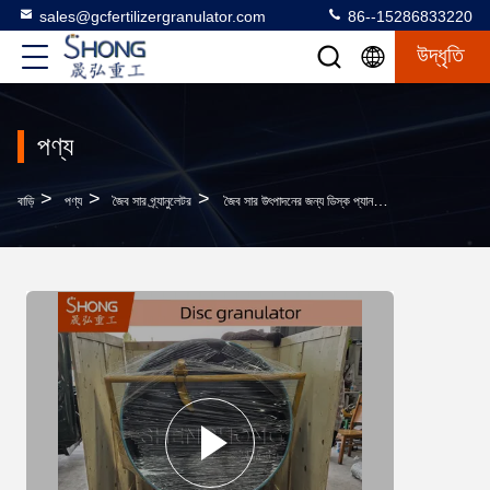
sales@gcfertilizergranulator.com
86--15286833220
উদ্ধৃতি
পণ্য
>
>
>
বাড়ি
পণ্য
জৈব সার গ্র্যানুলেটর
জৈব সার উৎপাদনের জন্য ডিস্ক প্যান গ্রানুলেটর, বল আকৃতির দানা তৈরি করে, ডিস্কের কোণ পরিবর্তনযোগ্য এবং ১ বছরের ওয়ারেন্টি সহ