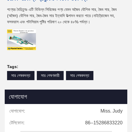
পণ্যের বৈচিত্র্যঃ এটি বিভিন্ন সিরিজের পণ্য যেমন অজৈব যৌগিক সার, জৈব সার, জৈব
(অজৈব) যৌগিক সার, জৈব-জৈব সার ইত্যাদি উত্পাদন করতে পারে।নাইট্রোজেন সহ,
ফসফরাস এবং পটাসিয়াম পুষ্টির পরিমাণ ২০ থেকে ৪৮% পর্যন্ত।
Tags:
সার পেষকদন্ত
সার পেষণকারী
সার পেষকদন্ত
যোগাযোগ
যোগাযোগ:
Miss. Judy
টেলিফোন:
86--15286833220