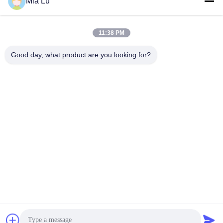
Mia Lu
11:38 PM
Good day, what product are you looking for?
ZHENGZHOU SHENGHONG HEAVY
INDUSTRY TECHNOLOGY CO., LTD.
sales@gcfertilizergranulator.com
86--15286833220
৪৪১, ৯ম তলা, বিল্ডিং বি, শেংলং সেন্ট্রাল প্লাজা, হাই-টেক জোন, ঝেংঝৌ সিটি, হেনান
প্রদেশ
চীন ভালো মানের জৈব সার উত্পাদন লাইন সরবরাহকারী। কপিরাইট © 2018-2026 ZHENGZHOU
SHENGHONG HEAVY INDUSTRY TECHNOLOGY CO., LTD. সমস্ত অধিকার