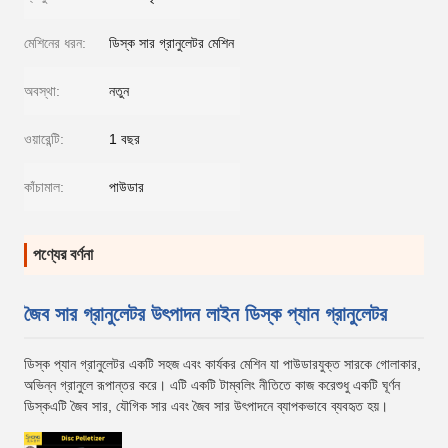
মেশিনের ধরন:
ডিস্ক সার গ্রানুলেটর মেশিন
অবস্থা:
নতুন
ওয়ারেন্টি:
1 বছর
কাঁচামাল:
পাউডার
পণ্যের বর্ণনা
জৈব সার গ্রানুলেটর উৎপাদন লাইন ডিস্ক প্যান গ্রানুলেটর
ডিস্ক প্যান গ্রানুলেটর একটি সহজ এবং কার্যকর মেশিন যা পাউডারযুক্ত সারকে গোলাকার,
অভিন্ন গ্রানুলে রূপান্তর করে। এটি একটি টাম্বলিং নীতিতে কাজ করেশুধু একটি ঘূর্ণন
ডিস্কএটি জৈব সার, যৌগিক সার এবং জৈব সার উৎপাদনে ব্যাপকভাবে ব্যবহৃত হয়।