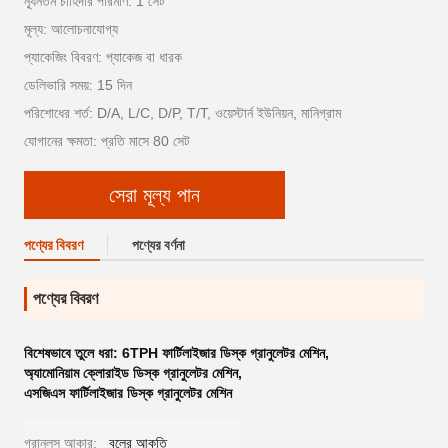
ন্যূনতম চাহিদার পরিমাণ: 1 সেট
মূল্য: আলোচনাযোগ্য
প্যাকেজিং বিবরণ: প্যাকেজ বা ধারক
ডেলিভারি সময়: 15 দিন
পরিশোধের শর্ত: D/A, L/C, D/P, T/T, ওয়েস্টার্ন ইউনিয়ন, মানিগ্রাম
যোগানের ক্ষমতা: প্রতি মাসে 80 সেট
সেরা মূল্য পান
পণ্যের বিবরণ
পণ্যের বর্ণনা
পণ্যের বিবরণ
বিশেষভাবে তুলে ধরা:
6TPH ফার্টিলাইজার ডিস্ক গ্রানুলেটর মেশিন
,
অ্যামোনিয়াম ক্লোরাইড ডিস্ক গ্রানুলেটর মেশিন
,
এসজিএস ফার্টিলাইজার ডিস্ক গ্রানুলেটর মেশিন
গ্রানুলস আকার:
বলের আকৃতি