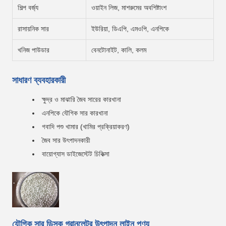
শিল্প বর্জ্য
ওয়াইন লিজ, মাশরুমের অবশিষ্টাংশ
রাসায়নিক সার
ইউরিয়া, ডিএপি, এমওপি, এনপিকে
খনিজ পাউডার
বেনটোনাইট, কালি, কলম
সাধারণ ব্যবহারকারী
ক্ষুদ্র ও মাঝারি জৈব সারের কারখানা
এনপিকে যৌগিক সার কারখানা
গবাদি পশু খামার (খামির প্রক্রিয়াকরণ)
জৈব সার উৎপাদনকারী
বায়োগ্যাস ডাইজেস্টেট চিকিত্সা
যৌগিক সার ডিস্ক গ্রানুলেটর উৎপাদন লাইন পণ্য