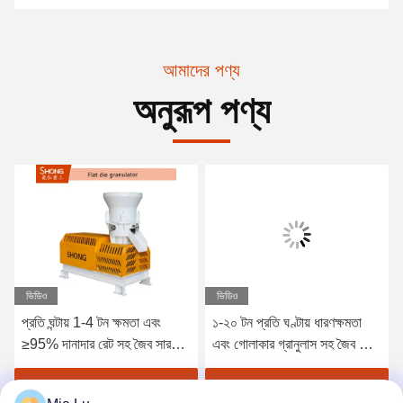
আমাদের পণ্য
অনুরূপ পণ্য
ভিডিও
ভিডিও
প্রতি ঘন্টায় 1-4 টন ক্ষমতা এবং
১-২০ টন প্রতি ঘণ্টায় ধারণক্ষমতা
≥95% দানাদার রেট সহ জৈব সার
এবং গোলাকার গ্রানুলাস সহ জৈব সার
উৎপাদনের জন্য ফ্ল্যাট ডাই পেলেটিং
জন্য ডিস্ক পেলিটাইজার মেশিন
মেশিন
380V / 50Hz
সেরা মূল্য পান
সেরা মূল্য পান