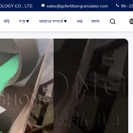
LOGY CO., LTD.
sales@gcfertilizergranulator.com
86--1
বাড়ি
পণ্য
আমাদের সম্পর্কে
খবর
মামলা