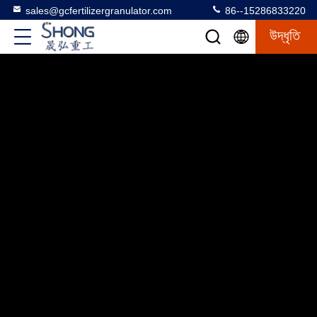
sales@gcfertilizergranulator.com
86--15286833220
উদ্ধৃতি