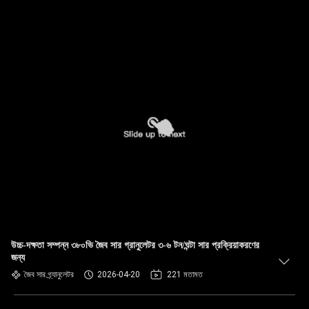
উচ্চ-দক্ষতা সম্পন্ন ৩৮০ভি জৈব সার গ্রানুলেটর ৩-৬ টন/ঘন্টা সার প্রক্রিয়াকরণের
জন্য
জৈব সার গ্র্যানুলেটর
2026-04-20
221 মতামত