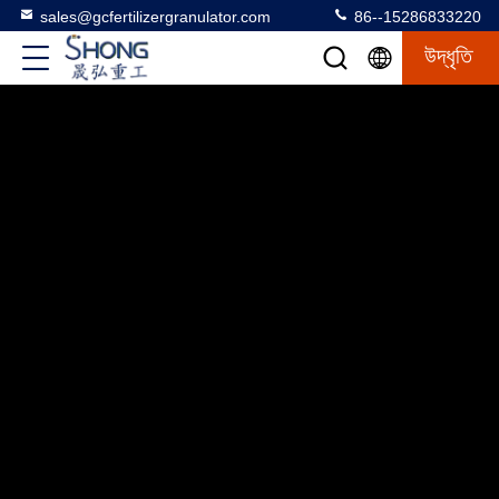
sales@gcfertilizergranulator.com
86--15286833220
উদ্ধৃতি