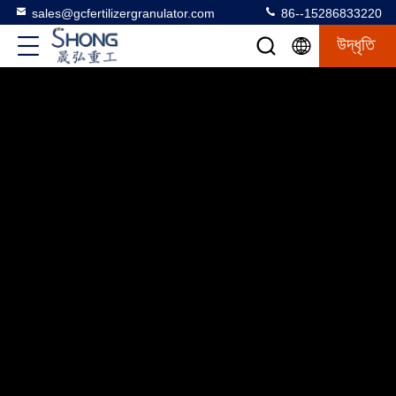
sales@gcfertilizergranulator.com
86--15286833220
উদ্ধৃতি