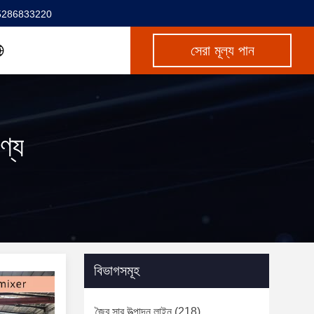
5286833220
সেরা মূল্য পান
ণ্য
বিভাগসমূহ
জৈব সার উত্পাদন লাইন
(218)