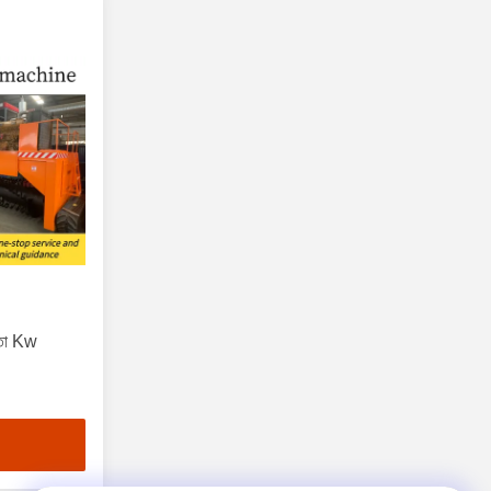
ষমতা Kw