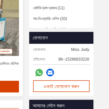
রোটারি ড্রাম ড্রায়ার
(11)
সার ডিওয়্যারিং মেশিন
(20)
সার প্যাকেজিং মেশিন
(42)
যোগাযোগ
সম্পূর্ণ স্বয়ংক্রিয় ব্যাচিং সিস্টেম
(6)
যোগাযোগ:
Miss. Judy
ধুলো অপসারণ সরঞ্জাম
(7)
টেলিফোন:
86--15286833220
মেশানো সরঞ্জাম
(37)
 এনপিকে যৌগিক
পানিতে দ্রবণীয় সার সরঞ্জাম
(1)
এখনই যোগাযোগ করুন
আমাদের মেইল করুন