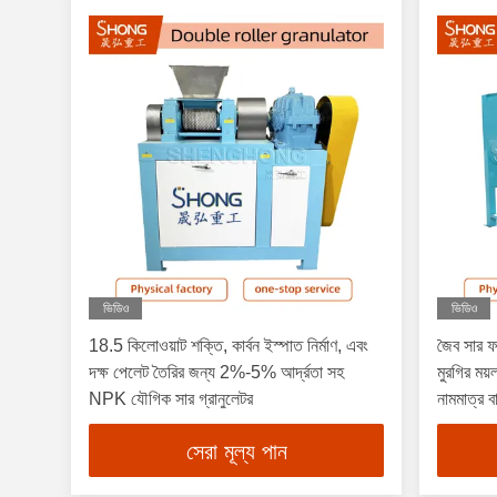
ভিডিও
ভিডিও
18.5 কিলোওয়াট শক্তি, কার্বন ইস্পাত নির্মাণ, এবং
জৈব সার ফা
দক্ষ পেলেট তৈরির জন্য 2%-5% আর্দ্রতা সহ
মুরগির ময়
NPK যৌগিক সার গ্রানুলেটর
নামমাত্র 
নামমাত্র 
সেরা মূল্য পান