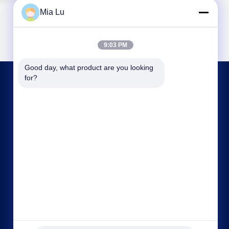
Mia Lu
9:03 PM
Good day, what product are you looking 
for?
আমাদের সাথে যোগাযোগ
sales@gcfertilizergranulator.com
86--15286833220
৪৪১, ৯ম তলা, বিল্ডিং বি, শেংলং সেন্ট্রাল প্লাজা, হাই-টেক জোন,
ঝেংঝৌ সিটি, হেনান প্রদেশ