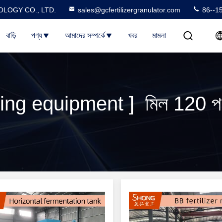
LOGY CO., LTD.
sales@gcfertilizergranulator.com
86--1
বাড়ি
পণ্য
আমাদের সম্পর্কে
খবর
মামলা
mixing equipment ] মিল 120 প