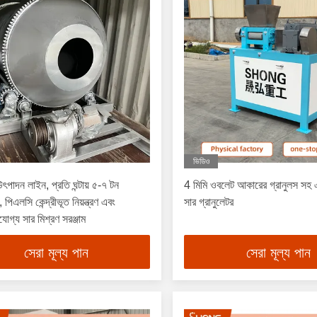
ভিডিও
উৎপাদন লাইন, প্রতি ঘন্টায় ৫-৭ টন
4 মিমি ওবলেট আকারের গ্রানুলস সহ
 পিএলসি কেন্দ্রীভূত নিয়ন্ত্রণ এবং
সার গ্রানুলেটর
োগ্য সার মিশ্রণ সরঞ্জাম
সেরা মূল্য পান
সেরা মূল্য পান