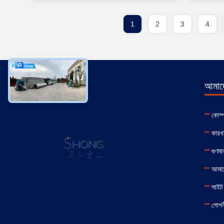
1
2
3
4
আমাদে
কোম্
কারখা
গুণমান
আমাদ
সাইট 
গোপন