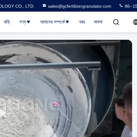
LOGY CO., LTD.
sales@gcfertilizergranulator.com
86--1
বাড়ি
পণ্য
আমাদের সম্পর্কে
খবর
মামলা