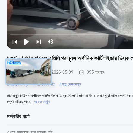
৯৩% দানাদার হার সহ ৫মিমি গ্রানুলস অর্গানিক ফার্টিলাইজার ডিস্ক পেল
জৈব সার গ্র্যানুলেটর
2026-05-09
395 মতামত
#
সার পেষকদন্ত
#
সার পেষণকারী
#
সার পেষকদন্ত
৫মিমি গ্র্যানিউলস অর্গানিক ফার্টিলাইজার ডিস্ক পেলেটাইজার মেশিন ২-৫মিমি গ্র্যানিউলস অর্গানিক
প্লেট নামেও পরিচ...
আরও দেখুন
দর্শনার্থীর বার্তা
এখনো জনসমক্ষে কোন মন্তব্য নেই