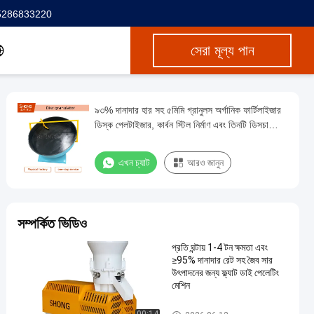
5286833220
সেরা মূল্য পান
৯৩% দানাদার হার সহ ৫মিমি গ্রানুলস অর্গানিক ফার্টিলাইজার
ডিস্ক পেলটাইজার, কার্বন স্টিল নির্মাণ এবং তিনটি ডিসচার্জিং
পোর্ট
এখন চ্যাট
আরও জানুন
সম্পর্কিত ভিডিও
প্রতি ঘন্টায় 1-4 টন ক্ষমতা এবং
≥95% দানাদার রেট সহ জৈব সার
উৎপাদনের জন্য ফ্ল্যাট ডাই পেলেটিং
মেশিন
জৈব সার গ্র্যানুলেটর