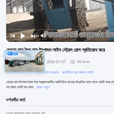
ভেড়ার সার জৈব সার উৎপাদন লাইন স্ট্রেস রোগ প্রতিরোধ করে
জৈব সার উত্পাদন লাইন
2026-01-07
90 মতামত
#
সার উত্পাদন উদ্ভিদ
#
সার উত্পাদন কারখানা
#
যৌগিক সার উত্পাদন লাইন
ভেড়ার ঘাস উৎপাদন জৈব সার সরঞ্জাম জাতীয় অর্থনৈতিক স্তরের উন্নতির সাথে সাথে গবাদি পশুর চ
পশু ময়লা একটি বড় সমস...
আরও দেখুন
দর্শনার্থীর বার্তা
এখনো জনসমক্ষে কোন মন্তব্য নেই