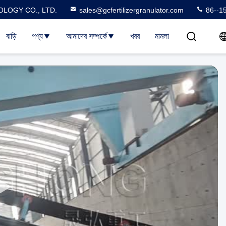
LOGY CO., LTD.
sales@gcfertilizergranulator.com
86--1
বাড়ি
পণ্য
আমাদের সম্পর্কে
খবর
মামলা