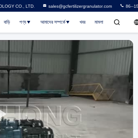
LOGY CO., LTD.
sales@gcfertilizergranulator.com
86--1
বাড়ি
পণ্য
আমাদের সম্পর্কে
খবর
মামলা