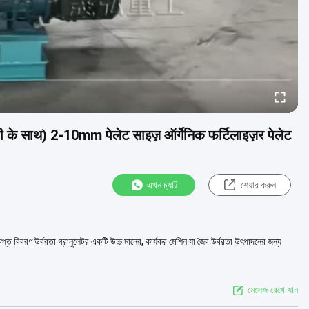
मी के साथ) 2-10mm पेलेट साइज़ ऑर्गेनिक फर्टिलाइज़र पेलेट
এখন চ্যাট
শেয়ার করুন
 বিবরণ উর্বরতা গ্রানুলেটর একটি উচ্চ মানের, কার্যকর মেশিন যা জৈব উর্বরতা উৎপাদনের জন্য
মেসেজ রেখে যান