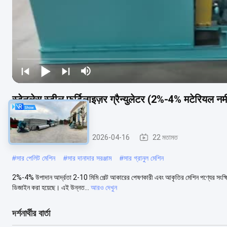
स्टेनलेस स्टील फर्टिलाइज़र ग्रैन्युलेटर (2%-4% मटेरियल न
मशीन
সার গ্রানুলেটর মেশিন
2026-04-16
22 মতামত
#
সার পেলিট মেশিন
#
সার দানাদার সরঞ্জাম
#
সার গ্রানুল মেশিন
2%-4% উপাদান আর্দ্রতা 2-10 মিমি পেল্ট আকারের পেষণকারী এবং আকৃতির মেশিন পণ্যের সংক্ষিপ্ত
ডিজাইন করা হয়েছে। এই উন্নত...
আরও দেখুন
দর্শনার্থীর বার্তা