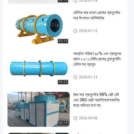
00:19
2026-01-16
যৌগিক সার ডাবল রোলার গ্রানুলেটর
সার উৎপাদন অপ্টিমাইজ
সার গ্রানুলেটর মেশিন
2026-01-12
00:19
আর্দ্রতা পরিমাণ ≤৫% এবং গ্রানুলের
ব্যাস ২.৫-২০মিমি রোলার গ্র্যানুলেটিং
মেশিন সহ গ্রানুল
সার গ্রানুলেটর মেশিন
2026-01-12
00:22
জৈব সার গ্রানুলেটর 98% পেল্ট রেট
এবং 380 ভোল্ট অ্যাপ্লিকেশনগুলির
জন্য অভিন্ন কণা সহ
জৈব সার গ্র্যানুলেটর
2026-05-06
00:19