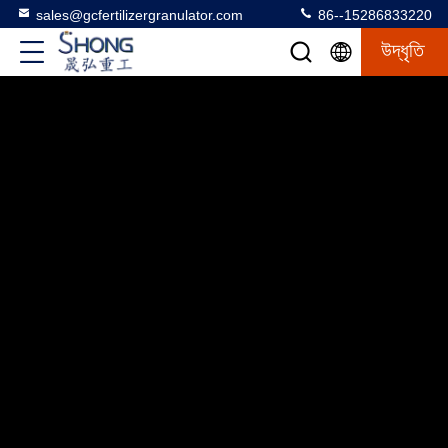
sales@gcfertilizergranulator.com
86--15286833220
উদ্ধৃতি