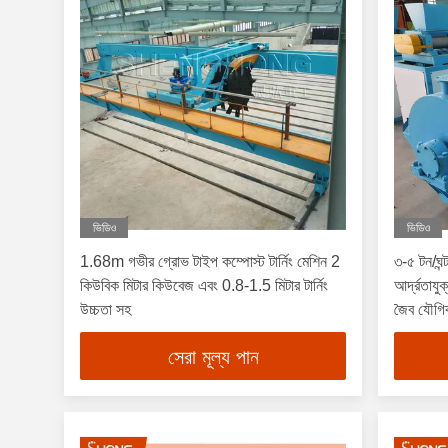
ভিডিও
ভিডিও
1.68m গভীর গ্রোভ টাইপ কম্পোস্ট টার্নিং মেশিন 2
৩-৫ টন/ঘন
কিউবিক মিটার কিউবেজ এবং 0.8-1.5 মিটার টার্নিং
আর্দ্রতাযুক
উচ্চতা সহ
জৈব যৌগিক
মেশিন
সেরা মূল্য পান