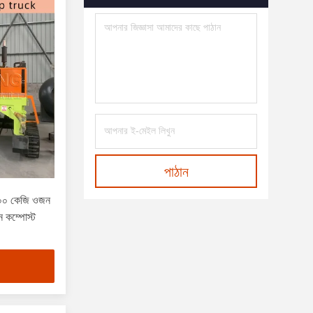
পাঠান
১০০ কেজি ওজন
ন কম্পোস্ট