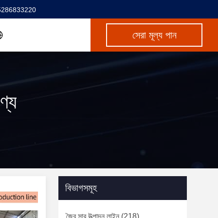
5286833220
সেরা মূল্য পান
ণ্য
বিভাগসমূহ
জৈব সার উত্পাদন লাইন
(218)