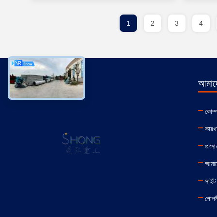
1
2
3
4
আমাদে
কোম্
কারখা
গুণমান
আমাদ
সাইট 
গোপন