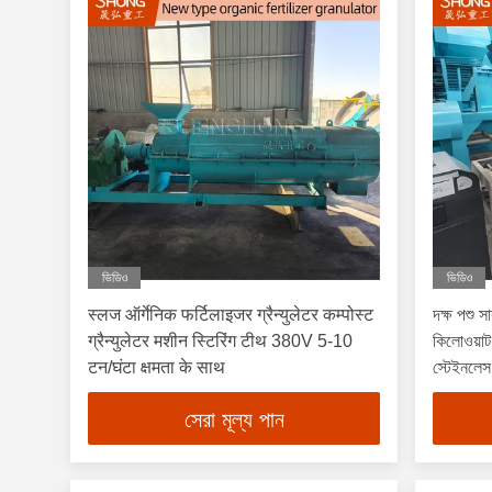
ভিডিও
ভিডিও
स्लज ऑर्गेनिक फर्टिलाइजर ग्रैन्युलेटर कम्पोस्ट
দক্ষ পশু 
ग्रैन्युलेटर मशीन स्टिरिंग टीथ 380V 5-10
কিলোওয়াট 
टन/घंटा क्षमता के साथ
স্টেইনলেস 
সেরা মূল্য পান