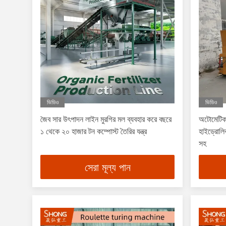
ভিডিও
ভিডিও
জৈব সার উৎপাদন লাইন মুরগির মল ব্যবহার করে বছরে
অটোমেটিক ক
১ থেকে ২০ হাজার টন কম্পোস্ট তৈরির যন্ত্র
হাইড্রোলিক
সহ
সেরা মূল্য পান