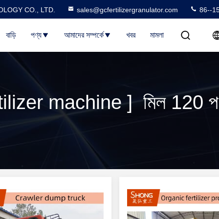
LOGY CO., LTD.
sales@gcfertilizergranulator.com
86--1
বাড়ি
পণ্য
আমাদের সম্পর্কে
খবর
মামলা
rtilizer machine ] মিল 120 প