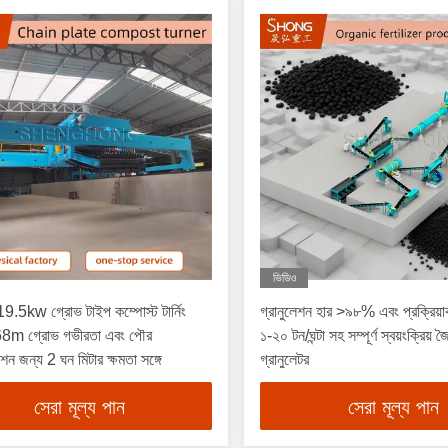
ভিডিও
়ী 19.5kw গ্রোভ টাইপ কম্পোস্ট টার্নিং
গ্রানুলেশন হার >৯৮% এবং প্রক্রিয়া
68m গ্রোভ গভীরতা এবং পৌর
১-২০ টন/ঘন্টা সহ সম্পূর্ণ স্বয়ংক্রিয় 
শন জন্য 2 ঘন মিটার ক্ষমতা সঙ্গে
গ্রানুলেটর
সেরা মূল্য পান
সেরা মূল্য পান