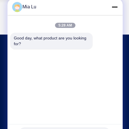
Mia Lu
5:28 AM
Good day, what product are you looking 
for?
আমাদের সাথে যোগাযোগ
sales@gcfertilizergranulator.com
86--15286833220
৪৪১, ৯ম তলা, বিল্ডিং বি, শেংলং সেন্ট্রাল প্লাজা, হাই-টেক জোন,
ঝেংঝৌ সিটি, হেনান প্রদেশ