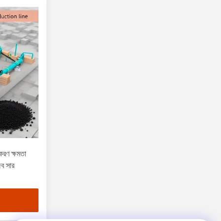
করণ ক্ষমতা
জৈব সার