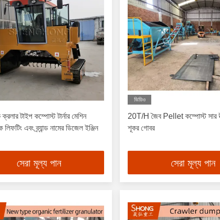
ভিডিও
্রলার টাইপ কম্পোস্ট টার্নার মেশিন
20T/H জৈব Pellet কম্পোস্ট সার উ
 লিফটিং এবং ব্র্যান্ড নামের ডিজেল ইঞ্জিন
শূকর গোবর
সেরা মূল্য পান
সেরা মূল্য পান