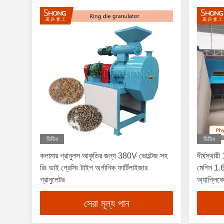
ভিডিও
ভিডিও
কলামার গ্রানুলস আকৃতির জন্য 380V ভোল্টেজ সহ
দীর্ঘস্থায
রিং ডাই প্রেসিং টাইপ অর্গানিক ফার্টিলাইজার
মেশিন 1.
গ্রানুলেটর
অ্যাপ্লিকে
সেরা মূল্য পান