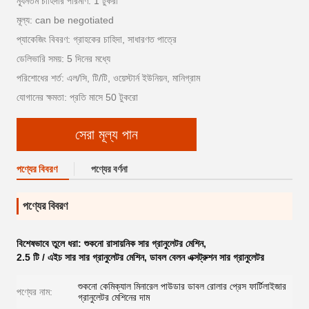
ন্যূনতম চাহিদার পরিমাণ: 1 টুকরা
মূল্য: can be negotiated
প্যাকেজিং বিবরণ: গ্রাহকের চাহিদা, সাধারণত পাত্রে
ডেলিভারি সময়: 5 দিনের মধ্যে
পরিশোধের শর্ত: এল/সি, টি/টি, ওয়েস্টার্ন ইউনিয়ন, মানিগ্রাম
যোগানের ক্ষমতা: প্রতি মাসে 50 টুকরো
সেরা মূল্য পান
পণ্যের বিবরণ
পণ্যের বর্ণনা
পণ্যের বিবরণ
বিশেষভাবে তুলে ধরা:
শুকনো রাসায়নিক সার গ্রানুলেটর মেশিন
,
2.5 টি / এইচ সার সার গ্রানুলেটর মেশিন
,
ডাবল বেলন এক্সট্রুশন সার গ্রানুলেটর
শুকনো কেমিক্যাল মিনারেল পাউডার ডাবল রোলার প্রেস ফার্টিলাইজার
পণ্যের নাম:
গ্রানুলেটর মেশিনের দাম