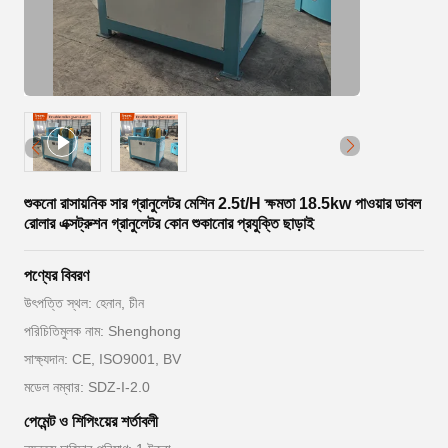
শুকনো রাসায়নিক সার গ্রানুলেটর মেশিন 2.5t/H ক্ষমতা 18.5kw পাওয়ার ডাবল
রোলার এক্সট্রুশন গ্রানুলেটর কোন শুকানোর প্রযুক্তি ছাড়াই
পণ্যের বিবরণ
উৎপত্তি স্থল: হেনান, চীন
পরিচিতিমুলক নাম: Shenghong
সাক্ষ্যদান: CE, ISO9001, BV
মডেল নম্বার: SDZ-I-2.0
পেমেন্ট ও শিপিংয়ের শর্তাবলী