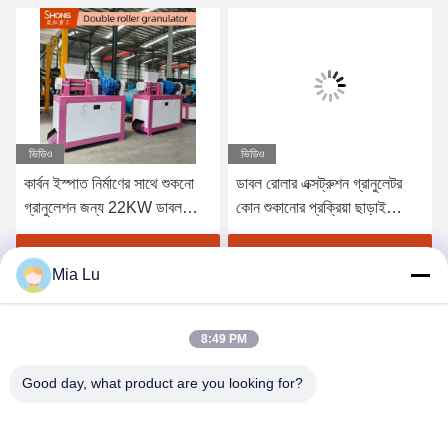
ভিডিও
ভিডিও
কার্বন ইস্পাত নির্মাণের সাথে শুকনো
ডাবল রোলার এক্সট্রুশন গ্রানুলেটর
গ্রানুলেশন জন্য 22KW ডাবল
কোন শুকানোর প্রক্রিয়া ছাড়াই
রোলার সার গ্রানুলেটর মেশিন
যৌগিক সার জন্য উচ্চ পরিধান
প্রতিরোধী রোলার শেল এবং
সেরা মূল্য পান
সেরা মূল্য পান
Mia Lu
অপ্টিমাইজড ফলন হার
8:49 PM
Good day, what product are you looking for?
ZHENGZHOU SHENGHONG HEAVY