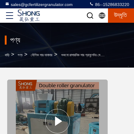
sales@gcfertilizergranulator.com
86--15286833220
উদ্ধৃতি
পণ্য
>
>
>
বাড়ি
পণ্য
যৌগিক সার দানাদার
শুকনো রাসায়নিক সার গ্রানুলেটর মেশিন 2.5t/H ক্ষমতা 18.5kw পাওয়ার ডাবল রোলার এক্সট্রুশন গ্রানুলেটর কোন শুকানোর প্রযুক্তি ছাড়াই