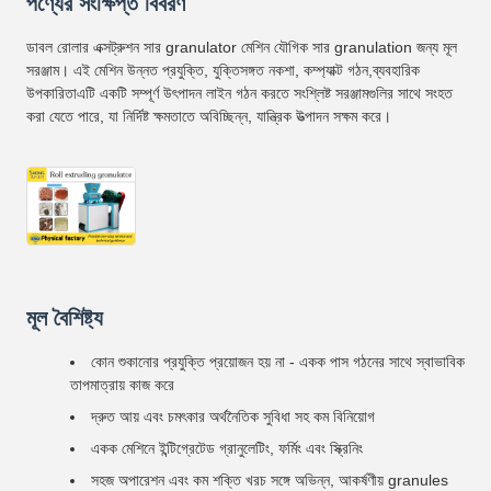
পণ্যের সংক্ষিপ্ত বিবরণ
ডাবল রোলার এক্সট্রুশন সার granulator মেশিন যৌগিক সার granulation জন্য মূল
সরঞ্জাম। এই মেশিন উন্নত প্রযুক্তি, যুক্তিসঙ্গত নকশা, কম্প্যাক্ট গঠন,ব্যবহারিক
উপকারিতাএটি একটি সম্পূর্ণ উৎপাদন লাইন গঠন করতে সংশ্লিষ্ট সরঞ্জামগুলির সাথে সংহত
করা যেতে পারে, যা নির্দিষ্ট ক্ষমতাতে অবিচ্ছিন্ন, যান্ত্রিক উত্পাদন সক্ষম করে।
মূল বৈশিষ্ট্য
কোন শুকানোর প্রযুক্তি প্রয়োজন হয় না - একক পাস গঠনের সাথে স্বাভাবিক
তাপমাত্রায় কাজ করে
দ্রুত আয় এবং চমৎকার অর্থনৈতিক সুবিধা সহ কম বিনিয়োগ
একক মেশিনে ইন্টিগ্রেটেড গ্রানুলেটিং, ফর্মিং এবং স্ক্রিনিং
সহজ অপারেশন এবং কম শক্তি খরচ সঙ্গে অভিন্ন, আকর্ষণীয় granules