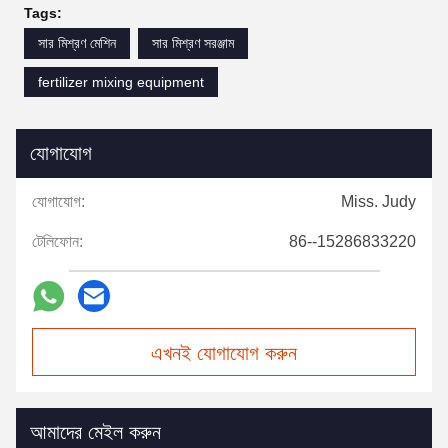
Tags:
সার মিশ্রণ মেশিন
সার মিশ্রণ সরঞ্জাম
fertilizer mixing equipment
যোগাযোগ
যোগাযোগ:
Miss. Judy
টেলিফোন:
86--15286833220
এখনই যোগাযোগ করুন
আমাদের মেইল করুন