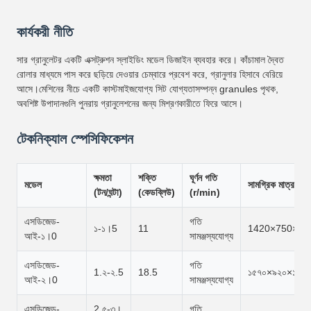
কার্যকরী নীতি
সার গ্রানুলেটর একটি এক্সট্রুশন স্লাইডিং মডেল ডিজাইন ব্যবহার করে। কাঁচামাল দ্বৈত
রোলার মাধ্যমে পাস করে ছড়িয়ে দেওয়ার চেম্বারে প্রবেশ করে, গ্রানুলার হিসাবে বেরিয়ে
আসে।মেশিনের নীচে একটি কাস্টমাইজযোগ্য সিট যোগ্যতাসম্পন্ন granules পৃথক,
অবশিষ্ট উপাদানগুলি পুনরায় গ্রানুলেশনের জন্য মিশ্রণকারীতে ফিরে আসে।
টেকনিক্যাল স্পেসিফিকেশন
ক্ষমতা
শক্তি
ঘূর্ণন গতি
মডেল
সামগ্রিক মাত্রা (মি
(টন/ঘন্টা)
(কেডব্লিউ)
(r/min)
এসডিজেড-
গতি
১-১।5
11
1420×750×13
আই-১।0
সামঞ্জস্যযোগ্য
এসডিজেড-
গতি
1.২-২.5
18.5
১৫৭০×৯২০×১৪৫০
আই-২।0
সামঞ্জস্যযোগ্য
এসডিজেড-
2.৫-৩।
গতি