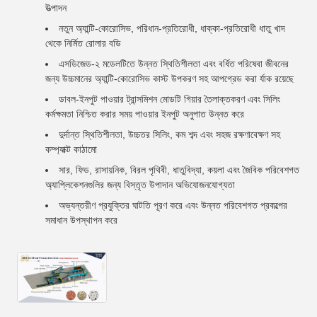
উত্পাদন
নতুন অ্যান্টি-কোরোসিভ, পরিধান-প্রতিরোধী, ধাক্কা-প্রতিরোধী ধাতু খাদ
থেকে নির্মিত রোলার বডি
এসডিজেড-২ মডেলটিতে উন্নত স্থিতিশীলতা এবং বর্ধিত পরিষেবা জীবনের
জন্য উচ্চমানের অ্যান্টি-কোরোসিভ কাস্ট উপকরণ সহ আপগ্রেড করা র্যাক রয়েছে
ডাবল-ইনপুট পাওয়ার ট্রান্সমিশন মোডটি গিয়ার তৈলাক্তকরণ এবং সিলিং
কর্মক্ষমতা নিশ্চিত করার সময় পাওয়ার ইনপুট অনুপাত উন্নত করে
দুর্দান্ত স্থিতিশীলতা, উচ্চতর সিলিং, কম শব্দ এবং সহজ রক্ষণাবেক্ষণ সহ
কম্প্যাক্ট কাঠামো
সার, ফিড, রাসায়নিক, বিরল পৃথিবী, ধাতুবিদ্যা, কয়লা এবং জৈবিক পরিবেশগত
অ্যাপ্লিকেশনগুলির জন্য বিস্তৃত উপাদান অভিযোজনযোগ্যতা
অভ্যন্তরীণ প্রযুক্তির ঘাটতি পূরণ করে এবং উন্নত পরিবেশগত প্রকল্পের
সমাধান উপস্থাপন করে