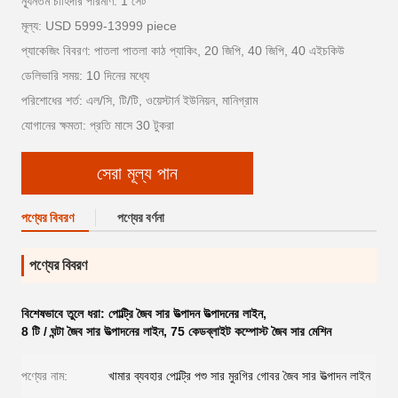
ন্যূনতম চাহিদার পরিমাণ: 1 সেট
মূল্য: USD 5999-13999 piece
প্যাকেজিং বিবরণ: পাতলা পাতলা কাঠ প্যাকিং, 20 জিপি, 40 জিপি, 40 এইচকিউ
ডেলিভারি সময়: 10 দিনের মধ্যে
পরিশোধের শর্ত: এল/সি, টি/টি, ওয়েস্টার্ন ইউনিয়ন, মানিগ্রাম
যোগানের ক্ষমতা: প্রতি মাসে 30 টুকরা
সেরা মূল্য পান
পণ্যের বিবরণ
পণ্যের বর্ণনা
পণ্যের বিবরণ
বিশেষভাবে তুলে ধরা:
পোল্ট্রি জৈব সার উত্পাদন উত্পাদনের লাইন
,
8 টি / ঘন্টা জৈব সার উত্পাদনের লাইন
,
75 কেডব্লাইট কম্পোস্ট জৈব সার মেশিন
পণ্যের নাম:
খামার ব্যবহার পোল্ট্রি পশু সার মুরগির গোবর জৈব সার উত্পাদন লাইন