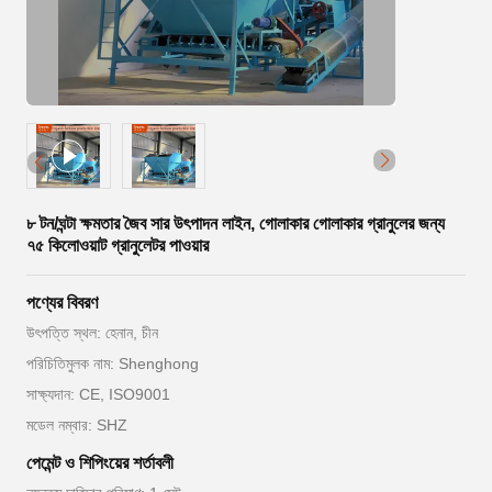
৮ টন/ঘন্টা ক্ষমতার জৈব সার উৎপাদন লাইন, গোলাকার গোলাকার গ্রানুলের জন্য
৭৫ কিলোওয়াট গ্রানুলেটর পাওয়ার
পণ্যের বিবরণ
উৎপত্তি স্থল: হেনান, চীন
পরিচিতিমুলক নাম: Shenghong
সাক্ষ্যদান: CE, ISO9001
মডেল নম্বার: SHZ
পেমেন্ট ও শিপিংয়ের শর্তাবলী