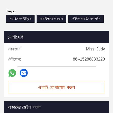
Tags:
সার উত্পাদন উদ্ভিদ
সার উত্পাদন কারখানা
যৌগিক সার উত্পাদন লাইন
যোগাযোগ
যোগাযোগ:
Miss. Judy
টেলিফোন:
86--15286833220
এখনই যোগাযোগ করুন
আমাদের মেইল করুন