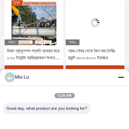
ভিডিও
ভিডিও
ভিজা গ্রানুলেশন পদ্ধতি ব্যবহার করে
গরুর গোবর থেকে জৈব সার তৈরির
১-২০ টন/ঘন্টা প্রক্রিয়াকরণ ক্ষমতা
প্ল্যান্ট ৩০০০-৫০০০ টন/বছর
সম্পন্ন জৈব সার গ্রানুল মেশিন এবং
বিদেশী সেবার জন্য প্রকৌশলী
সেরা মূল্য পান
সেরা মূল্য পান
Mia Lu
উপলব্ধ
5:29 AM
Good day, what product are you looking for?
ZHENGZHOU SHENGHONG HEAVY
INDUSTRY TECHNOLOGY CO., LTD.