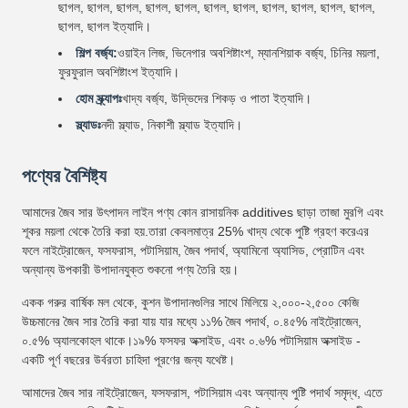
ছাগল, ছাগল, ছাগল, ছাগল, ছাগল, ছাগল, ছাগল, ছাগল, ছাগল, ছাগল, ছাগল,
ছাগল, ছাগল ইত্যাদি।
শিল্প বর্জ্য:
ওয়াইন লিজ, ভিনেগার অবশিষ্টাংশ, ম্যানশিয়াক বর্জ্য, চিনির ময়লা,
ফুরফুরাল অবশিষ্টাংশ ইত্যাদি।
হোম স্ক্র্যাপঃ
খাদ্য বর্জ্য, উদ্ভিদের শিকড় ও পাতা ইত্যাদি।
স্ল্যাডঃ
নদী স্ল্যাড, নিকাশী স্ল্যাড ইত্যাদি।
পণ্যের বৈশিষ্ট্য
আমাদের জৈব সার উৎপাদন লাইন পণ্য কোন রাসায়নিক additives ছাড়া তাজা মুরগি এবং
শূকর ময়লা থেকে তৈরি করা হয়.তারা কেবলমাত্র 25% খাদ্য থেকে পুষ্টি গ্রহণ করেএর
ফলে নাইট্রোজেন, ফসফরাস, পটাসিয়াম, জৈব পদার্থ, অ্যামিনো অ্যাসিড, প্রোটিন এবং
অন্যান্য উপকারী উপাদানযুক্ত শুকনো পণ্য তৈরি হয়।
একক গরুর বার্ষিক মল থেকে, কুশন উপাদানগুলির সাথে মিলিয়ে ২,০০০-২,৫০০ কেজি
উচ্চমানের জৈব সার তৈরি করা যায় যার মধ্যে ১১% জৈব পদার্থ, ০.৪৫% নাইট্রোজেন,
০.৫% অ্যালকোহল থাকে।১৯% ফসফর অক্সাইড, এবং ০.৬% পটাসিয়াম অক্সাইড -
একটি পূর্ণ বছরের উর্বরতা চাহিদা পূরণের জন্য যথেষ্ট।
আমাদের জৈব সার নাইট্রোজেন, ফসফরাস, পটাসিয়াম এবং অন্যান্য পুষ্টি পদার্থ সমৃদ্ধ, এতে