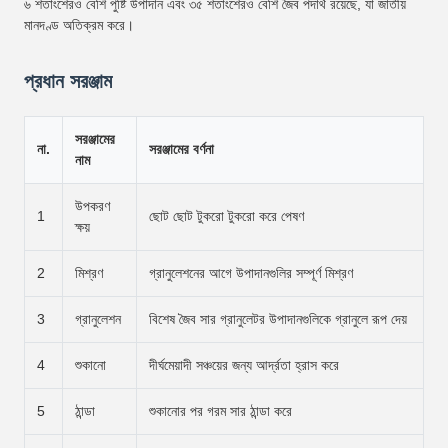
৬ শতাংশেরও বেশি পুষ্টি উপাদান এবং ৩৫ শতাংশেরও বেশি জৈব পদার্থ রয়েছে, যা জাতীয়
মানদণ্ড অতিক্রম করে।
প্রধান সরঞ্জাম
সরঞ্জামের
না.
সরঞ্জামের বর্ণনা
নাম
উপকরণ
1
ছোট ছোট টুকরো টুকরো করে পেষণ
ক্ষয়
2
মিশ্রণ
গ্রানুলেশনের আগে উপাদানগুলির সম্পূর্ণ মিশ্রণ
3
গ্রানুলেশন
বিশেষ জৈব সার গ্রানুলেটর উপাদানগুলিকে গ্রানুলে রূপ দেয়
4
শুকানো
দীর্ঘমেয়াদী সঞ্চয়ের জন্য আর্দ্রতা হ্রাস করে
5
ঠান্ডা
শুকানোর পর গরম সার ঠান্ডা করে