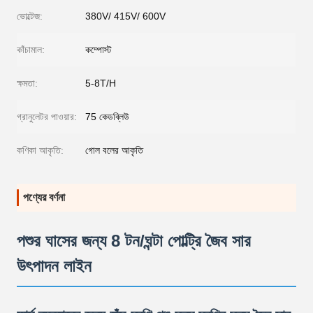
ভোল্টেজ:
380V/ 415V/ 600V
কাঁচামাল:
কম্পোস্ট
ক্ষমতা:
5-8T/H
গ্রানুলেটর পাওয়ার:
75 কেডব্লিউ
কণিকা আকৃতি:
গোল বলের আকৃতি
পণ্যের বর্ণনা
পশুর ঘাসের জন্য 8 টন/ঘন্টা পোল্ট্রি জৈব সার
উৎপাদন লাইন