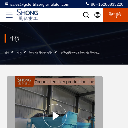
sales@gcfertilizergranulator.com
86--15286833220
উদ্ধৃতি
পণ্য
>
>
>
বাড়ি
পণ্য
জৈব সার উত্পাদন লাইন
৮ টন/ঘন্টা ক্ষমতার জৈব সার উৎপাদন লাইন, গোলাকার গোলাকার গ্রানুলের জন্য ৭৫ কিলোওয়াট গ্রানুলেটর পাওয়ার