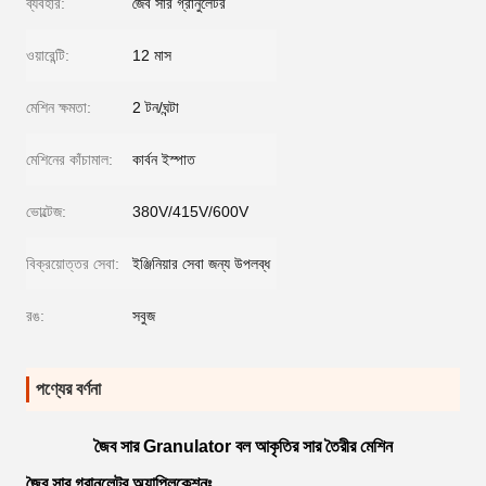
ব্যবহার:
জৈব সার গ্রানুলেটর
ওয়ারেন্টি:
12 মাস
মেশিন ক্ষমতা:
2 টন/ঘন্টা
মেশিনের কাঁচামাল:
কার্বন ইস্পাত
ভোল্টেজ:
380V/415V/600V
বিক্রয়োত্তর সেবা:
ইঞ্জিনিয়ার সেবা জন্য উপলব্ধ
রঙ:
সবুজ
পণ্যের বর্ণনা
জৈব সার Granulator বল আকৃতির সার তৈরীর মেশিন
জৈব সার গ্রানুলেটর অ্যাপ্লিকেশনঃ