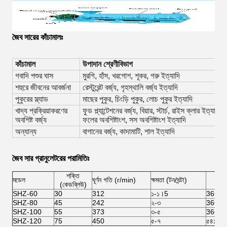
জৈব সারের কাঁচামালঃ
কাঁচামাল
উপাদান শ্রেণীবিভাগ
গবাদি পশুর ঘাস
মুরগি, হাঁস, খরগোশ, শূকর, গরু ইত্যাদি
শহুরে জীবনের আবর্জনা
রেস্টুরেন্ট বর্জ্য, গৃহস্থালি বর্জ্য ইত্যাদি
পুকুরের স্ল্যাড
মাছের পুকুর, চিংড়ি পুকুর, লোচ পুকুর ইত্যাদি
খাদ্য প্রক্রিয়াকরণের
ফুড প্ল্যান্টেশনের বর্জ্য, বিয়ার, স্টার্চ, রাইস ক্লার ইত্যা
অবশিষ্ট বর্জ্য
ফলের অবশিষ্টাংশ, সস অবশিষ্টাংশ ইত্যাদি
অন্যান্য
বাগানের বর্জ্য, কাদামাটি, শাল ইত্যাদি
জৈব সার গ্রানুলেটরের পরামিতিঃ
শক্তি
দৈ
মডেল
ঘূর্ণন গতি (r/min)
ক্ষমতা (টন/ঘন্টা)
(কেডব্লিউ)
SHZ-60
30
312
১-১।5
3660*
SHZ-80
45
242
২-৩
3665*
SHZ-100
55
373
৩-৫
3660*
SHZ-120
75
450
৫-৭
৫৪১০ *