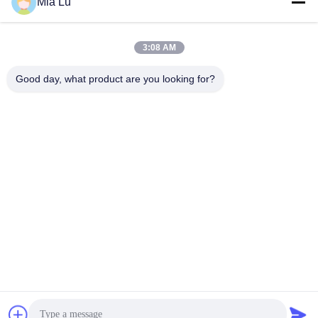
Mia Lu
3:08 AM
Good day, what product are you looking for?
ZHENGZHOU SHENGHONG HEAVY
INDUSTRY TECHNOLOGY CO., LTD.
sales@gcfertilizergranulator.com
86--15286833220
৪৪১, ৯ম তলা, বিল্ডিং বি, শেংলং সেন্ট্রাল প্লাজা, হাই-টেক জোন, ঝেংঝৌ সিটি, হেনান
প্রদেশ
চীন ভালো মানের জৈব সার উত্পাদন লাইন সরবরাহকারী। কপিরাইট © 2018-2026 ZHENGZHOU
SHENGHONG HEAVY INDUSTRY TECHNOLOGY CO., LTD. সমস্ত অধিকার