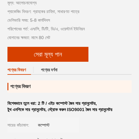
মূল্য: আলোচনাযোগ্য
প্যাকেজিং বিবরণ: গ্রাহকের চাহিদা, সাধারণত পাত্রে
ডেলিভারি সময়: 5-8 কার্যদিবস
পরিশোধের শর্ত: এল/সি, টি/টি, ডি/এ, ওয়েস্টার্ন ইউনিয়ন
যোগানের ক্ষমতা: মাসে 80 সেট
সেরা মূল্য পান
পণ্যের বিবরণ
পণ্যের বর্ণনা
পণ্যের বিবরণ
বিশেষভাবে তুলে ধরা:
2 টি / এইচ কম্পোস্ট জৈব সার গ্রানুলেটর
,
টুথ এনপিকে সার গ্রানুলেটর
,
স্ট্রোক করুন ISO9001 জৈব সার গ্রানুলেটর
সারের কাঁচামাল:
কম্পোস্ট