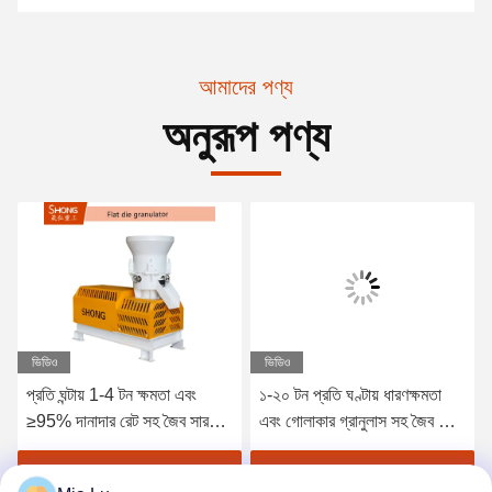
আমাদের পণ্য
অনুরূপ পণ্য
ভিডিও
ভিডিও
প্রতি ঘন্টায় 1-4 টন ক্ষমতা এবং
১-২০ টন প্রতি ঘণ্টায় ধারণক্ষমতা
≥95% দানাদার রেট সহ জৈব সার
এবং গোলাকার গ্রানুলাস সহ জৈব সার
উৎপাদনের জন্য ফ্ল্যাট ডাই পেলেটিং
জন্য ডিস্ক পেলিটাইজার মেশিন
মেশিন
380V / 50Hz
সেরা মূল্য পান
সেরা মূল্য পান