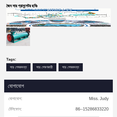
জৈব সার গ্রানুলেটর ছবিঃ
Tags:
সার পেষকদন্ত
সার পেষণকারী
সার পেষকদন্ত
যোগাযোগ
যোগাযোগ:
Miss. Judy
টেলিফোন:
86--15286833220