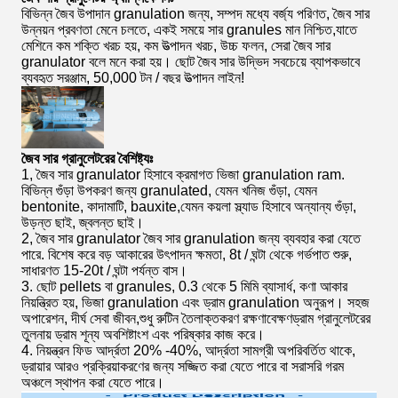
বিভিন্ন জৈব উপাদান granulation জন্য, সম্পদ মধ্যে বর্জ্য পরিণত, জৈব সার
উন্নয়ন প্রবণতা মেনে চলতে, একই সময়ে সার granules মান নিশ্চিত,যাতে
মেশিনে কম শক্তি খরচ হয়, কম উত্পাদন খরচ, উচ্চ ফলন, সেরা জৈব সার
granulator বলে মনে করা হয়। ছোট জৈব সার উদ্ভিদ সবচেয়ে ব্যাপকভাবে
ব্যবহৃত সরঞ্জাম, 50,000 টন / বছর উত্পাদন লাইন!
জৈব সার গ্রানুলেটরের বৈশিষ্ট্যঃ
1, জৈব সার granulator হিসাবে ক্রমাগত ভিজা granulation ram.
বিভিন্ন গুঁড়া উপকরণ জন্য granulated, যেমন খনিজ গুঁড়া, যেমন
bentonite, কাদামাটি, bauxite,যেমন কয়লা স্ল্যাড হিসাবে অন্যান্য গুঁড়া,
উড়ন্ত ছাই, জ্বলন্ত ছাই।
2, জৈব সার granulator জৈব সার granulation জন্য ব্যবহার করা যেতে
পারে. বিশেষ করে বড় আকারের উৎপাদন ক্ষমতা, 8t / ঘন্টা থেকে গর্ভপাত শুরু,
সাধারণত 15-20t / ঘন্টা পর্যন্ত বাস।
3. ছোট pellets বা granules, 0.3 থেকে 5 মিমি ব্যাসার্ধ, কণা আকার
নিয়ন্ত্রিত হয়, ভিজা granulation এবং ড্রাম granulation অনুরূপ। সহজ
অপারেশন, দীর্ঘ সেবা জীবন,শুধু রুটিন তৈলাক্তকরণ রক্ষণাবেক্ষণড্রাম গ্রানুলেটরের
তুলনায় ড্রাম শূন্য অবশিষ্টাংশ এবং পরিষ্কার কাজ করে।
4. নিয়ন্ত্রন ফিড আর্দ্রতা 20% -40%, আর্দ্রতা সামগ্রী অপরিবর্তিত থাকে,
ড্রায়ার আরও প্রক্রিয়াকরণের জন্য সজ্জিত করা যেতে পারে বা সরাসরি গরম
অঞ্চলে স্থাপন করা যেতে পারে।