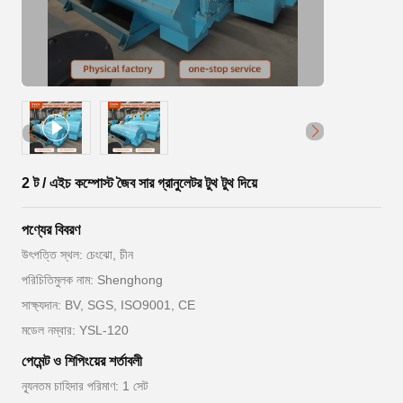
2 ট / এইচ কম্পোস্ট জৈব সার গ্রানুলেটর টুথ টুথ দিয়ে
পণ্যের বিবরণ
উৎপত্তি স্থল: চেংঝো, চীন
পরিচিতিমুলক নাম: Shenghong
সাক্ষ্যদান: BV, SGS, ISO9001, CE
মডেল নম্বার: YSL-120
পেমেন্ট ও শিপিংয়ের শর্তাবলী
ন্যূনতম চাহিদার পরিমাণ: 1 সেট