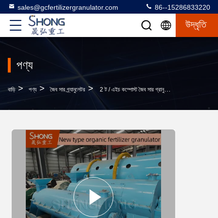
sales@gcfertilizergranulator.com
86--15286833220
উদ্ধৃতি
পণ্য
>
>
>
বাড়ি
পণ্য
জৈব সার গ্র্যানুলেটর
2 ট / এইচ কম্পোস্ট জৈব সার গ্রানুলেটর টুথ টুথ দিয়ে