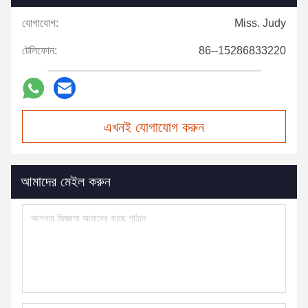
যোগাযোগ:
Miss. Judy
টেলিফোন:
86--15286833220
এখনই যোগাযোগ করুন
আমাদের মেইল করুন