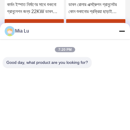
কার্বন ইস্পাত নির্মাণের সাথে শুকনো
ডাবল রোলার এক্সট্রুশন গ্রানুলেটর
গ্রানুলেশন জন্য 22KW ডাবল
কোন শুকানোর প্রক্রিয়া ছাড়াই
রোলার সার গ্রানুলেটর মেশিন
যৌগিক সার জন্য উচ্চ পরিধান
প্রতিরোধী রোলার শেল এবং
সেরা মূল্য পান
সেরা মূল্য পান
Mia Lu
অপ্টিমাইজড ফলন হার
7:20 PM
Good day, what product are you looking for?
ZHENGZHOU SHENGHONG HEAVY
INDUSTRY TECHNOLOGY CO., LTD.
sales@gcfertilizergranulator.com
86--15286833220
৪৪১, ৯ম তলা, বিল্ডিং বি, শেংলং সেন্ট্রাল প্লাজা, হাই-টেক জোন, ঝেংঝৌ সিটি, হেনান
প্রদেশ