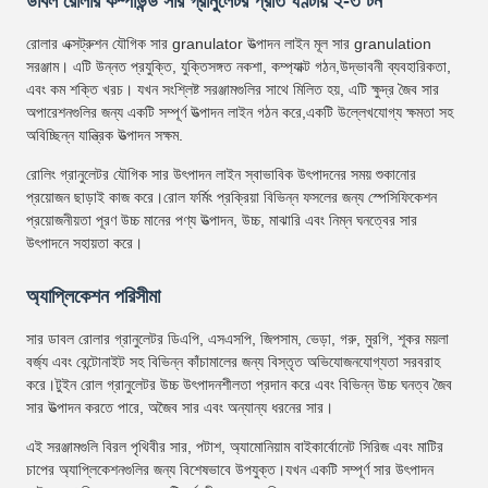
ডাবল রোলার কম্পাউন্ড সার গ্রানুলেটর প্রতি ঘণ্টায় ২-৩ টন
রোলার এক্সট্রুশন যৌগিক সার granulator উত্পাদন লাইন মূল সার granulation
সরঞ্জাম। এটি উন্নত প্রযুক্তি, যুক্তিসঙ্গত নকশা, কম্প্যাক্ট গঠন,উদ্ভাবনী ব্যবহারিকতা,
এবং কম শক্তি খরচ। যখন সংশ্লিষ্ট সরঞ্জামগুলির সাথে মিলিত হয়, এটি ক্ষুদ্র জৈব সার
অপারেশনগুলির জন্য একটি সম্পূর্ণ উত্পাদন লাইন গঠন করে,একটি উল্লেখযোগ্য ক্ষমতা সহ
অবিচ্ছিন্ন যান্ত্রিক উত্পাদন সক্ষম.
রোলিং গ্রানুলেটর যৌগিক সার উৎপাদন লাইন স্বাভাবিক উৎপাদনের সময় শুকানোর
প্রয়োজন ছাড়াই কাজ করে।রোল ফর্মিং প্রক্রিয়া বিভিন্ন ফসলের জন্য স্পেসিফিকেশন
প্রয়োজনীয়তা পূরণ উচ্চ মানের পণ্য উত্পাদন, উচ্চ, মাঝারি এবং নিম্ন ঘনত্বের সার
উৎপাদনে সহায়তা করে।
অ্যাপ্লিকেশন পরিসীমা
সার ডাবল রোলার গ্রানুলেটর ডিএপি, এসএসপি, জিপসাম, ভেড়া, গরু, মুরগি, শূকর ময়লা
বর্জ্য এবং বেন্টোনাইট সহ বিভিন্ন কাঁচামালের জন্য বিস্তৃত অভিযোজনযোগ্যতা সরবরাহ
করে।টুইন রোল গ্রানুলেটর উচ্চ উৎপাদনশীলতা প্রদান করে এবং বিভিন্ন উচ্চ ঘনত্ব জৈব
সার উত্পাদন করতে পারে, অজৈব সার এবং অন্যান্য ধরনের সার।
এই সরঞ্জামগুলি বিরল পৃথিবীর সার, পটাশ, অ্যামোনিয়াম বাইকার্বোনেট সিরিজ এবং মাটির
চাপের অ্যাপ্লিকেশনগুলির জন্য বিশেষভাবে উপযুক্ত।যখন একটি সম্পূর্ণ সার উৎপাদন