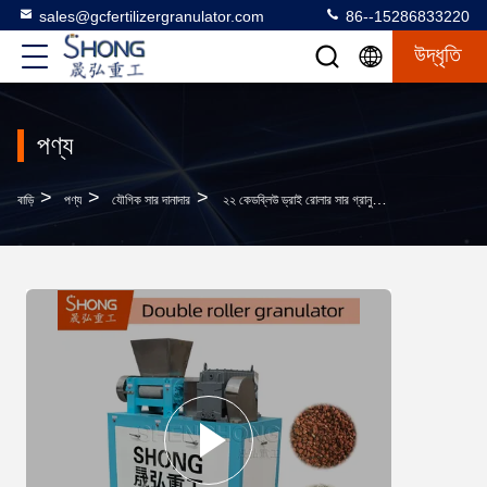
sales@gcfertilizergranulator.com
86--15286833220
উদ্ধৃতি
পণ্য
>
>
>
বাড়ি
পণ্য
যৌগিক সার দানাদার
২২ কেডব্লিউ ড্রাই রোলার সার গ্রানুলেটর প্রতি ঘণ্টায় ২-৩ টন যৌগিক সার উৎপাদন