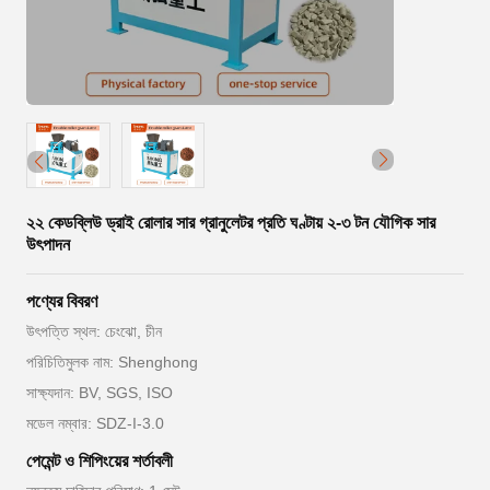
২২ কেডব্লিউ ড্রাই রোলার সার গ্রানুলেটর প্রতি ঘণ্টায় ২-৩ টন যৌগিক সার
উৎপাদন
পণ্যের বিবরণ
উৎপত্তি স্থল: চেংঝো, চীন
পরিচিতিমুলক নাম: Shenghong
সাক্ষ্যদান: BV, SGS, ISO
মডেল নম্বার: SDZ-I-3.0
পেমেন্ট ও শিপিংয়ের শর্তাবলী