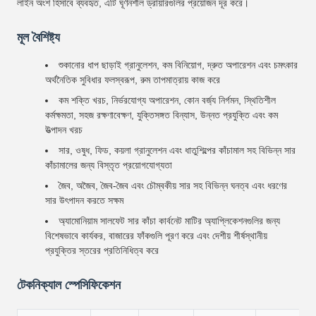
লাইন অংশ হিসাবে ব্যবহৃত, এটি ঘূর্ণনশীল ড্রায়ারগুলির প্রয়োজন দূর করে।
মূল বৈশিষ্ট্য
শুকানোর ধাপ ছাড়াই গ্রানুলেশন, কম বিনিয়োগ, দ্রুত অপারেশন এবং চমৎকার
অর্থনৈতিক সুবিধার ফলস্বরূপ, রুম তাপমাত্রায় কাজ করে
কম শক্তি খরচ, নির্ভরযোগ্য অপারেশন, কোন বর্জ্য নির্গমন, স্থিতিশীল
কর্মক্ষমতা, সহজ রক্ষণাবেক্ষণ, যুক্তিসঙ্গত বিন্যাস, উন্নত প্রযুক্তি এবং কম
উত্পাদন খরচ
সার, ওষুধ, ফিড, কয়লা গ্রানুলেশন এবং ধাতুশিল্পের কাঁচামাল সহ বিভিন্ন সার
কাঁচামালের জন্য বিস্তৃত প্রয়োগযোগ্যতা
জৈব, অজৈব, জৈব-জৈব এবং চৌম্বকীয় সার সহ বিভিন্ন ঘনত্ব এবং ধরণের
সার উৎপাদন করতে সক্ষম
অ্যামোনিয়াম সালফেট সার কাঁচা কার্বনেট মাটির অ্যাপ্লিকেশনগুলির জন্য
বিশেষভাবে কার্যকর, বাজারের ফাঁকগুলি পূরণ করে এবং দেশীয় শীর্ষস্থানীয়
প্রযুক্তির স্তরের প্রতিনিধিত্ব করে
টেকনিক্যাল স্পেসিফিকেশন