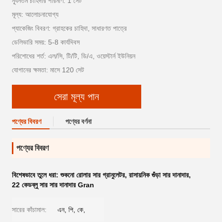
ন্যূনতম চাহিদার পরিমাণ: 1 সেট
মূল্য: আলোচনাযোগ্য
প্যাকেজিং বিবরণ: গ্রাহকের চাহিদা, সাধারণত পাত্রে
ডেলিভারি সময়: 5-8 কার্যদিবস
পরিশোধের শর্ত: এল/সি, টি/টি, ডি/এ, ওয়েস্টার্ন ইউনিয়ন
যোগানের ক্ষমতা: মাসে 120 সেট
সেরা মূল্য পান
পণ্যের বিবরণ
পণ্যের বর্ণনা
পণ্যের বিবরণ
বিশেষভাবে তুলে ধরা:
শুকনো রোলার সার গ্রানুলেটর
,
রাসায়নিক গুঁড়া সার দানাদার
,
22 কেডব্লু সার সার দানাদার Gran
সারের কাঁচামাল:
এন, পি, কে,