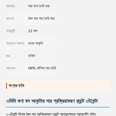
ব্যবহার:
সার দানা তৈরি করা
ফাংশন:
জৈব সার সার তৈরি করা
গ্যারান্টি:
12 মাস
গ্রানুলস আকার:
বলের আকৃতি
রঙ:
চাহিদা
আবেদন:
NPK যৌগিক সার তৈরি
পণ্যের বর্ণনা
৩মিমি কণা বল আকৃতির সার প্রক্রিয়াকরণ প্ল্যান্ট ৩ট/ঘন্টা
১-৩ট/ঘন্টা ডিস্ক জৈব সার প্রক্রিয়াকরণ প্ল্যান্ট প্রস্তুতকারক গ্রানুলেটিং লাইন