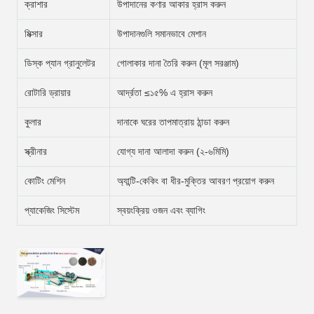
ক্রাশার
উপাদানের কণার আকার হ্রাস করুন
মিক্সার
উপাদানগুলি সমানভাবে মেশান
ডিস্ক প্যান গ্রানুলেটর
গোলাকার দানা তৈরি করুন (মূল সরঞ্জাম)
রোটারি ড্রায়ার
আর্দ্রতা ≤১৫% এ হ্রাস করুন
কুলার
দানাকে ঘরের তাপমাত্রায় ঠান্ডা করুন
স্ক্রীনার
যোগ্য দানা আলাদা করুন (২-৬মিমি)
কোটিং মেশিন
অ্যান্টি-কেকিং বা ধীর-মুক্তির আবরণ প্রয়োগ করুন
প্যাকেজিং সিস্টেম
স্বয়ংক্রিয় ওজন এবং ব্যাগিং