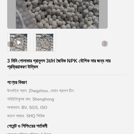
3 মিমি গোলাকার গ্রানুলস 3t/H জৈবিক NPK যৌগিক সার জন্য সার
প্রক্রিয়াকরণ উদ্ভিদ
পণ্যের বিবরণ
উৎপত্তি স্থল: Zhegzhou, হেনান প্রদেশ চীন
পরিচিতিমুলক নাম: Shenghong
সাক্ষ্যদান: BV, SGS, ISO
মডেল নম্বার: SHQ সিরিজ
পেমেন্ট ও শিপিংয়ের শর্তাবলী