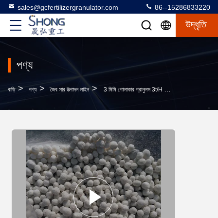
sales@gcfertilizergranulator.com
86--15286833220
উদ্ধৃতি
পণ্য
>
>
>
বাড়ি
পণ্য
জৈব সার উত্পাদন লাইন
3 মিমি গোলাকার গ্রানুলস 3t/H জৈবিক NPK যৌগিক সার জন্য সার প্রক্রিয়াকরণ উদ্ভিদ