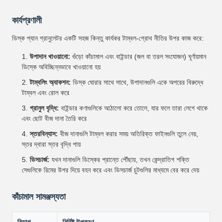
কার্যপ্রণালী
ডিস্ক প্যান গ্রানুলেটর একটি সহজ কিন্তু কার্যকর টাম্বল-গ্রোথ নীতির উপর কাজ করে:
উপাদান খাওয়ানো:
গুঁড়ো কাঁচামাল এবং বাইন্ডার (জল বা তরল সংযোজন) ঘূর্ণায়মান
ডিস্কে অবিচ্ছিন্নভাবে খাওয়ানো হয়
টাম্বলিং অ্যাকশন:
ডিস্ক ঘোরার সাথে সাথে, উপাদানগুলি একে অপরের বিরুদ্ধে
টাম্বল এবং রোল করে
গ্রানুল বৃদ্ধি:
বাইন্ডার কণাগুলিকে আঠালো করে তোলে, যার ফলে তারা লেগে থাকে
এবং ছোট বীজ দানা তৈরি করে
স্তরবিন্যাস:
বীজ দানাগুলি টাম্বল করার সময় অতিরিক্ত ফাইনগুলি তুলে নেয়,
স্তর দ্বারা স্তর বৃদ্ধি পায়
ডিসচার্জ:
যখন দানাগুলি ডিস্কের প্রান্তে পৌঁছায়, তখন কেন্দ্রাতিগ শক্তি
সেগুলিকে রিমের উপর দিয়ে বহন করে এবং ডিসচার্জ চুটগুলির মাধ্যমে বের করে দেয়
কাঁচামাল সামঞ্জস্যতা