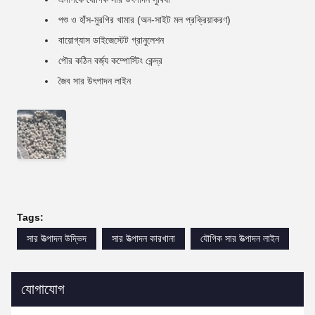
পশু ও হাঁস-মুরগির খামার (অন-সাইট মল প্রক্রিয়াকরণ)
বায়োগ্যাস ডাইজেস্টেট গ্রানুলেশন
পৌর কঠিন বর্জ্য কম্পোস্টিং কেন্দ্র
জৈব সার উৎপাদন লাইন
Tags:
সার উত্পাদন উদ্ভিদ
সার উত্পাদন কারখানা
যৌগিক সার উত্পাদন লাইন
যোগাযোগ