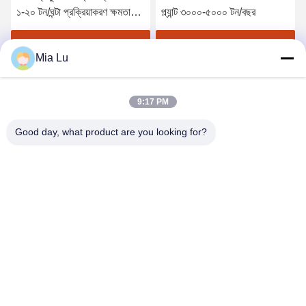
১-২০ টন/ঘন্টা প্রক্রিয়াকরণ ক্ষমতা
প্ল্যান্ট ৩০০০-৫০০০ টন/বছর
সম্পন্ন জৈব সার গ্রানুল মেশিন এবং
বিদেশী সেবার জন্য প্রকৌশলী
সেরা মূল্য পান
সেরা মূল্য পান
Mia Lu
উপলব্ধ
9:17 PM
Good day, what product are you looking for?
ZHENGZHOU SHENGHONG HEAVY
INDUSTRY TECHNOLOGY CO., LTD.
sales@gcfertilizergranulator.com
86--15286833220
৪৪১, ৯ম তলা, বিল্ডিং বি, শেংলং সেন্ট্রাল প্লাজা, হাই-টেক জোন, ঝেংঝৌ সিটি, হেনান
প্রদেশ