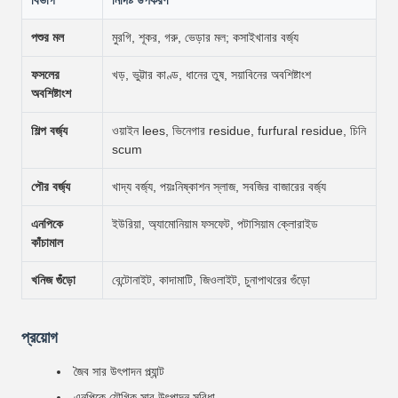
বিভাগ
নির্দিষ্ট উপকরণ
পশুর মল
মুরগি, শূকর, গরু, ভেড়ার মল; কসাইখানার বর্জ্য
ফসলের
খড়, ভুট্টার কাণ্ড, ধানের তুষ, সয়াবিনের অবশিষ্টাংশ
অবশিষ্টাংশ
শিল্প বর্জ্য
ওয়াইন lees, ভিনেগার residue, furfural residue, চিনি
scum
পৌর বর্জ্য
খাদ্য বর্জ্য, পয়ঃনিষ্কাশন স্লাজ, সবজির বাজারের বর্জ্য
এনপিকে
ইউরিয়া, অ্যামোনিয়াম ফসফেট, পটাসিয়াম ক্লোরাইড
কাঁচামাল
খনিজ গুঁড়ো
বেন্টোনাইট, কাদামাটি, জিওলাইট, চুনাপাথরের গুঁড়ো
প্রয়োগ
জৈব সার উৎপাদন প্ল্যান্ট
এনপিকে যৌগিক সার উৎপাদন সুবিধা