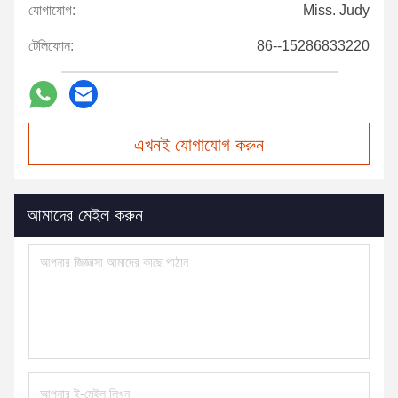
যোগাযোগ:
Miss. Judy
টেলিফোন:
86--15286833220
এখনই যোগাযোগ করুন
আমাদের মেইল করুন