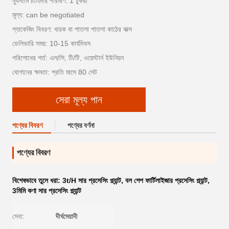
ন্যূনতম চাহিদার পরিমাণ: 1 টুকরা
মূল্য: can be negotiated
প্যাকেজিং বিবরণ: ধারক বা পাতলা পাতলা কাঠের বাক্স
ডেলিভারি সময়: 10-15 কার্যদিবস
পরিশোধের শর্ত: এল/সি, টি/টি, ওয়েস্টার্ন ইউনিয়ন
যোগানের ক্ষমতা: প্রতি মাসে 80 সেট
সেরা মূল্য পান
পণ্যের বিবরণ
পণ্যের বর্ণনা
পণ্যের বিবরণ
বিশেষভাবে তুলে ধরা:
3t/H সার প্রসেসিং প্ল্যান্ট
,
বল শেপ ফার্টিলাইজার প্রসেসিং প্ল্যান্ট
,
3মিমি কণা সার প্রসেসিং প্ল্যান্ট
সেবা:
দীর্ঘমেয়াদী