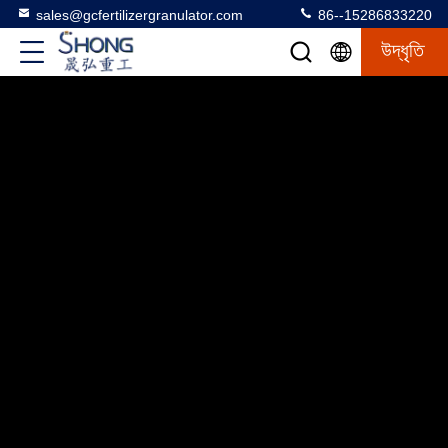
sales@gcfertilizergranulator.com
86--15286833220
উদ্ধৃতি