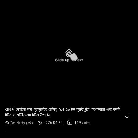
৩80V ভোল্টেজ সার গ্রানুলেটর মেশিন, ২.৫-১০ টন প্রতি ঘন্টা ধারণক্ষমতা এবং কার্বন
স্টিল বা স্টেইনলেস স্টিল উপাদান
জৈব সার গ্র্যানুলেটর
2026-04-24
119 মতামত