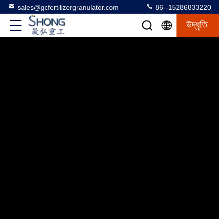
sales@gcfertilizergranulator.com
86--15286833220
উদ্ধৃতি