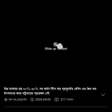
উচ্চ দানাদার হার ৮০%-৯০% সহ কার্বন স্টিল সার গ্রানুলেটর মেশিন এবং জৈব সার
উৎপাদনের জন্য বাইন্ডারের প্রয়োজন নেই
জৈব সার গ্র্যানুলেটর
2026-04-20
217 মতামত