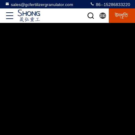
sales@gcfertilizergranulator.com
86--15286833220
উদ্ধৃতি