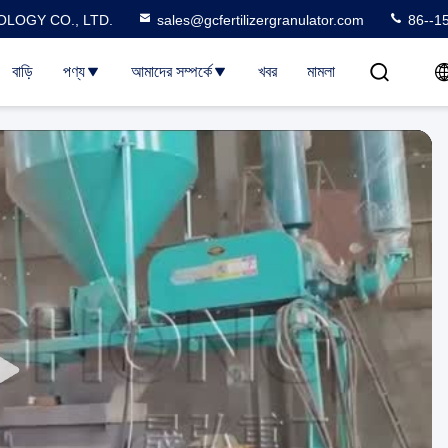
LOGY CO., LTD.
sales@gcfertilizergranulator.com
86--1
বাড়ি
পণ্য
আমাদের সম্পর্কে
খবর
মামলা