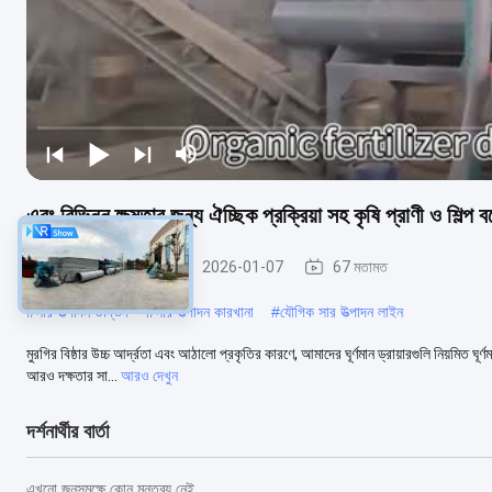
এবং বিভিন্ন ক্ষমতার জন্য ঐচ্ছিক প্রক্রিয়া সহ কৃষি প্রাণী ও শিল্প ব
জৈব সার উত্পাদন লাইন
2026-01-07
67 মতামত
#
সার উত্পাদন উদ্ভিদ
#
সার উত্পাদন কারখানা
#
যৌগিক সার উত্পাদন লাইন
মুরগির বিষ্ঠার উচ্চ আর্দ্রতা এবং আঠালো প্রকৃতির কারণে, আমাদের ঘূর্ণমান ড্রায়ারগুলি নিয়মিত ঘ
আরও দক্ষতার সা...
আরও দেখুন
দর্শনার্থীর বার্তা
এখনো জনসমক্ষে কোন মন্তব্য নেই