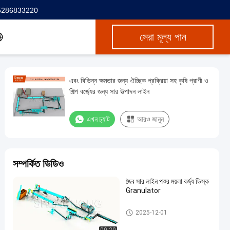
5286833220
সেরা মূল্য পান
এবং বিভিন্ন ক্ষমতার জন্য ঐচ্ছিক প্রক্রিয়া সহ কৃষি প্রাণী ও
শিল্প বর্জ্যের জন্য সার উত্পাদন লাইন
এখন চ্যাট
আরও জানুন
সম্পর্কিত ভিডিও
জৈব সার লাইন পশুর ময়লা বর্জ্য ডিস্ক
Granulator
জৈব সার উত্পাদন লাইন
2025-12-01