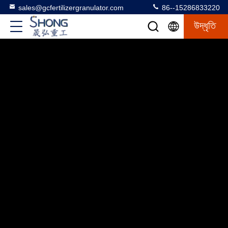
sales@gcfertilizergranulator.com
86--15286833220
উদ্ধৃতি