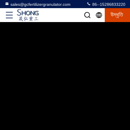
sales@gcfertilizergranulator.com
86--15286833220
উদ্ধৃতি