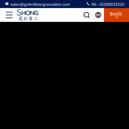
sales@gcfertilizergranulator.com
86--15286833220
উদ্ধৃতি