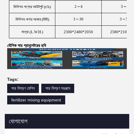
2
～
4
3
～
6
ফিনিশড পণ্যের আউটপুট (t/h)
3
～
30
3
～
50
ফিনিশড কণার আকার (মিমি)
মাত্রা (L.W.H.)
2300*2480*2050
2580*2100*2
যৌগিক সার গ্রানুলেটরের ছবি
Tags:
সার মিশ্রণ মেশিন
সার মিশ্রণ সরঞ্জাম
fertilizer mixing equipment
যোগাযোগ