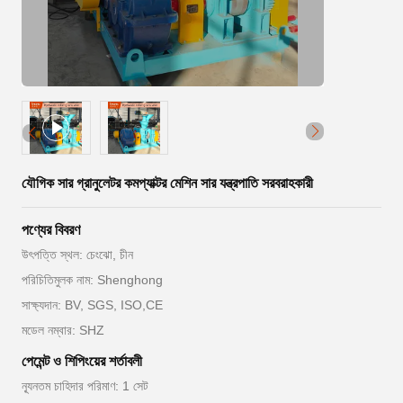
যৌগিক সার গ্রানুলেটর কমপ্যাক্টর মেশিন সার যন্ত্রপাতি সরবরাহকারী
পণ্যের বিবরণ
উৎপত্তি স্থল: চেংঝো, চীন
পরিচিতিমুলক নাম: Shenghong
সাক্ষ্যদান: BV, SGS, ISO,CE
মডেল নম্বার: SHZ
পেমেন্ট ও শিপিংয়ের শর্তাবলী
ন্যূনতম চাহিদার পরিমাণ: 1 সেট