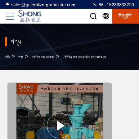
sales@gcfertilizergranulator.com
86--15286833220
উদ্ধৃতি
পণ্য
>
>
>
বাড়ি
পণ্য
যৌগিক সার দানাদার
যৌগিক সার গ্রানুলেটর কমপ্যাক্টর মেশিন সার যন্ত্রপাতি সরবরাহকারী