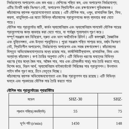
নির্ভরযোগ্য অপারেশন এবং কম খরচ। মেশিনের শক্তি কম, এবং অপারেশন নির্ভরযোগ্য;
এটির তিনটি বর্জ্য নিঃসরণ নেই, অপারেশন স্থিতিশীল এবং রক্ষণাবেক্ষণ সুবিধাজনক।
কাঁচামালের ব্যাপক প্রয়োগযোগ্যতা রয়েছে। এটি যৌগিক সার, ওষুধ, রাসায়নিক শিল্প, ফিড,
কয়লা, ধাতুবিদ্যা-এর মতো বিভিন্ন কাঁচামালের গ্রানুলেশনের জন্য ব্যবহার করা যেতে
পারে।
যৌগিক সার গ্রানুলেটর মাটি, কার্বন অ্যামোনিয়াম এবং অ্যামোনিয়াম সালফেট যৌগিক সারের
গ্রানুলেশনের জন্য ব্যবহার করা যেতে পারে, যা গার্হস্থ্য শূন্যস্থান পূরণ করে।
সম্পূর্ণ সরঞ্জাম কম বিনিয়োগ, দ্রুত এবং ভাল অর্থনৈতিক রিটার্ন। এটি কমপ্যাক্ট, বৈজ্ঞানিক
এবং যুক্তিসঙ্গত, এবং উন্নত প্রযুক্তিও। পুরো সরঞ্জাম শক্তি সাশ্রয় করে, বর্জ্য নিঃসরণ
নেই, স্থিতিশীল অপারেশন, নির্ভরযোগ্য অপারেশন এবং সহজ রক্ষণাবেক্ষণ। কাঁচামালের
বিস্তৃত অভিযোজনযোগ্যতার মধ্যে রয়েছে সার, ফার্মাসিউটিক্যালস, রাসায়নিক, ফিড এবং
অন্যান্য কাঁচামাল। কণা তৈরির অনুপাত বেশি। এটি বিভিন্ন ধরণের ঘনত্বের বিভিন্ন
ধরণের (যার মধ্যে জৈব সার, অজৈব সার, সার এবং চৌম্বকীয় সার) সার তৈরি করতে পারে,
বিশেষ করে, বিরল আর্থ, অ্যামোনিয়াম বাইকার্বোনেট সিরিজের সার গ্রানুলেশন। উৎপাদন
লাইন ফাঁক পূরণ করে, চীনে নেতৃত্ব দিচ্ছে।
কাঁচামালের ব্যাপক অভিযোজনযোগ্যতা এবং উচ্চ গ্রানুলেশন হার রয়েছে। এটি বিভিন্ন
ঘনত্ব এবং প্রকারের যৌগিক সার তৈরি করতে পারে
যৌগিক সার গ্রানুলেটরের প্যারামিটার
মডেল
SHZ-30
SHZ-45
প্রধান
শক্তি(
কে
ডব্লিউ)
55
75
ঘূর্ণন গতি (r/min)
1450
1480