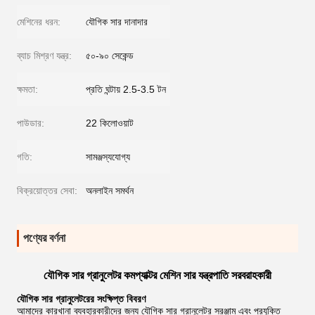
মেশিনের ধরন:
যৌগিক সার দানাদার
ব্যাচ মিশ্রণ যন্ত্র:
৫০-৯০ সেকেন্ড
ক্ষমতা:
প্রতি ঘন্টায় 2.5-3.5 টন
পাউডার:
22 কিলোওয়াট
গতি:
সামঞ্জস্যযোগ্য
বিক্রয়োত্তর সেবা:
অনলাইন সমর্থন
পণ্যের বর্ণনা
যৌগিক সার গ্রানুলেটর কমপ্যাক্টর মেশিন সার যন্ত্রপাতি সরবরাহকারী
যৌগিক সার গ্রানুলেটরের সংক্ষিপ্ত বিবরণ
আমাদের কারখানা ব্যবহারকারীদের জন্য যৌগিক সার গ্রানুলেটর সরঞ্জাম এবং প্রযুক্তি