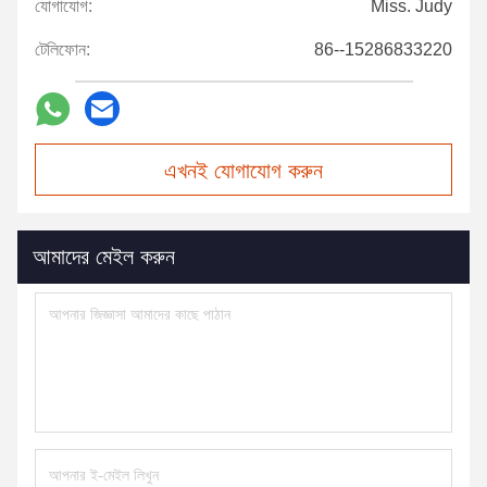
যোগাযোগ:
Miss. Judy
টেলিফোন:
86--15286833220
এখনই যোগাযোগ করুন
আমাদের মেইল করুন