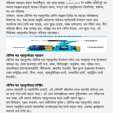
পরিষেবা সরবরাহ করতে উৎসর্গীকৃত, যার মধ্যে রয়েছে ১-১০০,০০০ টন বার্ষিক আউটপুট সহ
শুকনো সরঞ্জাম ছাড়াই সাধারণ বিন্যাস নকশা, সম্পূর্ণ সেট প্রযুক্তিগত নির্দেশিকা, কমিশন,
সব এক পরিষেবা
বর্তমানে, অনেক যৌগিক সার গ্রানুলেটর মেশিন সরঞ্জাম তৈরির বহু বছরের অভিজ্ঞতার
বিকাশের পরে, উচ্চ-মানের অ্যান্টি-কোরোশন পরিধান-প্রতিরোধী উপাদান গ্রহণ করে,
সতর্কতার সাথে তৈরি করা হয়েছে, এতে সুন্দর চেহারা, সহজ অপারেশন, কম শক্তি খরচ, দীর্ঘ
পরিষেবা জীবন, উচ্চ শস্যের হার, গার্হস্থ্য সার কণা মেশিন উন্নত, দেশ জুড়ে পণ্য, এই
সিরিজের গ্রানুলেটর বিস্তৃত পরিসরে প্রযোজ্য।
যৌগিক সার গ্রানুলেটরের প্রয়োগ
যৌগিক সার গ্রানুলেটর যৌগিক সার গ্রানুলেটর উৎপাদন লাইন এবং অন্যান্য পণ্য উৎপাদনে
ব্যবহৃত হয়, যেমন ক্যাপসুল ভর্তি কণা, রঙ্গক, ডিটারজেন্ট, অনুঘটক, সার, অজৈব লবণ,
ক্যালসিয়াম হাইপোক্লোরাইট, কীটনাশক, অক্সাইড ইত্যাদি, শিল্প ধুলো পুনরুদ্ধার উপকরণ:
যেমন ফাউন্ড্রি ডাস্ট, সীসা, দস্তা, অ্যালুমিনিয়াম ডাস্ট, কনভার্টার ডাস্ট, গ্রাইন্ডিং ডাস্ট
ইত্যাদি।
যৌগিক সার গ্রানুলেটরের বৈশিষ্ট্য
কোনও মধ্যবর্তী বা অ্যাডিটিভ ছাড়াই, এই মেশিনটি কাঁচামাল থেকে সরাসরি অভিন্ন এবং
ঘন কণা পণ্য তৈরি করতে পারে। এই রোল কমপ্যাক্টরের নকশা যুক্তিসঙ্গত এবং পরিচালনা
করা সহজ, এটি শুকনো পাউডার গ্রানুলেশনের জন্য একটি আদর্শ পছন্দ।
কম বিনিয়োগ, দ্রুত ফলাফল, ভাল অর্থনৈতিক সুবিধা। যৌগিক সার গ্রানুলেটর কোনো
শুকনো প্রযুক্তি ছাড়াই স্বাভাবিক তাপমাত্রায় সার তৈরি করতে পারে, একবার এক্সট্রুশন
করলেই কণা তৈরি হয়।