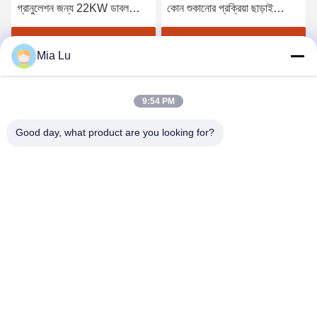
গ্রানুলেশন জন্য 22KW ডাবল
কোন শুকানোর প্রক্রিয়া ছাড়াই
রোলার সার গ্রানুলেটর মেশিন
যৌগিক সার জন্য উচ্চ পরিধান
প্রতিরোধী রোলার শেল এবং
সেরা মূল্য পান
সেরা মূল্য পান
Mia Lu
অপ্টিমাইজড ফলন হার
9:54 PM
Good day, what product are you looking for?
ZHENGZHOU SHENGHONG HEAVY
INDUSTRY TECHNOLOGY CO., LTD.
sales@gcfertilizergranulator.com
86--15286833220
৪৪১, ৯ম তলা, বিল্ডিং বি, শেংলং সেন্ট্রাল প্লাজা, হাই-টেক জোন, ঝেংঝৌ সিটি, হেনান
প্রদেশ