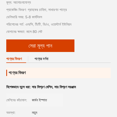
মূল্য: আলোচনাযোগ্য
প্যাকেজিং বিবরণ: গ্রাহকের চাহিদা, সাধারণত পাত্রে
ডেলিভারি সময়: 5-8 কার্যদিবস
পরিশোধের শর্ত: এল/সি, টি/টি, ডি/এ, ওয়েস্টার্ন ইউনিয়ন
যোগানের ক্ষমতা: মাসে 80 সেট
সেরা মূল্য পান
পণ্যের বিবরণ
পণ্যের বর্ণনা
পণ্যের বিবরণ
বিশেষভাবে তুলে ধরা:
সার মিশ্রণ মেশিন
,
সার মিশ্রণ সরঞ্জাম
মেশিনের কাঁচামাল:
কার্বন ইস্পাত
অবস্থা:
নতুন