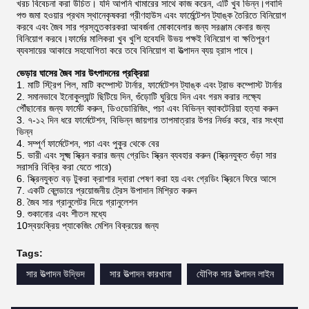
খরচ বিবেচনা করা উচিত। যদি আপনি খামারের সাথে কাজ করেন, এটি খুব ভিন্ন।গবাদি
পশু জমা হওয়ার প্রথম স্থানেকৃষকরা গ্রীণহাউস এবং ফার্মেন্টেশন ট্যাঙ্ক তৈরিতে বিনিয়োগ
করবে এবং জৈব সার প্রস্তুতকারকরা আবর্জনা মোকাবেলার জন্য সরঞ্জাম কেনার জন্য
বিনিয়োগ করবে।ফার্মের মালিকরা খুব খুশি হবেযদি উভয় পক্ষই বিনিয়োগ বা ক্ষতিপূরণ
ব্যবসায়ের আকারে সহযোগিতা করে তবে বিনিয়োগ বা উত্পাদন ব্যয় হ্রাস পাবে।
ভেড়ার ঘাসের জৈব সার উৎপাদনের প্রক্রিয়া
1. মাটি স্ট্রিপ পিল, মাটি কম্পোস্ট টার্নার, ফার্মেটেশন ট্যাঙ্ক এবং ট্রাভ কম্পোস্ট টার্নার
2. সমানভাবে ইনোকুল্যান্ট ছিটিয়ে দিন, গুঁড়োটি ঘুরিয়ে দিন এবং গরম করার লক্ষ্যে
পৌঁছানোর জন্য ফার্মেট করুন, ডিওডোরিজিং, পচা এবং বিভিন্ন ব্যাকটেরিয়া হত্যা করুন
3. ৭-১২ দিন ধরে ফার্মেটেশন, বিভিন্ন জায়গার তাপমাত্রার উপর নির্ভর করে, বার সংখ্যা
ভিন্ন
4. সম্পূর্ণ ফার্মেটেশন, পচা এবং পুকুর থেকে বের
5. ভারী এবং সূক্ষ্ম স্ক্রিন করার জন্য গ্রেডিং স্ক্রিন ব্যবহার করুন (স্ক্রিনযুক্ত গুঁড়া সার
সরাসরি বিক্রি করা যেতে পারে)
6. স্ক্রিনযুক্ত বড় টুকরা ক্রাশার দ্বারা পেষণ করা হয় এবং গ্রেডিং স্ক্রিনে ফিরে আসে
7. একটি ব্লেন্ডারে প্রয়োজনীয় ট্রেস উপাদান মিশ্রিত করুন
8. জৈব সার গ্রানুলেটর দিয়ে গ্রানুলেশন
9. শুকানোর এবং শীতল মধ্যে
10স্বয়ংক্রিয় প্যাকেজিং মেশিন বিক্রয়ের জন্য
Tags:
সার উত্পাদন উদ্ভিদ
সার উত্পাদন কারখানা
যৌগিক সার উত্পাদন লাইন