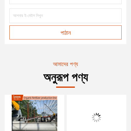
পাঠান
আমাদের পণ্য
অনুরূপ পণ্য