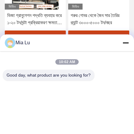
ভিডিও
ভিডিও
ভিজা গ্রানুলেশন পদ্ধতি ব্যবহার করে
গরুর গোবর থেকে জৈব সার তৈরির
১-২০ টন/ঘন্টা প্রক্রিয়াকরণ ক্ষমতা
প্ল্যান্ট ৩০০০-৫০০০ টন/বছর
সম্পন্ন জৈব সার গ্রানুল মেশিন এবং
বিদেশী সেবার জন্য প্রকৌশলী
সেরা মূল্য পান
সেরা মূল্য পান
Mia Lu
উপলব্ধ
10:02 AM
Good day, what product are you looking for?
ZHENGZHOU SHENGHONG HEAVY
INDUSTRY TECHNOLOGY CO., LTD.
sales@gcfertilizergranulator.com
86--15286833220