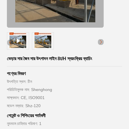
ভেড়ার সার জৈব সার উৎপাদন লাইন 8t/H স্বয়ংক্রিয় ব্যাচিং
পণ্যের বিবরণ
উৎপত্তি স্থল: চীন
পরিচিতিমুলক নাম: Shenghong
সাক্ষ্যদান: CE, ISO9001
মডেল নম্বার: Shz-120
পেমেন্ট ও শিপিংয়ের শর্তাবলী
ন্যূনতম চাহিদার পরিমাণ: 1