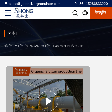
sales@gcfertilizergranulator.com
86--15286833220
উদ্ধৃতি
পণ্য
>
>
>
বাড়ি
পণ্য
জৈব সার উত্পাদন লাইন
ভেড়ার সার জৈব সার উৎপাদন লাইন 8t/H স্বয়ংক্রিয় ব্যাচিং