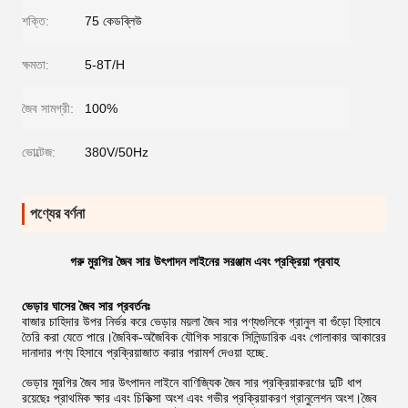
শক্তি:
75 কেডব্লিউ
ক্ষমতা:
5-8T/H
জৈব সামগ্রী:
100%
ভোল্টেজ:
380V/50Hz
পণ্যের বর্ণনা
গরু মুরগির জৈব সার উৎপাদন লাইনের সরঞ্জাম এবং প্রক্রিয়া প্রবাহ
ভেড়ার ঘাসের জৈব সার প্রবর্তনঃ
বাজার চাহিদার উপর নির্ভর করে ভেড়ার ময়লা জৈব সার পণ্যগুলিকে গ্রানুল বা গুঁড়ো হিসাবে
তৈরি করা যেতে পারে।জৈবিক-অজৈবিক যৌগিক সারকে সিলিন্ডারিক এবং গোলাকার আকারের
দানাদার পণ্য হিসাবে প্রক্রিয়াজাত করার পরামর্শ দেওয়া হচ্ছে.
ভেড়ার মুরগির জৈব সার উৎপাদন লাইনে বাণিজ্যিক জৈব সার প্রক্রিয়াকরণের দুটি ধাপ
রয়েছেঃ প্রাথমিক ক্ষার এবং চিকিত্সা অংশ এবং গভীর প্রক্রিয়াকরণ গ্রানুলেশন অংশ।জৈব