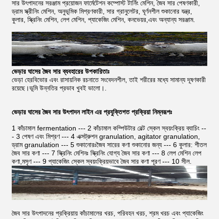
সার উৎপাদনের সরঞ্জাম প্রয়োজন ফার্মেটেশন কম্পোস্ট টার্নিং মেশিন, জৈব সার পেষণকারী,
ড্রাম স্ক্রীনিং মেশিন, অনুভূমিক মিশ্রণকারী, সার গ্রানুলেটর, ঘূর্ণনশীল শুকানোর যন্ত্র,
কুলার, স্ক্রিনিং মেশিন, লেপ মেশিন, প্যাকেজিং মেশিন, কনভেয়র,এবং অন্যান্য সরঞ্জাম.
ভেড়ার ঘাসের জৈব সার ব্যবহারের উপকারিতাঃ
ভেড়া হেরবিভোর এবং রাসায়নিক রচনাতে সংবেদনশীল, তাই শরীরের মধ্যে সামান্য দূষণকারী
রয়েছে।ভূমি উন্নতির প্রভাব খুবই ভালো।.
ভেড়ার ঘাসের জৈব সার উৎপাদন লাইন এর প্রযুক্তিগত প্রক্রিয়া নিম্নরূপঃ
1 কাঁচামাল fermentation --- 2 কাঁচামাল কম্পিউটার বেল্ট স্কেল স্বয়ংক্রিয় ব্যাচিং --
- 3 পেষণ এবং মিশ্রণ --- 4 এক্সট্রুশন granulation, agitator granulation,
ড্রাম granulation --- 5 শুকানোরঃজৈব সারের কণা শুকানোর জন্য --- 6 কুলার: শীতল
জৈব সার কণা --- 7 স্ক্রিনিং মেশিনঃ স্ক্রিনিং যোগ্য জৈব সার কণা --- 8 লেপ মেশিন লেপ
কণা,মসৃণ --- 9 প্যাকেজিং স্কেল স্বয়ংক্রিয়ভাবে জৈব সার কণা পূরণ --- 10 সীল.
জৈব সার উৎপাদনের প্রক্রিয়ায় কাঁচামালের খরচ, পরিবহন খরচ, শ্রম খরচ এবং প্যাকেজিং