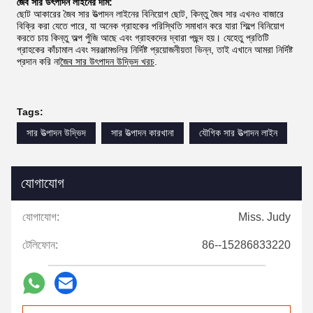
জৈব সার উৎপাদন লাইনের দাম
:
ছোট আকারের জৈব সার উত্পাদন লাইনের বিনিয়োগ ছোট, কিন্তু জৈব সার এখনও বাজারে
বিক্রি করা যেতে পারে, যা অনেক গ্রাহকের পরিস্থিতি সমাধান করে যারা শিল্পে বিনিয়োগ
করতে চায় কিন্তু অল্প পুঁজি আছে এবং গ্রাহকদের দ্বারা পছন্দ হয়। যেহেতু প্রতিটি
গ্রাহকের কাঁচামাল এবং সরঞ্জামগুলির নির্দিষ্ট প্রয়োজনীয়তা ভিন্ন, তাই এখানে আমরা নির্দিষ্ট
প্রদান করি না
জৈব সার উৎপাদন উদ্ভিদ খরচ
.
Tags:
সার উত্পাদন উদ্ভিদ
সার উত্পাদন কারখানা
যৌগিক সার উত্পাদন লাইন
যোগাযোগ
যোগাযোগ:
Miss. Judy
টেলিফোন:
86--15286833220