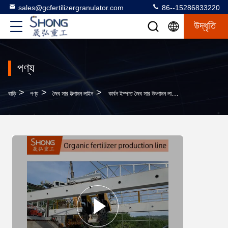
sales@gcfertilizergranulator.com
86--15286833220
উদ্ধৃতি
পণ্য
>
>
>
বাড়ি
পণ্য
জৈব সার উত্পাদন লাইন
কার্বন ইস্পাত জৈব সার উৎপাদন লাইন পোল্ট্রি সার দানাদার