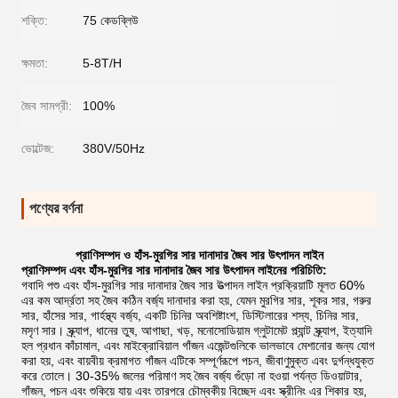
শক্তি:
75 কেডব্লিউ
ক্ষমতা:
5-8T/H
জৈব সামগ্রী:
100%
ভোল্টেজ:
380V/50Hz
পণ্যের বর্ণনা
প্রাণিসম্পদ ও হাঁস-মুরগির সার দানাদার জৈব সার উৎপাদন লাইন
প্রাণিসম্পদ এবং হাঁস-মুরগির সার দানাদার জৈব সার উৎপাদন লাইনের পরিচিতি:
গবাদি পশু এবং হাঁস-মুরগির সার দানাদার জৈব সার উত্পাদন লাইন প্রক্রিয়াটি মূলত 60%
এর কম আর্দ্রতা সহ জৈব কঠিন বর্জ্য দানাদার করা হয়, যেমন মুরগির সার, শূকর সার, গরুর
সার, হাঁসের সার, গার্হস্থ্য বর্জ্য, একটি চিনির অবশিষ্টাংশ, ডিস্টিলারের শস্য, চিনির সার,
মসৃণ সার। স্ক্র্যাপ, ধানের তুষ, আগাছা, খড়, মনোসোডিয়াম গ্লুটামেট প্ল্যান্ট স্ক্র্যাপ, ইত্যাদি
হল প্রধান কাঁচামাল, এবং মাইক্রোবিয়াল গাঁজন এজেন্টগুলিকে ভালভাবে মেশানোর জন্য যোগ
করা হয়, এবং বায়বীয় ক্রমাগত গাঁজন এটিকে সম্পূর্ণরূপে পচন, জীবাণুমুক্ত এবং দুর্গন্ধযুক্ত
করে তোলে। 30-35% জলের পরিমাণ সহ জৈব বর্জ্য গুঁড়ো না হওয়া পর্যন্ত ডিওয়াটার,
গাঁজন, পচন এবং শুকিয়ে যায় এবং তারপরে চৌম্বকীয় বিচ্ছেদ এবং স্ক্রীনিং এর শিকার হয়,