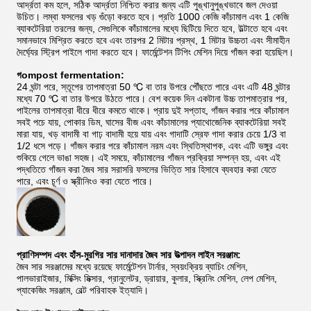
আর্দ্রতা কম হলে, সঠিক আর্দ্রতা নিশ্চিত করার জন্য এটি পুঙ্খানুপুঙ্খভাবে জল দেওয়া
উচিত। লম্বা ফসলের খড় গুঁড়ো করতে হবে। প্রতি 1000 কেজি কাঁচামাল এবং 1 কেজি
ব্যাকটেরিয়া তরলের জন্য, সেগুলিকে কাঁচামালের মধ্যে ছিটিয়ে দিতে হবে, উল্টাতে হবে এবং
সমানভাবে মিশ্রিত করতে হবে এবং তারপর 2 মিটার প্রস্থ, 1 মিটার উচ্চতা এবং সীমাহীন
দৈর্ঘ্যের স্ট্রিপ পাইলে গাদা করতে হবে। ফার্মেন্টেশন টিপিং মেশিন দিয়ে গাঁজন করা হয়েছিল।
গ
ompost fermentation
:
24 ঘন্টা পরে, স্তূপের তাপমাত্রা 50 ℃ বা তার উপরে পৌঁছতে পারে এবং এটি 48 ঘন্টার
মধ্যে 70 ℃ বা তার উপরে উঠতে পারে। বেশ কয়েক দিন একটানা উচ্চ তাপমাত্রার পর,
পাইলের তাপমাত্রা ধীরে ধীরে কমতে থাকে। প্রায় দুই সপ্তাহ, গাঁজন করার পরে কাঁচামাল
সবই পচে যায়, পোকার ডিম, ঘাসের বীজ এবং কাঁচামালের প্যাথোজেনিক ব্যাকটেরিয়া সবই
মারা যায়, খড় বাদামী বা গাঢ় বাদামী হয়ে যায় এবং গাদাটি স্রেফ গাদা করার চেয়ে 1/3 বা
1/2 ধসে পড়ে। গাঁজন করার পরে কাঁচামাল নরম এবং স্থিতিস্থাপক, এবং এটি ভঙ্গুর এবং
শুকিয়ে গেলে ভাঙা সহজ। এই সময়ে, কাঁচামালের গাঁজন প্রক্রিয়া সম্পন্ন হয়, এবং এই
পদ্ধতিতে গাঁজন করা জৈব সার সরাসরি ফসলের ভিত্তি সার হিসাবে ব্যবহার করা যেতে
পারে, এবং চূর্ণ ও স্ক্রীনিংও করা যেতে পারে।
প্রাণিসম্পদ এবং হাঁস-মুরগির সার দানাদার জৈব সার উত্পাদন লাইন সরঞ্জাম:
জৈব সার সরঞ্জামের মধ্যে রয়েছে ফার্মেন্টেশন টার্নার, স্বয়ংক্রিয় ব্যাচিং মেশিন,
পালভারাইজার, মিক্সিং মিক্সার, গ্রানুলেটর, ড্রায়ার, কুলার, স্ক্রিনিং মেশিন, লেপ মেশিন,
প্যাকেজিং সরঞ্জাম, বেল্ট পরিবাহক ইত্যাদি।