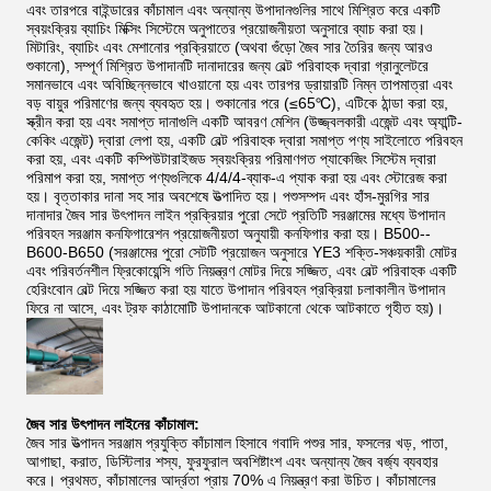
এবং তারপরে বাইন্ডারের কাঁচামাল এবং অন্যান্য উপাদানগুলির সাথে মিশ্রিত করে একটি
স্বয়ংক্রিয় ব্যাচিং মিক্সিং সিস্টেমে অনুপাতের প্রয়োজনীয়তা অনুসারে ব্যাচ করা হয়।
মিটারিং, ব্যাচিং এবং মেশানোর প্রক্রিয়াতে (অথবা গুঁড়ো জৈব সার তৈরির জন্য আরও
শুকানো), সম্পূর্ণ মিশ্রিত উপাদানটি দানাদারের জন্য বেল্ট পরিবাহক দ্বারা গ্রানুলেটরে
সমানভাবে এবং অবিচ্ছিন্নভাবে খাওয়ানো হয় এবং তারপর ড্রায়ারটি নিম্ন তাপমাত্রা এবং
বড় বায়ুর পরিমাণের জন্য ব্যবহৃত হয়। শুকানোর পরে (≤65℃), এটিকে ঠান্ডা করা হয়,
স্ক্রীন করা হয় এবং সমাপ্ত দানাগুলি একটি আবরণ মেশিন (উজ্জ্বলকারী এজেন্ট এবং অ্যান্টি-
কেকিং এজেন্ট) দ্বারা লেপা হয়, একটি বেল্ট পরিবাহক দ্বারা সমাপ্ত পণ্য সাইলোতে পরিবহন
করা হয়, এবং একটি কম্পিউটারাইজড স্বয়ংক্রিয় পরিমাণগত প্যাকেজিং সিস্টেম দ্বারা
পরিমাপ করা হয়, সমাপ্ত পণ্যগুলিকে 4/4/4-ব্যাক-এ প্যাক করা হয় এবং স্টোরেজ করা
হয়। বৃত্তাকার দানা সহ সার অবশেষে উত্পাদিত হয়। পশুসম্পদ এবং হাঁস-মুরগির সার
দানাদার জৈব সার উৎপাদন লাইন প্রক্রিয়ার পুরো সেটে প্রতিটি সরঞ্জামের মধ্যে উপাদান
পরিবহন সরঞ্জাম কনফিগারেশন প্রয়োজনীয়তা অনুযায়ী কনফিগার করা হয়। B500--
B600-B650 (সরঞ্জামের পুরো সেটটি প্রয়োজন অনুসারে YE3 শক্তি-সঞ্চয়কারী মোটর
এবং পরিবর্তনশীল ফ্রিকোয়েন্সি গতি নিয়ন্ত্রণ মোটর দিয়ে সজ্জিত, এবং বেল্ট পরিবাহক একটি
হেরিংবোন বেল্ট দিয়ে সজ্জিত করা হয় যাতে উপাদান পরিবহন প্রক্রিয়া চলাকালীন উপাদান
ফিরে না আসে, এবং ট্রফ কাঠামোটি উপাদানকে আটকানো থেকে আটকাতে গৃহীত হয়)।
জৈব সার উৎপাদন লাইনের কাঁচামাল:
জৈব সার উত্পাদন সরঞ্জাম প্রযুক্তি কাঁচামাল হিসাবে গবাদি পশুর সার, ফসলের খড়, পাতা,
আগাছা, করাত, ডিস্টিলার শস্য, ফুরফুরাল অবশিষ্টাংশ এবং অন্যান্য জৈব বর্জ্য ব্যবহার
করে। প্রথমত, কাঁচামালের আর্দ্রতা প্রায় 70% এ নিয়ন্ত্রণ করা উচিত। কাঁচামালের