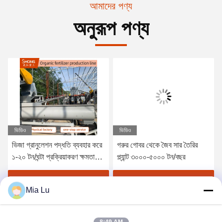
আমাদের পণ্য
অনুরূপ পণ্য
ভিডিও
ভিডিও
ভিজা গ্রানুলেশন পদ্ধতি ব্যবহার করে
গরুর গোবর থেকে জৈব সার তৈরির
১-২০ টন/ঘন্টা প্রক্রিয়াকরণ ক্ষমতা
প্ল্যান্ট ৩০০০-৫০০০ টন/বছর
সম্পন্ন জৈব সার গ্রানুল মেশিন এবং
বিদেশী সেবার জন্য প্রকৌশলী
সেরা মূল্য পান
সেরা মূল্য পান
Mia Lu
উপলব্ধ