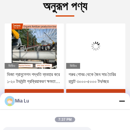
অনুরূপ পণ্য
ভিডিও
ভিডিও
ভিজা গ্রানুলেশন পদ্ধতি ব্যবহার করে
গরুর গোবর থেকে জৈব সার তৈরির
১-২০ টন/ঘন্টা প্রক্রিয়াকরণ ক্ষমতা
প্ল্যান্ট ৩০০০-৫০০০ টন/বছর
সম্পন্ন জৈব সার গ্রানুল মেশিন এবং
বিদেশী সেবার জন্য প্রকৌশলী
সেরা মূল্য পান
সেরা মূল্য পান
Mia Lu
উপলব্ধ
7:37 PM