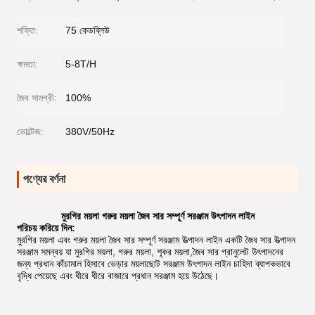
শক্তি:
75 কেডব্লিউ
ক্ষমতা:
5-8T/H
জৈব সামগ্রী:
100%
ভোল্টেজ:
380V/50Hz
পণ্যের বর্ণনা
মুরগির ময়লা গরুর ময়লা জৈব সার সম্পূর্ণ সরঞ্জাম উৎপাদন লাইন
পরিচয় করিয়ে দিন:
মুরগির ময়লা এবং গরুর ময়লা জৈব সার সম্পূর্ণ সরঞ্জাম উত্পাদন লাইন একটি জৈব সার উত্পাদন
সরঞ্জাম সমন্বয় যা মুরগির ময়লা, গরুর ময়লা, শূকর ময়লা,জৈব সার গ্রানুলেট উৎপাদনের
জন্য প্রধান কাঁচামাল হিসাবে ভেড়ার ময়লাছোট সরঞ্জাম উৎপাদন লাইন চাহিদা ব্যাপকভাবে
বৃদ্ধি পেয়েছে এবং ধীরে ধীরে বাজারে প্রধান সরঞ্জাম হয়ে উঠেছে।