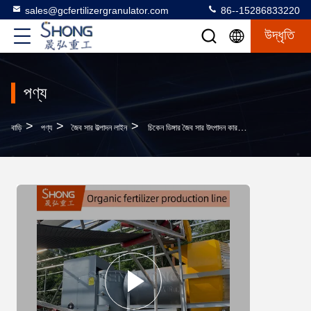
sales@gcfertilizergranulator.com
86--15286833220
উদ্ধৃতি
পণ্য
>
>
>
বাড়ি
পণ্য
জৈব সার উত্পাদন লাইন
চিকেন ডিঙ্গার জৈব সার উৎপাদন কারখানা ৫ টন/ঘন্টা ৭৫ কিলোওয়াট জৈব সার উৎপাদন লাইন