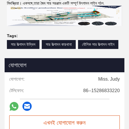
মিথস্ক্রিয়া। একসঙ্গে,তারা জৈব সার সরঞ্জাম একটি সম্পূর্ণ উৎপাদন লাইন গঠন.
Tags:
সার উত্পাদন উদ্ভিদ
সার উত্পাদন কারখানা
যৌগিক সার উত্পাদন লাইন
যোগাযোগ
যোগাযোগ:
Miss. Judy
টেলিফোন:
86--15286833220
এখনই যোগাযোগ করুন