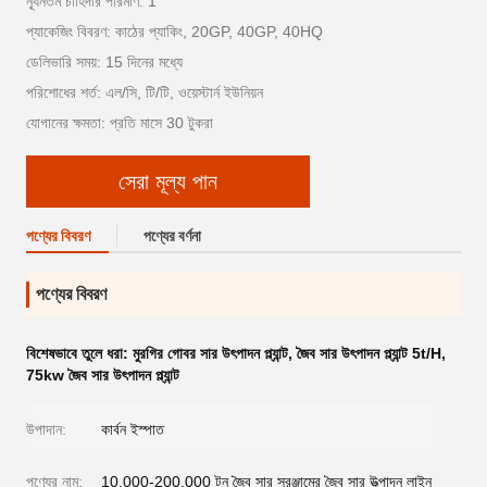
ন্যূনতম চাহিদার পরিমাণ: 1
প্যাকেজিং বিবরণ: কাঠের প্যাকিং, 20GP, 40GP, 40HQ
ডেলিভারি সময়: 15 দিনের মধ্যে
পরিশোধের শর্ত: এল/সি, টি/টি, ওয়েস্টার্ন ইউনিয়ন
যোগানের ক্ষমতা: প্রতি মাসে 30 টুকরা
সেরা মূল্য পান
পণ্যের বিবরণ
পণ্যের বর্ণনা
পণ্যের বিবরণ
বিশেষভাবে তুলে ধরা:
মুরগির গোবর সার উৎপাদন প্ল্যান্ট
,
জৈব সার উৎপাদন প্ল্যান্ট 5t/H
,
75kw জৈব সার উৎপাদন প্ল্যান্ট
উপাদান:
কার্বন ইস্পাত
পণ্যের নাম:
10,000-200,000 টন জৈব সার সরঞ্জামের জৈব সার উত্পাদন লাইন