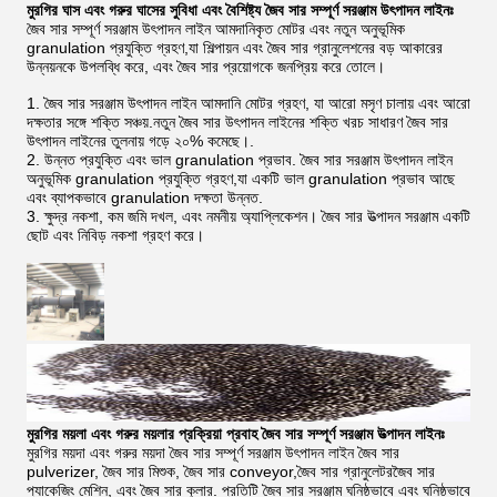
মুরগির ঘাস এবং গরুর ঘাসের সুবিধা এবং বৈশিষ্ট্য জৈব সার সম্পূর্ণ সরঞ্জাম উৎপাদন লাইনঃ
জৈব সার সম্পূর্ণ সরঞ্জাম উৎপাদন লাইন আমদানিকৃত মোটর এবং নতুন অনুভূমিক
granulation প্রযুক্তি গ্রহণ,যা শিল্পায়ন এবং জৈব সার গ্রানুলেশনের বড় আকারের
উন্নয়নকে উপলব্ধি করে, এবং জৈব সার প্রয়োগকে জনপ্রিয় করে তোলে।
1. জৈব সার সরঞ্জাম উৎপাদন লাইন আমদানি মোটর গ্রহণ, যা আরো মসৃণ চালায় এবং আরো
দক্ষতার সঙ্গে শক্তি সঞ্চয়.নতুন জৈব সার উৎপাদন লাইনের শক্তি খরচ সাধারণ জৈব সার
উৎপাদন লাইনের তুলনায় গড়ে ২০% কমেছে।.
2. উন্নত প্রযুক্তি এবং ভাল granulation প্রভাব. জৈব সার সরঞ্জাম উৎপাদন লাইন
অনুভূমিক granulation প্রযুক্তি গ্রহণ,যা একটি ভাল granulation প্রভাব আছে
এবং ব্যাপকভাবে granulation দক্ষতা উন্নত.
3. ক্ষুদ্র নকশা, কম জমি দখল, এবং নমনীয় অ্যাপ্লিকেশন। জৈব সার উত্পাদন সরঞ্জাম একটি
ছোট এবং নিবিড় নকশা গ্রহণ করে।
মুরগির ময়লা এবং গরুর ময়লার প্রক্রিয়া প্রবাহ জৈব সার সম্পূর্ণ সরঞ্জাম উত্পাদন লাইনঃ
মুরগির ময়দা এবং গরুর ময়দা জৈব সার সম্পূর্ণ সরঞ্জাম উৎপাদন লাইন জৈব সার
pulverizer, জৈব সার মিশুক, জৈব সার conveyor,জৈব সার গ্রানুলেটরজৈব সার
প্যাকেজিং মেশিন, এবং জৈব সার কুলার. প্রতিটি জৈব সার সরঞ্জাম ঘনিষ্ঠভাবে এবং ঘনিষ্ঠভাবে