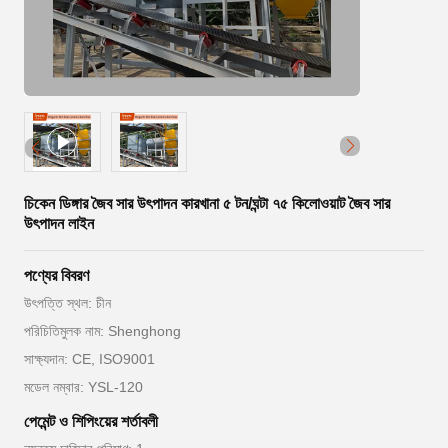
চিকেন ডিঙ্গার জৈব সার উৎপাদন কারখানা ৫ টন/ঘন্টা ৭৫ কিলোওয়াট জৈব সার
উৎপাদন লাইন
পণ্যের বিবরণ
উৎপত্তি স্থল: চীন
পরিচিতিমুলক নাম: Shenghong
সাক্ষ্যদান: CE, ISO9001
মডেল নম্বার: YSL-120
পেমেন্ট ও শিপিংয়ের শর্তাবলী