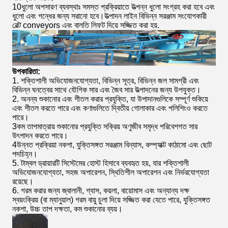
10ধুলো অপসারণ ব্যবস্থাঃ সমস্ত প্রক্রিয়াতে উত্পন্ন ধুলো সংগ্রহ করা হবে এবং
ধুলো এবং গন্ধের জন্য সরানো হবে।উত্পাদন লাইন বিভিন্ন সরঞ্জাম সংযোগকারী
বেল্ট conveyors এবং বালতি লিফট দিয়ে সজ্জিত করা হয়.
উপকারিতা:
1. শক্তিশালী অভিযোজনযোগ্যতা, বিভিন্ন সূত্র, বিভিন্ন জল সামগ্রী এবং
বিভিন্ন ঘনত্বের সাথে যৌগিক সার এবং জৈব সার উত্পাদনের জন্য উপযুক্ত।
2. অনন্য শুকানোর এবং শীতল করার প্রযুক্তি, যা উপাদানগুলিকে সম্পূর্ণ শুকিয়ে
এবং শীতল করতে পারে এবং কণাগুলিতে দ্বিতীয় গোলাকার এবং পলিশিংও করতে
পারে।
3কম তাপমাত্রায় শুকানোর প্রযুক্তি সক্রিয় অণুজীব সমৃদ্ধ পরিবেশগত সার
উৎপাদন করতে পারে।
4উন্নত প্রক্রিয়া নকশা, যুক্তিসঙ্গত সরঞ্জাম বিন্যাস, কম্প্যাক্ট কাঠামো এবং ছোট
পদচিহ্ন।
5. টাম্বল ড্রায়ারটি সিস্টেমের হোস্ট হিসাবে ব্যবহৃত হয়, যার শক্তিশালী
অভিযোজনযোগ্যতা, সহজ অপারেশন, স্থিতিশীল অপারেশন এবং নির্ভরযোগ্যতা
রয়েছে।
6. গরম করার জন্য জ্বালানী, গ্যাস, কয়লা, বায়োমাস এবং অন্যান্য দক্ষ
স্বয়ংক্রিয় (বা ম্যানুয়াল) গরম বায়ু চুলা দিয়ে সজ্জিত করা যেতে পারে, যুক্তিসঙ্গত
নকশা, উচ্চ তাপ দক্ষতা, কম শুকানোর ব্যয়।