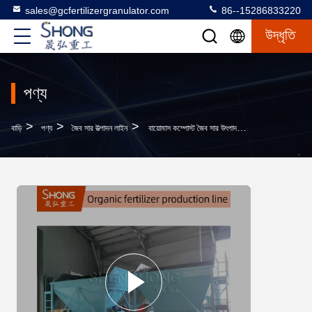
sales@gcfertilizergranulator.com
86--15286833220
উদ্ধৃতি
পণ্য
>
>
>
বাড়ি
পণ্য
জৈব সার উত্পাদন লাইন
বায়োমাস কম্পোস্ট জৈব সার উৎপাদন লাইন পরিবেশ বান্ধব