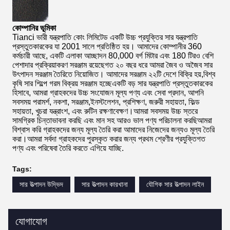
কোম্পানির ভূমিকা
Tianci ভারী যন্ত্রপাতি কোং লিমিটেড একটি উচ্চ প্রযুক্তির সার যন্ত্রপাতি
প্রস্তুতকারকের যা 2001 সালে প্রতিষ্ঠিত হয়। আমাদের কোম্পানীর 360
কর্মচারী আছে, একটি এলাকা আচ্ছাদন 80,000 বর্গ মিটার এবং 180 টিরও বেশি
পেশাদার প্রক্রিয়াকরণ সরঞ্জাম রয়েছেগত ২০ বছর ধরে আমরা জৈব ও অজৈব সার
উৎপাদন সরঞ্জাম তৈরিতে নিয়োজিত। আমাদের সরঞ্জাম ২২টি দেশে বিক্রি হয়,বিশ্ব
কৃষি সার শিল্পে গরম বিক্রয় সরঞ্জাম হচ্ছেএকটি বড় সার যন্ত্রপাতি প্রস্তুতকারকের
হিসাবে, আমরা গ্রাহকদের উচ্চ সংযোজন মূল্য পণ্য এবং সেবা প্রদান, আপনি
সবসময় পরামর্শ, নকশা, সরঞ্জাম,ইনস্টলেশন, প্রশিক্ষণ, জরুরী সহায়তা, ফিল্ড
সহায়তা, খুচরা যন্ত্রাংশ, এবং রুটিন রক্ষণাবেক্ষণ।আমরা সবসময় উচ্চ স্তরে
সামগ্রিক চিন্তাভাবনা করছি এবং মান সহ আরও ভাল পণ্য পরিচালনা করছিআমরা
বিশ্বাস করি গ্রাহকদের জন্য মূল্য তৈরি করা আমাদের নিজেদের জন্যও মূল্য তৈরি
করা।আমরা সর্বদা গ্রাহকদের পুরস্কৃত করার জন্য প্রথম শ্রেণীর প্রযুক্তিগত
পণ্য এবং পরিষেবা তৈরি করতে এগিয়ে যাচ্ছি.
Tags:
সার উত্পাদন উদ্ভিদ
সার উত্পাদন কারখানা
যৌগিক সার উত্পাদন লাইন
যোগাযোগ