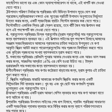
ফার্মেটেশন ভালো হয় এবং কোন অ্যালগোমারেশন না থাকে, এই ধাপটি বাদ দেওয়া
যেতে পারে।
3উপাদান পরিমাণ নির্ধারণের প্রক্রিয়াঃ যদি বিভিন্ন উপাদান সূত্র যোগ করা
প্রয়োজন,প্রক্রিয়াকরণ দক্ষতা এবং সূত্রের প্রতিটি উপাদান অনুপাতের নির্ভুলতা
উন্নত করার জন্য, একটি স্বয়ংক্রিয় ব্যাচিং সিস্টেম ব্যবহার করা যেতে পারে।
সিস্টেমটিতে একাধিক স্থির বেল্ট স্কেল রয়েছে, তবে খাঁটি জৈব সার উত্পাদন করা
হলে এই পদক্ষেপটি বাদ দেওয়া যেতে পারে।
4. গ্রানুলেশন প্রক্রিয়াঃ ডিস্ক গ্রানুলেটর (ড্রাম গ্রানুলেটর) সার গ্রানুলেশনের
জন্য ব্যাপকভাবে ব্যবহৃত হয়। এই উত্পাদন লাইনের মূল পদক্ষেপ হিসাবে,আমাদের
সরঞ্জাম স্বয়ংক্রিয়ভাবে আমাদের গ্রাহকদের চাহিদা সবচেয়ে উপযুক্ত যে কণা
আকৃতি স্ক্রিন আউট করতে পারেনগ্রানুলেটেড সার প্রজনন বিলম্বিত করতে পারে
এবং কৃত্রিম প্রজননের সংখ্যা ব্যাপকভাবে হ্রাস করতে পারে।
5. শুকানোর প্রক্রিয়াঃ পেল্টগুলি পুনরায় আকার দেওয়ার জন্য এবং আরও ভাল সঞ্চয়
করার জন্য, সারগুলির আর্দ্রতা ১৪% এর বেশি হওয়া উচিত নয়। টাম্বল
ড্রায়ারগুলি সার শুকানোর জন্য ব্যাপকভাবে ব্যবহৃত হয়।
6শীতলীকরণ প্রক্রিয়াঃ সার কণার কঠোরতা বাড়ানোর জন্য, ড্রাম কুলার এই চাহিদা
পূরণ করতে পারে।
7. স্ক্রিনিং প্রক্রিয়াঃ মাঝারি আকারের কণাগুলি স্ক্রিনিং করার জন্য একটি
সিলিন্ডারিক সিট ব্যবহার করুন। খুব বড় এবং খুব ছোট সার কণাগুলি পুনরায়
ধুলোযুক্ত এবং গ্রানুলেটেড হবে।
8আবরণ প্রক্রিয়াঃ একটি ড্রাম আবরণ মেশিন ব্যবহার করে সার কণা আবরণ যাতে
কণা আটকে না যায়।
9প্যাকিং প্রক্রিয়াঃ উৎপাদন লাইনের শেষ ধাপ হিসাবে, প্যাকিং প্রক্রিয়া সাধারণত
একটি স্বয়ংক্রিয় প্যাকার ব্যবহার করে বিক্রি করার জন্য ব্যাগে পরিমাণগতভাবে
সার প্যাক করে।