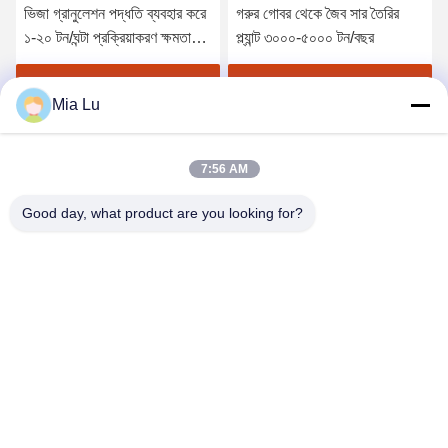
ভিজা গ্রানুলেশন পদ্ধতি ব্যবহার করে
গরুর গোবর থেকে জৈব সার তৈরির
১-২০ টন/ঘন্টা প্রক্রিয়াকরণ ক্ষমতা
প্ল্যান্ট ৩০০০-৫০০০ টন/বছর
সম্পন্ন জৈব সার গ্রানুল মেশিন এবং
বিদেশী সেবার জন্য প্রকৌশলী
সেরা মূল্য পান
সেরা মূল্য পান
Mia Lu
উপলব্ধ
7:56 AM
Good day, what product are you looking for?
ZHENGZHOU SHENGHONG HEAVY
INDUSTRY TECHNOLOGY CO., LTD.
sales@gcfertilizergranulator.com
86--15286833220
৪৪১, ৯ম তলা, বিল্ডিং বি, শেংলং সেন্ট্রাল প্লাজা, হাই-টেক জোন, ঝেংঝৌ সিটি, হেনান
প্রদেশ