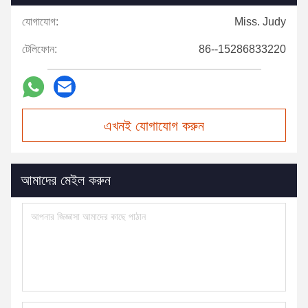
যোগাযোগ:
Miss. Judy
টেলিফোন:
86--15286833220
এখনই যোগাযোগ করুন
আমাদের মেইল করুন